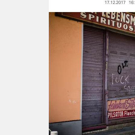
berlin
17.12.2017
16:
nord
wahrheit
verlag
verlag
veranstaltungen
shop
fragen & hilfe
unterstützen
abo
genossenschaft