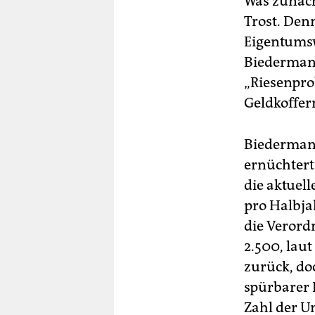
Was zunächs
Trost. Denn
Eigentums
Biedermann
„Riesenpro
Geldkoffer
Biedermann
ernüchtert.
die aktuel
pro Halbja
die Verordn
2.500, laut
zurück, doc
spürbarer 
Zahl der U