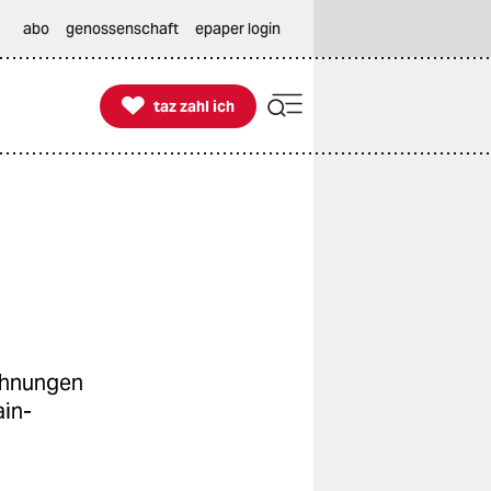
abo
genossenschaft
epaper login

taz zahl ich
taz zahl ich
ohnungen
ain-