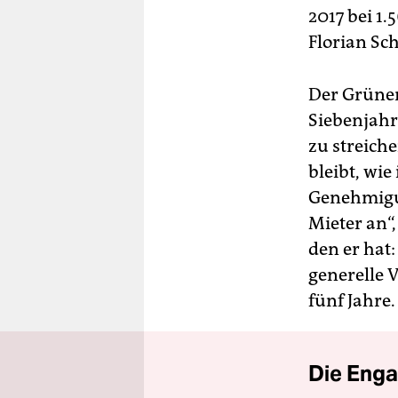
2017 bei 1.
Florian Sc
Der Grünen
Siebenjahr
zu streich
bleibt, wie
Genehmigun
Mieter an“
den er hat:
generelle 
fünf Jahre.
Die Enga