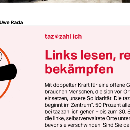
Uwe Rada
taz
zahl ich

, so dachten die Mieterinnen und Mieter der Böh
Links lesen, r
seien sie vor einer möglichen Umwandlung ihrer
in Eigentumswohnungen sicher. Schließlich lie
bekämpfen
er 42 Berliner Milieuschutzgebiete. Doch dann k
ieser Brief vom Bezirksamt Neukölln. In dem hei
Mit doppelter Kraft für eine offene G
igentümer verpflichtet habe, die Eigentumswohn
brauchen Menschen, die sich vor O
re lang nur den Mietern anzubieten. „Mit Vorlage
einsetzen, unsere Solidarität. Die ta
ung muss das Stadtentwicklungsamt (…) die Um
beginnt im Zentrum“. 50 Prozent a
bei taz zahl ich gehen – bis zum 30
“, steht in dem Schreiben.
die linke, selbstverwaltete Orte unte
bevor sie verschwinden. Sind Sie da