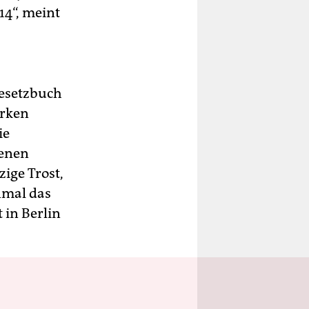
14“, meint
gesetzbuch
irken
ie
fenen
ige Trost,
inmal das
 in Berlin