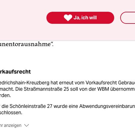
dermann, der zuständige Stadtrat, kennt das Pro
ichen Fall in der Weserstraße musste der Antrag

nfirma ADO auf Umwandlung ebenfalls genehmi
Ja, ich will
te sich der Eigentümer bereit erklärt, sieben Jah
lich an die Mieter zu verkaufen. Biedermann nan
eunentorausnahme“.
rkaufsrecht
iedrichshain-Kreuzberg hat erneut vom Vorkaufsrecht Gebrau
macht. Die Straßmannstraße 25 soll von der WBM übernomm
rden.
r die Schönleinstraße 27 wurde eine Abwendungsvereinbaru
schlossen.
r anzeigen
gesamt hat der Bezirk elf Mal das Vorkaufsrecht ausgeübt u