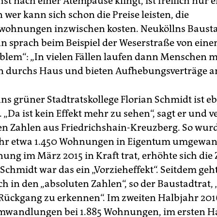
t nach einer Atempause klingt, ist freilich nur e
 wer kann sich schon die Preise leisten, die
wohnungen inzwischen kosten. Neuköllns Bausta
 sprach beim Beispiel der Weserstraße von ein
blem“: „In vielen Fällen laufen dann Menschen m
n durchs Haus und bieten Aufhebungsverträge a
s grüner Stadtratskollege Florian Schmidt ist eb
 „Da ist kein Effekt mehr zu sehen“, sagt er und v
len Zahlen aus Friedrichshain-Kreuzberg. So wur
hr etwa 1.450 Wohnungen in Eigentum umgewand
ung im März 2015 in Kraft trat, erhöhte sich die 
 Schmidt war das ein „Vorzieheffekt“. Seitdem geh
h in den „absoluten Zahlen“, so der Baustadtrat, „
Rückgang zu erkennen“. Im zweiten Halbjahr 2016
mwandlungen bei 1.885 Wohnungen, im ersten H