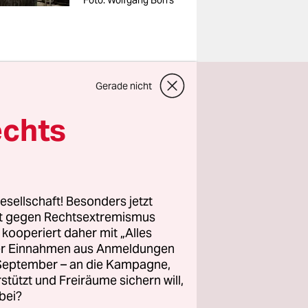
Foto: Wolfgang Borrs
Gerade nicht
mischen
echts
gt ihr Haus
am im
ßt es, dass
esellschaft! Besonders jetzt
ungen
rt gegen Rechtsextremismus
 dieser
z kooperiert daher mit „Alles
wandlung
ller Einnahmen aus Anmeldungen
. September – an die Kampagne,
rstützt und Freiräume sichern will,
bei?