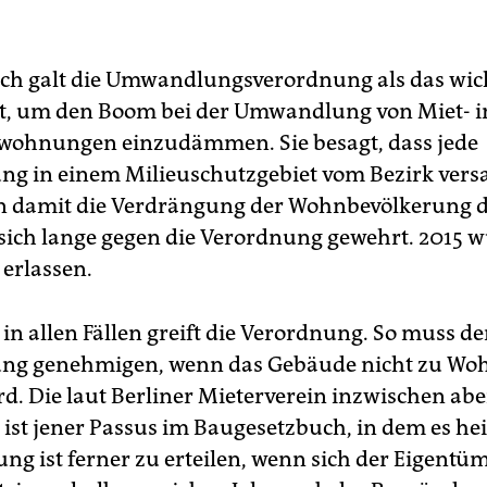
f Abwendungsvereinbarungen abgeschlossen, in denen sich d
entümer verpflichten, den Milieuschutz zu achten.
(wera)
ch galt die Umwandlungsverordnung als das wic
t, um den Boom bei der Umwandlung von Miet- i
wohnungen einzudämmen. Sie besagt, dass jede
 in einem Milieuschutzgebiet vom Bezirk vers
 damit die Verdrängung der Wohnbevölkerung d
sich lange gegen die Verordnung gewehrt. 2015 w
 erlassen.
in allen Fällen greift die Verordnung. So muss de
g genehmigen, wenn das Gebäude nicht zu Wo
rd. Die laut Berliner Mieterverein inzwischen abe
st jener Passus im Baugesetzbuch, in dem es hei
g ist ferner zu erteilen, wenn sich der Eigentü