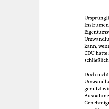
el
Eig
Ursprüngli
Instrumen
Eigentums
Umwandlung
kann, wenn
CDU hatte 
schließlich
Doch nicht 
Umwandlun
genutzt wi
Ausnahme i
Genehmigun