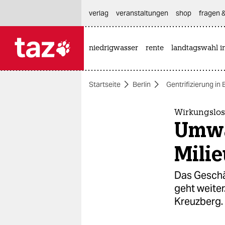
hautnavigation anspringen
hauptinhalt anspringen
footer anspringen
verlag
veranstaltungen
shop
fragen &
niedrigwasser
rente
landtagswahl i

taz zahl ich
taz zahl ich
Startseite
Berlin
Gentrifizierung in 
themen
politik
Wirkungslo
Umwa
öko
Mili
gesellschaft
Das Geschä
kultur
geht weiter
Kreuzberg.
sport