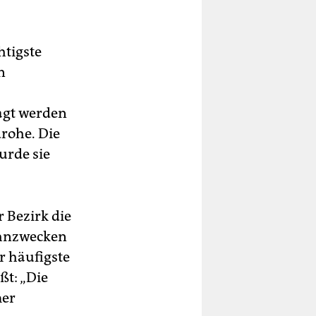
ie
htigste
n
agt werden
rohe. Die
urde sie
r Bezirk die
hnzwecken
r häufigste
ßt: „Die
mer