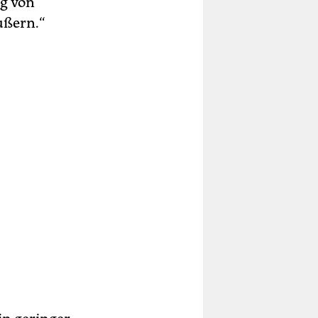
ng von
ußern.“