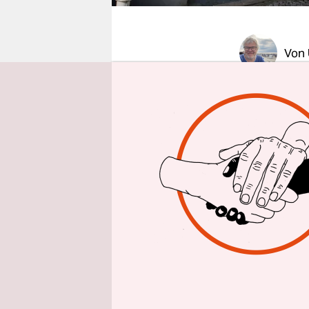
epaper login
Von
Eigentlich
Straße 9, 
Wohnungen 
in einem d
November d
sich der E
sieben Jah
Verpflicht
genehmigen