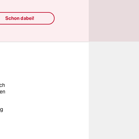
blem. Bei
 der
gt werden.
Schon dabei!
re lang
nte das
ch
en
ng
nd