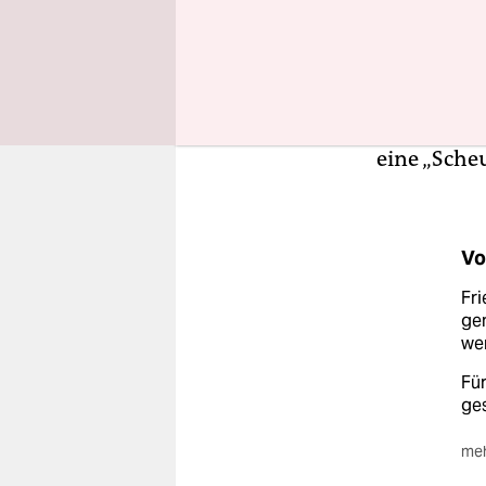
Jochen Bie
einem ähnl
Immobilie
Auch da hat
ausschließ
eine „Sch
Vo
Fr
ge
we
Fü
ge
meh
Ins