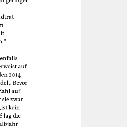
in geringer
dtrat
em
it
n.“
enfalls
erweist auf
den 2014
elt. Bevor
Zahl auf
t sie zwar
ist kein
 lag die
albjahr