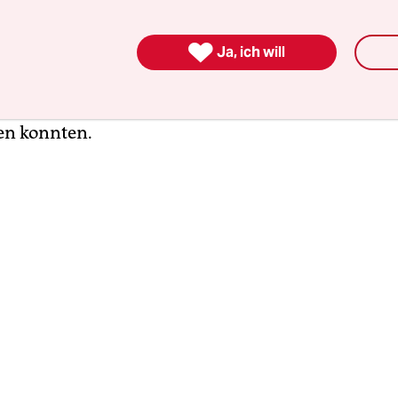
n vor Beginn der Versteigerung steht fest, die S
um klettert auch hier in irrwitzige Höhen: Mit 5

Ja, ich will
as Gericht den Verkehrswert des Hauses festgesetz
hner eine „Bruchbude“ nennen. Fern sind die Zeit
re halbe Lohntüte in der Destille ließen und trot
en konnten.