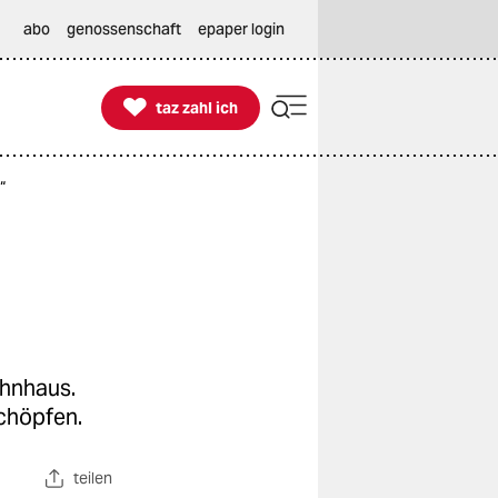
abo
genossenschaft
epaper login

taz zahl ich
taz zahl ich
“
ohnhaus.
chöpfen.
teilen