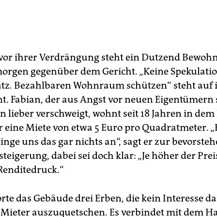
vor ihrer Verdrängung steht ein Dutzend Bewoh
rgen gegenüber dem Gericht. „Keine Spekulati
tz. Bezahlbaren Wohnraum schützen“ steht auf
t. Fabian, der aus Angst vor neuen Eigentümern
lieber verschweigt, wohnt seit 18 Jahren in dem
er eine Miete von etwa 5 Euro pro Quadratmeter. „
ginge uns das gar nichts an“, sagt er zur bevorst
eigerung, dabei sei doch klar: „Je höher der Prei
Renditedruck.“
rte das Gebäude drei Erben, die kein Interesse d
e Mieter auszuquetschen. Es verbindet mit dem H