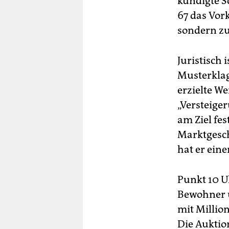
kündigte S
67 das Vork
sondern z
Juristisch 
Musterklag
erzielte We
„Versteiger
am Ziel fes
Marktgesch
hat er eine
Punkt 10 U
Bewohner u
mit Millio
Die Auktion