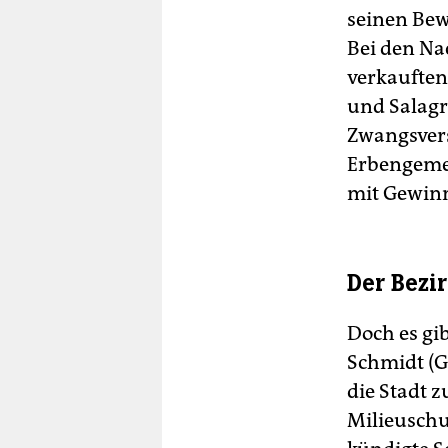
seinen Bew
Bei den Na
verkauften
und Salagr
Zwangsvers
Erbengeme
mit Gewin
Der Bezi
Doch es gi
Schmidt (G
die Stadt z
Milieuschu