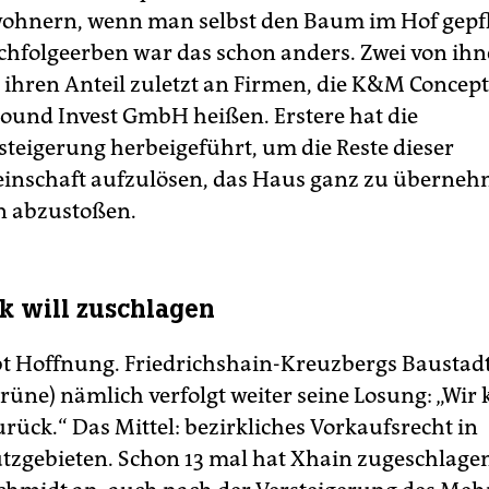
ohnern, wenn man selbst den Baum im Hof gepfl
chfolgeerben war das schon anders. Zwei von ih
 ihren Anteil zuletzt an Firmen, die K&M Concep
ound Invest GmbH heißen. Erstere hat die
teigerung herbeigeführt, um die Reste dieser
inschaft aufzulösen, das Haus ganz zu überneh
n abzustoßen.
rk will zuschlagen
bt Hoffnung. Friedrichshain-Kreuzbergs Baustadt
rüne) nämlich verfolgt weiter seine Losung: „Wir
urück.“ Das Mittel: bezirkliches Vorkaufsrecht in
tzgebieten. Schon 13 mal hat Xhain zugeschlagen