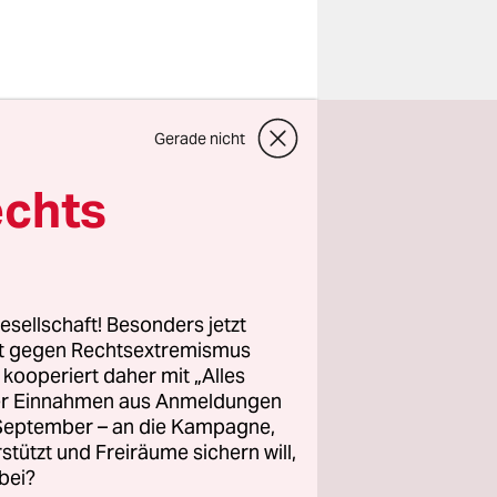
Gerade nicht
n der
eizenbier
echts
z so billig
n
r. Doch so
ten Zeiten
esellschaft! Besonders jetzt
Mehringdamm
rt gegen Rechtsextremismus
z kooperiert daher mit „Alles
ller Einnahmen aus Anmeldungen
. September – an die Kampagne,
rstützt und Freiräume sichern will,
d drei
bei?