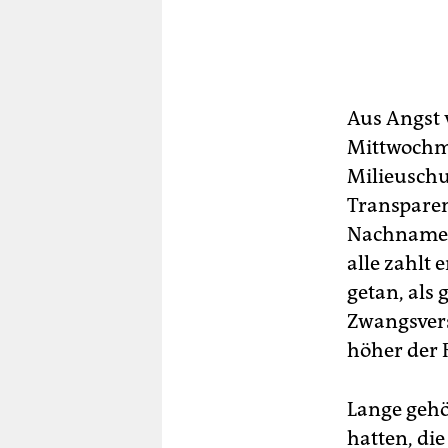
Aus Angst 
Mittwochmo
Milieuschu
Transparen
Nachnamen 
alle zahlt 
getan, als 
Zwangsverst
höher der 
Lange gehö
hatten, di