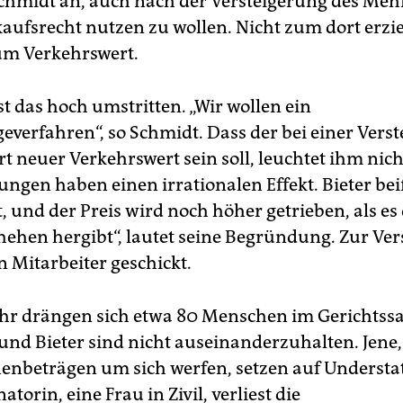
chmidt an, auch nach der Versteigerung des M
aufsrecht nutzen zu wollen. Nicht zum dort erzie
um Verkehrswert.
ist das hoch umstritten. „Wir wollen ein
everfahren“, so Schmidt. Dass der bei einer Vers
rt neuer Verkehrswert sein soll, leuchtet ihm nich
ungen haben einen irrationalen Effekt. Bieter be
t, und der Preis wird noch höher getrieben, als es
ehen hergibt“, lautet seine Begründung. Zur Ver
n Mitarbeiter geschickt.
hr drängen sich etwa 80 Menschen im Gerichtssa
nd Bieter sind nicht auseinanderzuhalten. Jene, 
nenbeträgen um sich werfen, setzen auf Underst
atorin, eine Frau in Zivil, verliest die