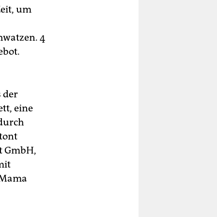
eit, um
hwatzen. 4
ebot.
 der
tt, eine
 durch
tont
ent GmbH,
mit
r Mama