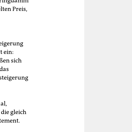
ehringdamm
lten Preis,
teigerung
t ein:
ißen sich
 das
steigerung
al,
die gleich
atement.