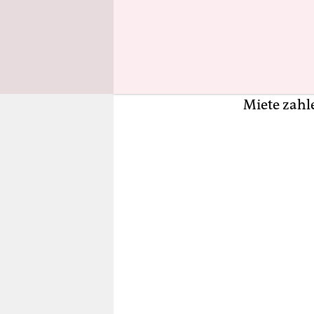
Läden. Scho
mit Wohnra
Euro hat d
seine Bewo
Arbeiter ih
Miete zahl