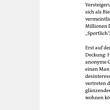
Versteiger
sich als B
vermeintl
Mil­lionen
„Sportlich“
Erst auf d
Deckung: H
anonyme Ge
einen Mann
desinteres
vertreten 
glänzendem
wohnen kön