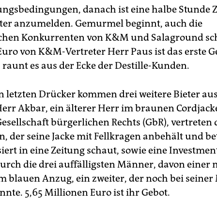
ungsbedingungen, danach ist eine halbe Stunde Z
ieter anzumelden. Gemurmel beginnt, auch die
ichen Konkurrenten von K&M und Salaground sc
 Euro von K&M-Vertreter Herr Paus ist das erste G
, raunt es aus der Ecke der Destille-Kunden.
en letzten Drücker kommen drei weitere Bieter aus
err Akbar, ein älterer Herr im braunen Cordjacke
sellschaft bürgerlichen Rechts (GbR), vertreten
, der seine Jacke mit Fellkragen anbehält und be
siert in eine Zeitung schaut, sowie eine Investm
durch die drei auffälligsten Männer, davon einer 
 blauen Anzug, ein zweiter, der noch bei seine
nte. 5,65 Millionen Euro ist ihr Gebot.