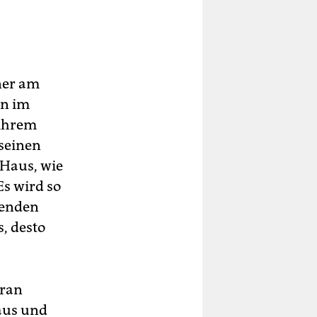
ner am
on im
 ihrem
 seinen
 Haus, wie
Es wird so
ehenden
s, desto
aran
aus und