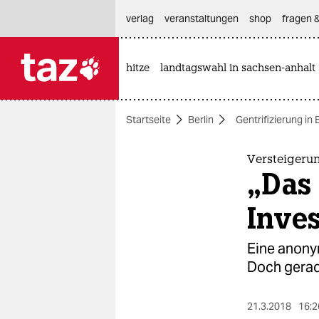
hautnavigation anspringen
hauptinhalt anspringen
footer anspringen
verlag
veranstaltungen
shop
fragen &
hitze
landtagswahl in sachsen-anhalt

taz zahl ich
taz zahl ich
Startseite
Berlin
Gentrifizierung in 
themen
politik
Versteigeru
„Das 
öko
Inves
gesellschaft
Eine anony
kultur
Doch gerad
sport
21.3.2018
16:2