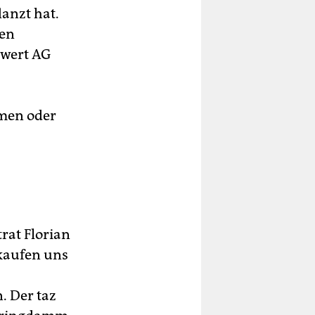
anzt hat.
nen
twert AG
men oder
rat Florian
 kaufen uns
. Der taz