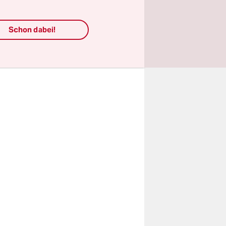
pekulation
 Millionen
Schon dabei!
t, das
en, als
zdem ihre