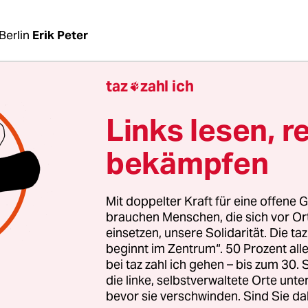
Berlin
Erik Peter
taz
zahl ich

ner Ecke hinter einem hölzernen Stehtisch hängt i
tille“ eine alte Preistafel: Pilsener 20 Pfennig, W
Links lesen, r
, auch Korn wird zum Spottpreis angepriesen. Gan
aselnuss- und Rhabarberschnäpse aus den große
bekämpfen
s, die hinter dem Tresen hängen, heute nicht meh
ie am Mittwochvormittag wirkte das Relikt aus al
Mit doppelter Kraft für eine offene G
r als 140 Jahre alten Kneipe am Kreuzberger 
brauchen Menschen, die sich vor O
ch nie.
einsetzen, unsere Solidarität. Die ta
beginnt im Zentrum“. 50 Prozent a
bei taz zahl ich gehen – bis zum 30
im Amtsgericht Tempelhof-Kreuzberg das
die linke, selbstverwaltete Orte unte
itgebäude unter den Hammer; 27 Wohnungen un
bevor sie verschwinden. Sind Sie da