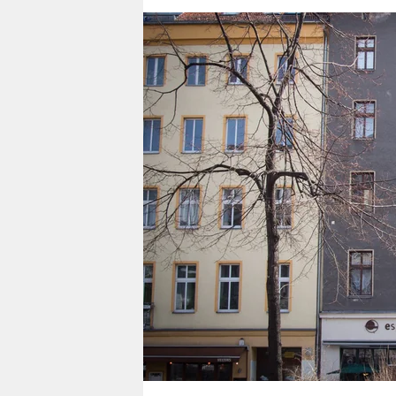
berlin
nord
wahrheit
verlag
verlag
veranstaltungen
shop
fragen & hilfe
unterstützen
abo
genossenschaft