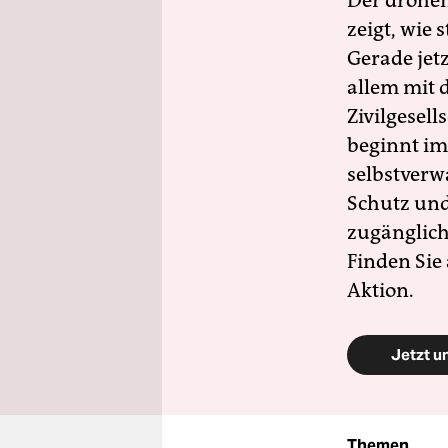
Der drohe
zeigt, wie
Gerade jet
allem mit d
Zivilgesell
beginnt im
selbstverw
Schutz und 
zugänglich
Finden Sie
Aktion.
Jetzt u
Themen