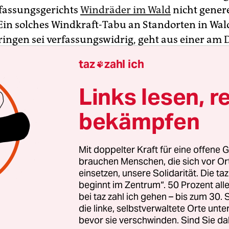
fassungsgerichts
Windräder im Wald
nicht genere
 Ein solches Windkraft-Tabu an Standorten in Wa
ringen sei verfassungswidrig, geht aus einer am
ichten Entscheidung der Karlsruher Richter hervo
taz
zahl ich

ngskompetenz liege hier nicht beim Land, sond
Links lesen, r
bekämpfen
ldeigentümer hatten sich mit einer
sbeschwerde an das Gericht gewandt. Die Bäume
en waren teilweise von Schädlingen befallen u
Mit doppelter Kraft für eine offene G
uf den frei gewordenen Flächen sollten Windkraft
brauchen Menschen, die sich vor O
einsetzen, unsere Solidarität. Die ta
erden, was das Landesgesetz aber nicht zuließ. E
beginnt im Zentrum“. 50 Prozent a
g von 2020 zufolge war die Änderung der Nutzu
bei taz zahl ich gehen – bis zum 30
n zur Errichtung von Windkraftanlagen nicht erl
die linke, selbstverwaltete Orte unte
en Verbotspassus hatten private Waldbesitzer
bevor sie verschwinden. Sind Sie da