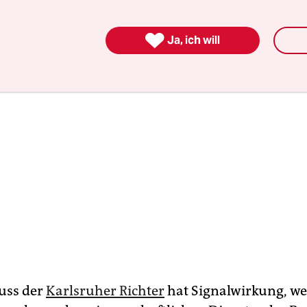
sbeschwerde eingelegt – mit Erfolg.

Ja, ich will
uss der
Karlsruher Richter
hat Signalwirkung, wei