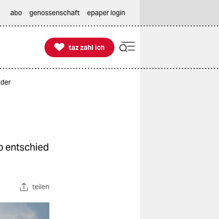
abo
genossenschaft
epaper login

taz zahl ich
taz zahl ich
lder
o entschied
teilen