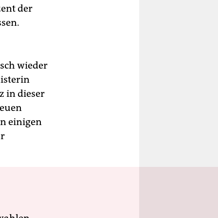
ent der
ssen.
isch wieder
isterin
 in dieser
neuen
n einigen
ür