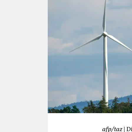
berlin
nord
wahrheit
verlag
verlag
veranstaltungen
shop
fragen & hilfe
unterstützen
abo
genossenschaft
afp/taz
| D