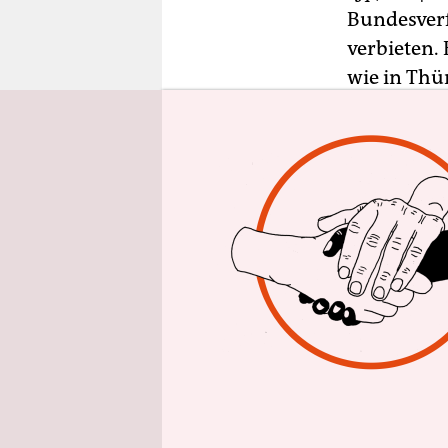
epaper login
Bundesver
verbieten.
wie in Thü
veröffentl
Gesetzgebu
Bund.
Mehrere Wa
Verfassung
Grundstück
gefällt. A
errichtet w
Neuregelun
Waldfläche
Gegen dies