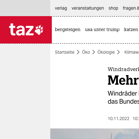
hautnavigation anspringen
hauptinhalt anspringen
footer anspringen
verlag
veranstaltungen
shop
fragen &
bergsteigen
usa unter trump
katzen

taz zahl ich
taz zahl ich
Startseite
Öko
Ökologie
Klimaw
themen
politik
Windradverb
Mehr
öko
Windräder 
gesellschaft
das Bundes
kultur
10.11.2022
10:
sport