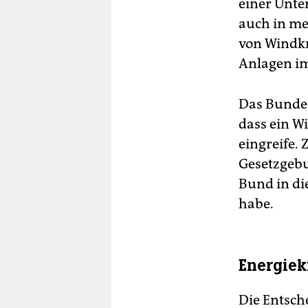
einer Unte
auch in m
von Windkra
Anlagen im
Das Bundes
dass ein W
eingreife.
Gesetzgebu
Bund in di
habe.
Energiek
Die Entsch