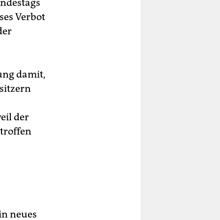
undestags
ses Verbot
der
ung damit,
sitzern
eil der
troffen
ein neues