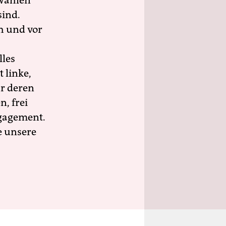
wahlen
sind.
h und vor
lles
 linke,
ür deren
n, frei
ngagement.
e unsere