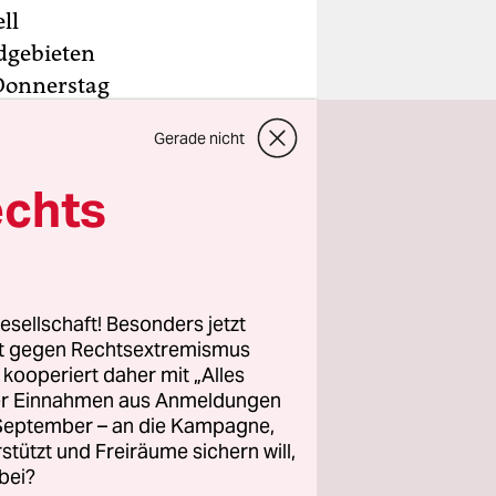
ll
ldgebieten
 Donnerstag
r. Die
Gerade nicht
ern beim
echts
 auf ihren
nd wurden
esellschaft! Besonders jetzt
anlagen
rt gegen Rechtsextremismus
z kooperiert daher mit „Alles
iner
ller Einnahmen aus Anmeldungen
ngsart von
. September – an die Kampagne,
aubt.
rstützt und Freiräume sichern will,
bei?