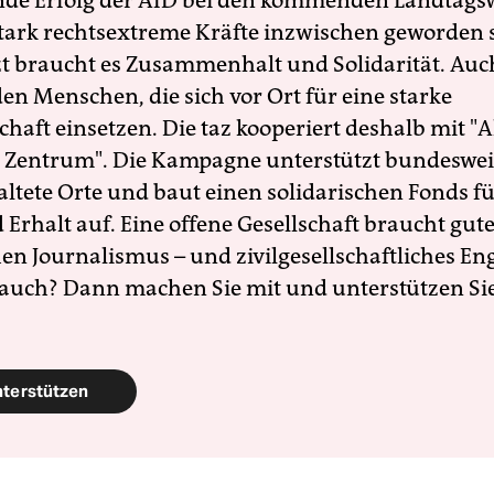
nde Erfolg der AfD bei den kommenden Landtags
 stark rechtsextreme Kräfte inzwischen geworden 
zt braucht es Zusammenhalt und Solidarität. Auc
en Menschen, die sich vor Ort für eine starke
schaft einsetzen. Die taz kooperiert deshalb mit "A
 Zentrum". Die Kampagne unterstützt bundesweit
altete Orte und baut einen solidarischen Fonds f
Erhalt auf. Eine offene Gesellschaft braucht gute
en Journalismus – und zivilgesellschaftliches E
 auch? Dann machen Sie mit und unterstützen Si
nterstützen