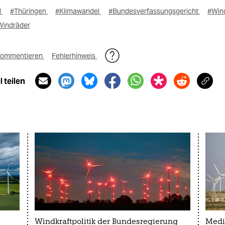
d
#Thüringen
#Klimawandel
#Bundesverfassungsgericht
#Wind
Windräder
ommentieren
Fehlerhinweis
 teilen
Windkraftpolitik der Bundesregierung
Medi