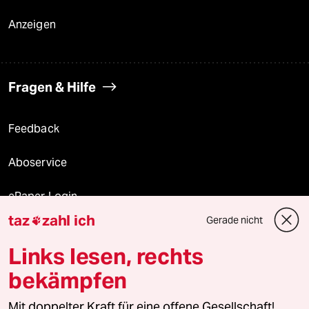
Anzeigen
Fragen & Hilfe
Feedback
Aboservice
ePaper Login
taz
zahl ich
Gerade nicht

Downloads für Abonnierende
Links lesen, rechts
bekämpfen
© 2026 taz Verlags und Vertriebs GmbH
Mit doppelter Kraft für eine offene Gesellschaft!
Alle Rechte vorbehalten. Bei rechtlichen Fragen oder für Genehmigungen