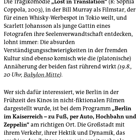
Die Tragikomödie
„Lost in Translation“
(R: Sophia
Coppola, 2003), in der Bill Murray als Filmstar, der
für einen Whisky-Werbespot in Tokio weilt, und
Scarlett Johansson als junge Gattin eines
Fotografen ihre Seelenverwandtschaft entdecken,
lohnt immer: Die absurden
Verständigungsschwierigkeiten in der fremden
Kultur sind ebenso komisch wie die (platonische)
Annäherung der beiden fast rührend wirkt
(19.8.,
20 Uhr,
Babylon Mitte
).
Wer sich dafür interessiert, wie Berlin in der
Frühzeit des Kinos in nicht-fiktionalen Filmen
dargestellt wurde, ist bei dem Programm
„Berlin
im Kaiserreich – zu Fuß, per Auto, Hochbahn und
Zeppelin“
am richtigen Ort. Die Großstadt mit
ihrem Verkehr, ihrer Hektik und Dynamik, das