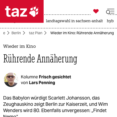

taz zahl ich
niedrigwasser
rente
landtagswahl in sachsen-anhalt
hybri

taz zahl ich
eite
Berlin
taz Plan
Wieder im Kino: Rührende Annäherung
taz zahl ich
themen
Wieder im Kino
Rührende Annäherung
politik
öko
Kolumne
Frisch gesichtet
gesellschaft
von
Lars Penning
kultur
Das Babylon würdigt Scarlett Johansson, das
Zeughauskino zeigt Berlin zur Kaiserzeit, und Wim
sport
Wenders wird 80. Ebenfalls unvergessen: „Findet
Nemo“.