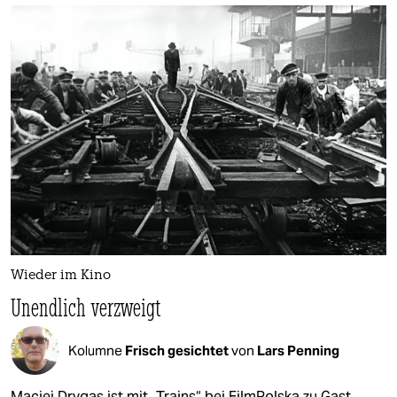
Wieder im Kino
Unendlich verzweigt
Kolumne
Frisch gesichtet
von
Lars Penning
Maciej Drygas ist mit „Trains“ bei FilmPolska zu Gast.