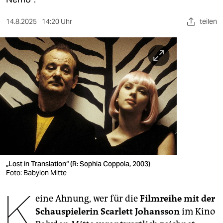
berlin
nord
14.8.2025
14:20 Uhr
teilen
wahrheit
verlag
verlag
veranstaltungen
shop
fragen & hilfe
„Lost in Translation“ (R: Sophia Coppola, 2003)
unterstützen
Foto: Babylon Mitte
abo
K
eine Ahnung, wer für die
Filmreihe mit der
genossenschaft
Schauspielerin Scarlett Johansson
im Kino