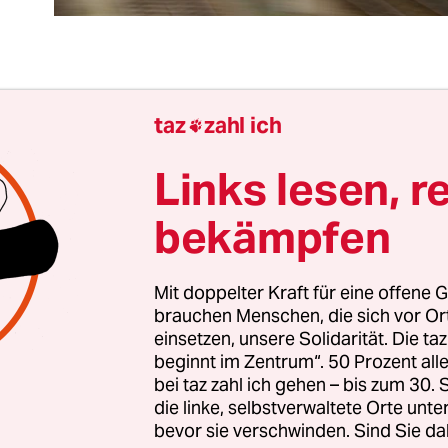
 Schienenverkehr in Deutschland und die Deutsc
taz
zahl ich

) befinden sich in einer tiefen Krise. Die Zuverläss
f einem Tiefpunkt angelangt, die DB wird
als
Links lesen, r
freundlich wahrgenommen
, und sie ist hoch ver
bekämpfen
n Zeiten der Klimakrise, in der die Verlagerung v
hiene gefordert wird, eine nachhaltige Bahn notw
ir schlagen ein 10-Punkte-Programm vor:
Mit doppelter Kraft für eine offene G
brauchen Menschen, die sich vor O
einsetzen, unsere Solidarität. Die ta
prung der Bahn-Misere ist ein verzerrter Verkehr
beginnt im Zentrum“. 50 Prozent a
igung der Schiene gegenüber Flugzeug, Pkw un
bei taz zahl ich gehen – bis zum 30
rden. Subventionen sind nur sinnvoll für die Ve
die linke, selbstverwaltete Orte unte
bevor sie verschwinden. Sind Sie da
ler Klimabilanz, die zugleich allen Menschen zu