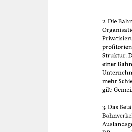
2. Die Bah
Organisati
Privatisie
profitorien
Struktur. 
einer Bahn
Unternehme
mehr Schie
gilt: Geme
3. Das Bet
Bahnverkeh
Auslandsge