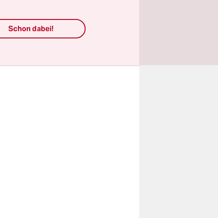
er
opp von
Schon dabei!
d
Kerosin.