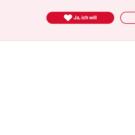
stehen. Das sind Fußverkehr, Fahrrad, öffentlich
 und die Bahn. Notwendig sind Tempolimits, St

Ja, ich will
weiteren Straßenbau, Beendigung der Diesel- un
agensubventionierung und die Besteuerung von 