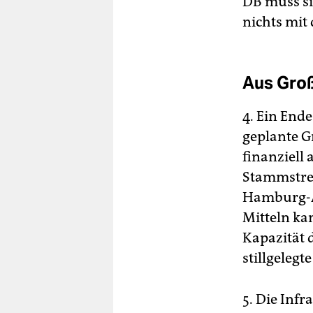
DB muss si
nichts mit
Aus Groß
4. Ein End
geplante G
finanziell 
Stammstrec
Hamburg-Al
Mitteln ka
Kapazität 
stillgelegt
5. Die Inf