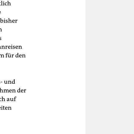
lich
e
 bisher
n
s
hnreisen
em für den
s- und
ehmen der
ch auf
eiten