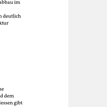
labbau im
n deutlich
ktur
ne
und dem
essen gibt