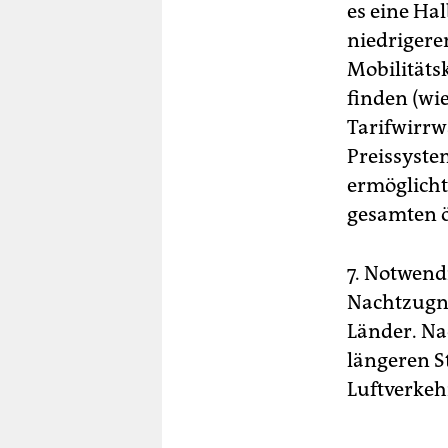
es eine Ha
niedrigere
Mobilitäts
finden (wie
Tarifwirrw
Preissyste
ermöglicht.
gesamten ö
7. Notwend
Nachtzugn
Länder. Na
längeren S
Luftverkeh