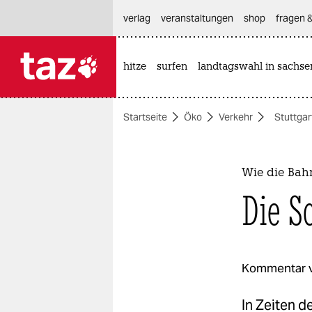
hautnavigation anspringen
hauptinhalt anspringen
footer anspringen
verlag
veranstaltungen
shop
fragen &
hitze
surfen
landtagswahl in sachse

taz zahl ich
taz zahl ich
Startseite
Öko
Verkehr
Stuttgar
themen
politik
Wie die Bah
öko
Die S
gesellschaft
kultur
Kommentar 
sport
In Zeiten d