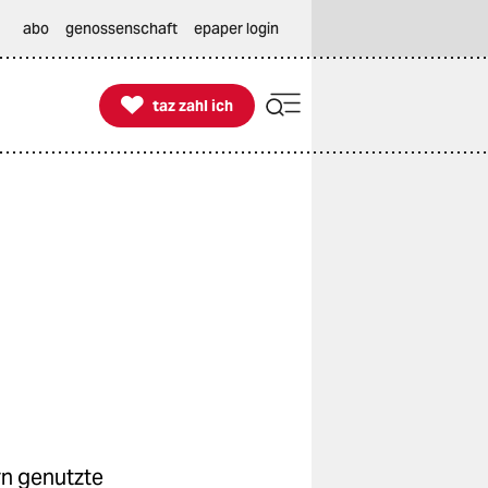
abo
genossenschaft
epaper login

taz zahl ich
taz zahl ich
ern genutzte