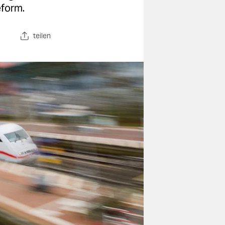
eform.
teilen