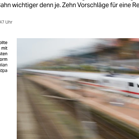
ahn wichtiger denn je. Zehn Vorschläge für eine R
47 Uhr
llte
 mit
sten
form
lian
/dpa