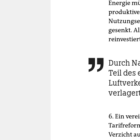
Energie m
produktive
Nutzungsen
gesenkt. Al
reinvestier
Durch Na

Teil des
Luftverk
verlager
6. Ein vere
Tarifrefor
Verzicht a