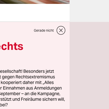
he Bahn AG
Gerade nicht
igkeit ist
echts
schuldet.
on Verkehr
endiger
esellschaft! Besonders jetzt
rt gegen Rechtsextremismus
z kooperiert daher mit „Alles
smarkt. Die
ller Einnahmen aus Anmeldungen
d Lkw muss
. September – an die Kampagne,
rkehrsarten
rstützt und Freiräume sichern will,
bei?
r