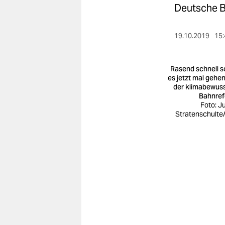
berlin
Deutsche B
nord
19.10.2019
15:
wahrheit
verlag
Rasend schnell so
es jetzt mal gehen
der klimabewus
verlag
Bahnre
Foto: Ju
veranstaltungen
Stratenschulte
shop
fragen & hilfe
unterstützen
abo
genossenschaft