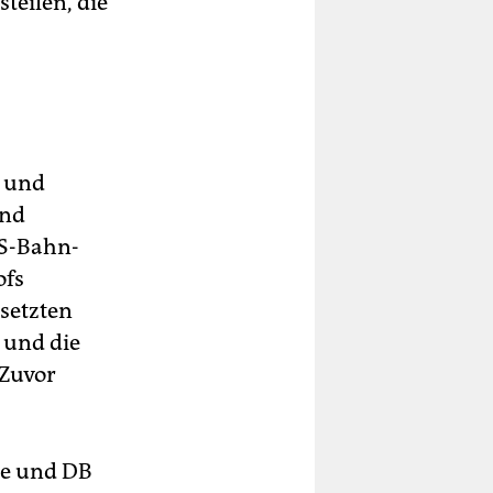
eilen, die
 und
und
 S-Bahn-
ofs
setzten
 und die
 Zuvor
ce und DB