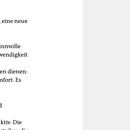
4 eine neue
sinnvolle
twendigkeit
en dienen:
fort. Es
d
ktiv. Die