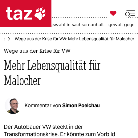

taz zahl ich
hitze
surfen
landtagswahl in sachsen-anhalt
gewalt gegen

taz zahl ich
mie
Wege aus der Krise für VW: Mehr Lebensqualität für Malocher
taz zahl ich
Wege aus der Krise für VW
themen
Mehr Lebensqualität für
politik
Malocher
öko
gesellschaft
Kommentar von
Simon Poelchau
kultur
sport
Der Autobauer VW steckt in der
Transformationskrise. Er könnte zum Vorbild