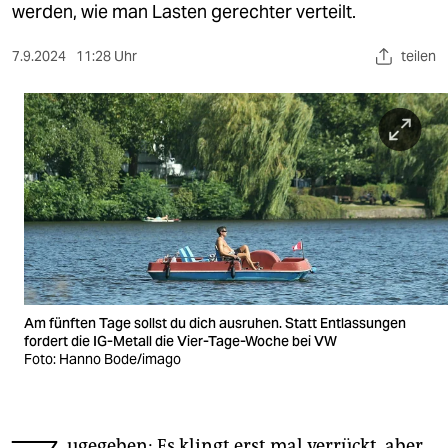
berlin
werden, wie man Lasten gerechter verteilt.
nord
7.9.2024
11:28 Uhr
teilen
wahrheit
verlag
verlag
veranstaltungen
shop
fragen & hilfe
Am fünften Tage sollst du dich ausruhen. Statt Entlassungen
unterstützen
fordert die IG-Metall die Vier-Tage-Woche bei VW
Foto: Hanno Bode/imago
abo
genossenschaft
ugegeben: Es klingt erst mal verrückt, aber