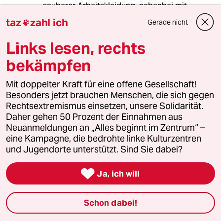
sauberer Arbeitskleidung, nebenbei mit
wehenden Haaren, die Arbeitssicherheit liesse
taz
zahl ich
Gerade nicht

sonst grüßen, die die Teile zusammen bringen.
Und der große Rest sitzt im Büro. Plus die
Links lesen, rechts
Reinigungskräfte etc.
bekämpfen
Malocher sind die Bauarbeiter,
Dachdeckerinnen, etc . Bergleute gibt es ja
Mit doppelter Kraft für eine offene Gesellschaft!
nicht mehr.
Besonders jetzt brauchen Menschen, die sich gegen
Rechtsextremismus einsetzen, unsere Solidarität.
Daher gehen 50 Prozent der Einnahmen aus
Neuanmeldungen an „Alles beginnt im Zentrum“ –
Hugo
H
eine Kampagne, die bedrohte linke Kulturzentren
07.09.2024
,
19:30 Uhr
und Jugendorte unterstützt. Sind Sie dabei?
@fly:

"Bergleute gibt es ja nicht mehr."
Ja, ich will
Das sehen die Arbeiter*innen beim
Schon dabei!
Baustoff-, Fossilenergieträger-,
Salzabbau etc. wohl anders.