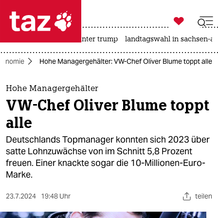

taz zahl ich
nahost-konflikt
usa unter trump
landtagswahl in sachsen-an

taz zahl ich
konomie
Hohe Managergehälter: VW-Chef Oliver Blume toppt alle
taz zahl ich
themen
Hohe Managergehälter
VW-Chef Oliver Blume toppt
politik
alle
öko
Deutschlands Topmanager konnten sich 2023 über
satte Lohnzuwächse von im Schnitt 5,8 Prozent
gesellschaft
freuen. Einer knackte sogar die 10-Millionen-Euro-
Marke.
kultur
sport
23.7.2024
19:48 Uhr
teilen