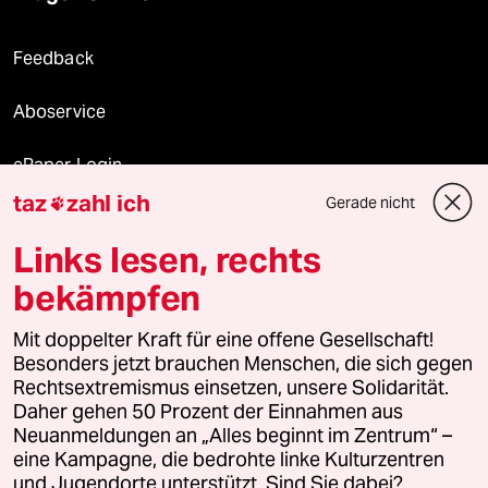
Feedback
Aboservice
ePaper Login
taz
zahl ich
Gerade nicht

Downloads für Abonnierende
Links lesen, rechts
bekämpfen
© 2026 taz Verlags und Vertriebs GmbH
Alle Rechte vorbehalten. Bei rechtlichen Fragen oder für Genehmigungen
Mit doppelter Kraft für eine offene Gesellschaft!
wenden Sie sich bitte an
lizenzen@taz.de
Besonders jetzt brauchen Menschen, die sich gegen
Rechtsextremismus einsetzen, unsere Solidarität.
Daher gehen 50 Prozent der Einnahmen aus
Feedback
Redaktionsstatut
Kommune-Richtlinien
KI-
Neuanmeldungen an „Alles beginnt im Zentrum“ –
eine Kampagne, die bedrohte linke Kulturzentren
Leitlinie
Informant
Datenschutz
Impressum
AGB
und Jugendorte unterstützt. Sind Sie dabei?