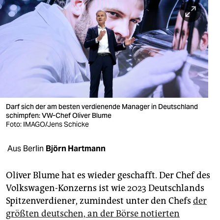
berlin
nord
wahrheit
verlag
verlag
veranstaltungen
Darf sich der am besten verdienende Manager in Deutschland
schimpfen: VW-Chef Oliver Blume
shop
Foto: IMAGO/Jens Schicke
fragen & hilfe
Aus Berlin
Björn Hartmann
unterstützen
Oliver Blume hat es wieder geschafft. Der Chef des
abo
Volkswagen-Konzerns ist wie 2023 Deutschlands
Spitzenverdiener, zumindest unter den Chefs
der
genossenschaft
größten deutschen, an der Börse notierten