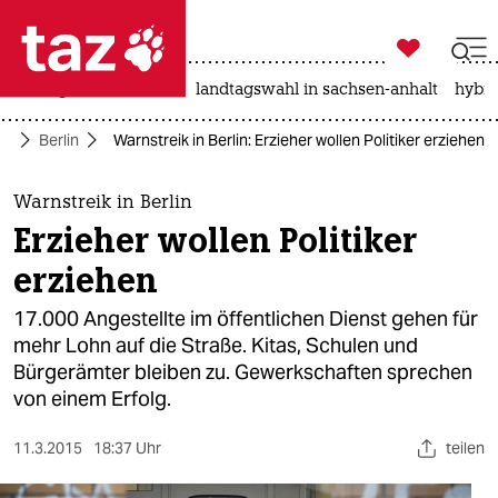

taz zahl ich
niedrigwasser
rente
landtagswahl in sachsen-anhalt
hybri

taz zahl ich
te
Berlin
Warnstreik in Berlin: Erzieher wollen Politiker erziehen
taz zahl ich
themen
Warnstreik in Berlin
Erzieher wollen Politiker
politik
erziehen
öko
17.000 Angestellte im öffentlichen Dienst gehen für
mehr Lohn auf die Straße. Kitas, Schulen und
gesellschaft
Bürgerämter bleiben zu. Gewerkschaften sprechen
von einem Erfolg.
kultur
sport
11.3.2015
18:37 Uhr
teilen