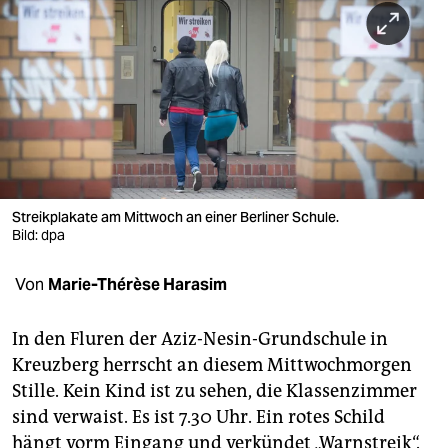
berlin
nord
wahrheit
verlag
verlag
veranstaltungen
Streikplakate am Mittwoch an einer Berliner Schule.
Bild: dpa
shop
Von
Marie-Thérèse Harasim
fragen & hilfe
unterstützen
In den Fluren der Aziz-Nesin-Grundschule in
Kreuzberg herrscht an diesem Mittwochmorgen
abo
Stille. Kein Kind ist zu sehen, die Klassenzimmer
genossenschaft
sind verwaist. Es ist 7.30 Uhr. Ein rotes Schild
hängt vorm Eingang und verkündet „Warnstreik“.