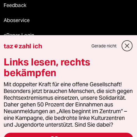
Feedback
Aboservice
ePaper Login
taz
zahl ich
Gerade nicht

Downloads für Abonnierende
Links lesen, rechts
bekämpfen
© 2026 taz Verlags und Vertriebs GmbH
Alle Rechte vorbehalten. Bei rechtlichen Fragen oder für Genehmigungen
Mit doppelter Kraft für eine offene Gesellschaft!
wenden Sie sich bitte an
lizenzen@taz.de
Besonders jetzt brauchen Menschen, die sich gegen
Rechtsextremismus einsetzen, unsere Solidarität.
Daher gehen 50 Prozent der Einnahmen aus
Feedback
Redaktionsstatut
Kommune-Richtlinien
KI-
Neuanmeldungen an „Alles beginnt im Zentrum“ –
eine Kampagne, die bedrohte linke Kulturzentren
Leitlinie
Informant
Datenschutz
Impressum
AGB
und Jugendorte unterstützt. Sind Sie dabei?