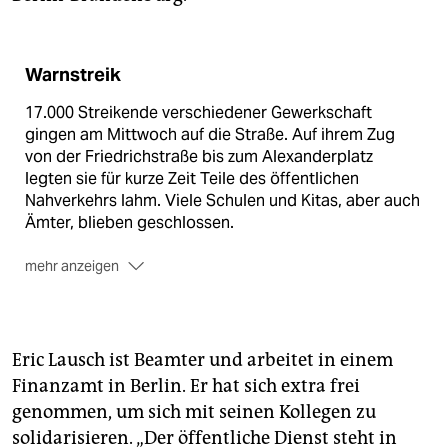
Warnstreik
17.000 Streikende verschiedener Gewerkschaft
gingen am Mittwoch auf die Straße. Auf ihrem Zug
von der Friedrichstraße bis zum Alexanderplatz
legten sie für kurze Zeit Teile des öffentlichen
Nahverkehrs lahm. Viele Schulen und Kitas, aber auch
Ämter, blieben geschlossen.
mehr anzeigen
Die Streikenden fordern für die Beschäftigten des
öffentlichen Dienstes 5,5 Prozent mehr Lohn,
wenigstens aber 175 Euro monatlich. Außerdem gibt
es Konflikte um Veränderungen der betrieblichen
Eric Lausch ist Beamter und arbeitet in einem
Altersvorsorge.
Finanzamt in Berlin. Er hat sich extra frei
genommen, um sich mit seinen Kollegen zu
Die nächste Runde der Tarifverhandlungen beginnt
am 16. März in Potsdam.
solidarisieren. „Der öffentliche Dienst steht in