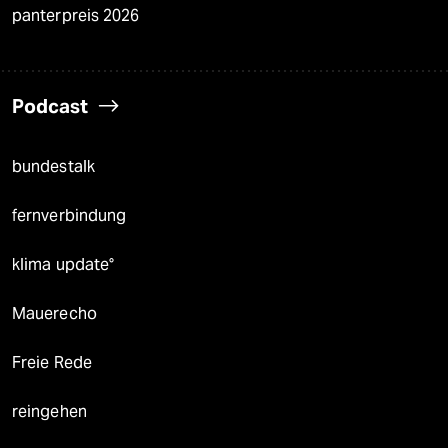
panterpreis 2026
Podcast
bundestalk
fernverbindung
klima update°
Mauerecho
Freie Rede
reingehen