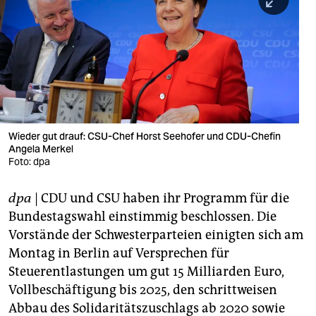
berlin
nord
wahrheit
verlag
verlag
Wieder gut drauf: CSU-Chef Horst Seehofer und CDU-Chefin
Angela Merkel
veranstaltungen
Foto: dpa
shop
dpa
| CDU und CSU haben ihr Programm für die
fragen & hilfe
Bundestagswahl einstimmig beschlossen. Die
unterstützen
Vorstände der Schwesterparteien einigten sich am
Montag in Berlin auf Versprechen für
abo
Steuerentlastungen um gut 15 Milliarden Euro,
Vollbeschäftigung bis 2025, den schrittweisen
genossenschaft
Abbau des Solidaritätszuschlags ab 2020 sowie