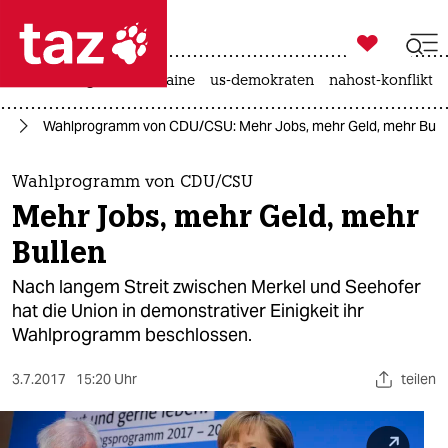

taz zahl ich
hitze
krieg in der ukraine
us-demokraten
nahost-konflikt

taz zahl ich
25
Wahlprogramm von CDU/CSU: Mehr Jobs, mehr Geld, mehr Bull
taz zahl ich
themen
Wahlprogramm von CDU/CSU
Mehr Jobs, mehr Geld, mehr
politik
Bullen
öko
Nach langem Streit zwischen Merkel und Seehofer
hat die Union in demonstrativer Einigkeit ihr
gesellschaft
Wahlprogramm beschlossen.
kultur
3.7.2017
15:20 Uhr
teilen
sport