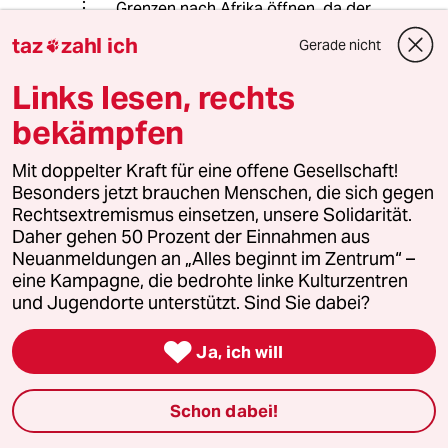
Grenzen nach Afrika öffnen, da der
Wohlstand nun gerecht und gleich
taz
zahl ich
Gerade nicht

verteilt ist. Ist doch nicht schwierig zu
verstehen.
Links lesen, rechts
bekämpfen
meistkommentiert
Mit doppelter Kraft für eine offene Gesellschaft!
Besonders jetzt brauchen Menschen, die sich gegen
1
Krise der Demokratie
Rechtsextremismus einsetzen, unsere Solidarität.
AfD-Wählen als Triebabfuhr
Daher gehen 50 Prozent der Einnahmen aus
Neuanmeldungen an „Alles beginnt im Zentrum“ –
eine Kampagne, die bedrohte linke Kulturzentren
und Jugendorte unterstützt. Sind Sie dabei?
2
Nein zum Zivildienst
Hinterlistiger Schritt der

Ja, ich will
Bundesregierung
Schon dabei!
Bundeszentrale für politische Bildung