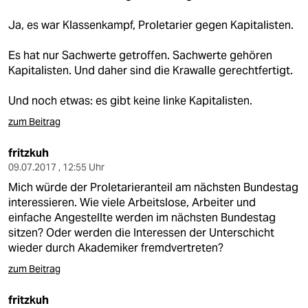
berlin
Ja, es war Klassenkampf, Proletarier gegen Kapitalisten.
nord
Es hat nur Sachwerte getroffen. Sachwerte gehören
wahrheit
Kapitalisten. Und daher sind die Krawalle gerechtfertigt.
verlag
Und noch etwas: es gibt keine linke Kapitalisten.
verlag
zum Beitrag
veranstaltungen
fritzkuh
09.07.2017 , 12:55 Uhr
shop
Mich würde der Proletarieranteil am nächsten Bundestag
fragen & hilfe
interessieren. Wie viele Arbeitslose, Arbeiter und
einfache Angestellte werden im nächsten Bundestag
unterstützen
sitzen? Oder werden die Interessen der Unterschicht
wieder durch Akademiker fremdvertreten?
abo
zum Beitrag
genossenschaft
fritzkuh