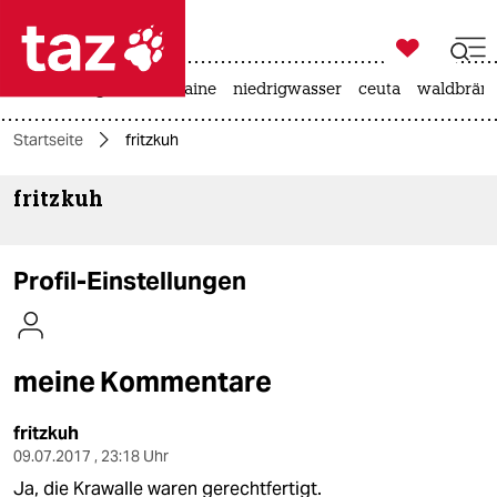

taz zahl ich
hitze
krieg in der ukraine
niedrigwasser
ceuta
waldbrän

taz zahl ich
Startseite
fritzkuh
taz zahl ich
fritzkuh
themen
politik
Profil-Einstellungen
öko
gesellschaft
meine Kommentare
kultur
fritzkuh
sport
09.07.2017 , 23:18 Uhr
Ja, die Krawalle waren gerechtfertigt.