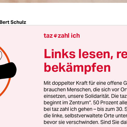
Bert Schulz
taz
zahl ich

m 26. September 2021 in Berlin los?
Links lesen, r
el, um korrekt Wahlen abzuhalten, findet der Berl
bekämpfen
sgerichtshof. Gleich drei Wahlen – zum Bundest
enhaus und zu den zwölf Bezirksparlamenten –
Mit doppelter Kraft für eine offene G
ein Volksentscheid
, parallel zum Großereignis Be
brauchen Menschen, die sich vor O
der weite Teile der Innenstadt verstopfte. Und d
einsetzen, unsere Solidarität. Die ta
beginnt im Zentrum“. 50 Prozent a
nabedingungen. Die Folge: Vor vielen Wahllokale
bei taz zahl ich gehen – bis zum 30
 stundenlange Schlangen, Stimmzettel fehlten ode
die linke, selbstverwaltete Orte unte
 Bereits wenige Tage später trat die Landeswahllei
bevor sie verschwinden. Sind Sie da