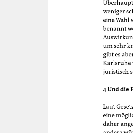
Überhaupt 
weniger sc
eine Wahl 
benannt we
Auswirkung
um sehr kn
gibt es abe
Karlsruhe 
juristisch
4
Und die P
Laut Gesetz
eine mögli
daher ange
andere wür