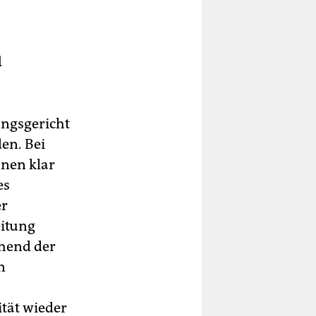
l
ungsgericht
en. Bei
­nen klar
es
er
eitung
ehend der
n
tät wieder