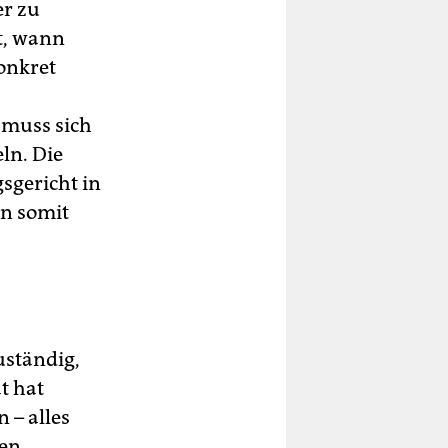
er zu
t, wann
onkret
 muss sich
ln. Die
gsgericht in
en somit
uständig,
t hat
 – alles
den