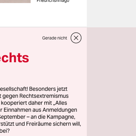
Friedrichs/imago
Gerade nicht
echts
iner
ag, zum
 fanden
esellschaft! Besonders jetzt
rlin-
rt gegen Rechtsextremismus
as Ganze
z kooperiert daher mit „Alles
ller Einnahmen aus Anmeldungen
n bildeten
. September – an die Kampagne,
r waren
rstützt und Freiräume sichern will,
terin
bei?