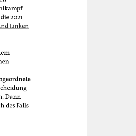
ahlkampf
 die 2021
nd Linken
inem
­nen
Abgeordnete
scheidung
en. Dann
h des Falls