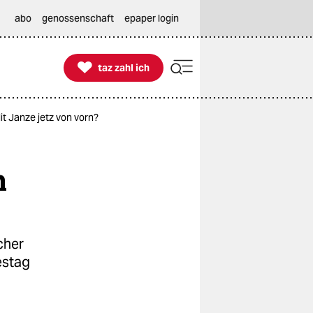
abo
genossenschaft
epaper login

taz zahl ich
taz zahl ich
t Janze jetz von vorn?
n
cher
estag