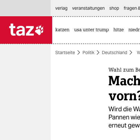
hautnavigation anspringen
hauptinhalt anspringen
footer anspringen
verlag
veranstaltungen
shop
fragen &
katzen
usa unter trump
hitze
nied

taz zahl ich
taz zahl ich
Startseite
Politik
Deutschland
W
themen
politik
Wahl zum Be
Mache
öko
vorn
gesellschaft
Wird die W
kultur
Pannen wie
erneut gew
sport