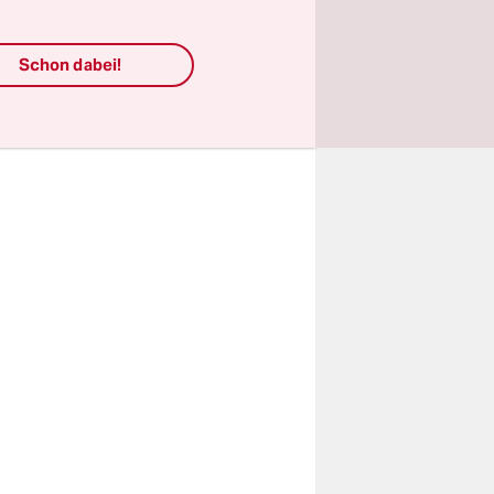
at
ge Innen-
stische
Schon dabei!
10 Prozent