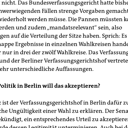
nicht. Das Bundesverfassungsgericht hatte bish
hwerwiegenden Fällen strenge Vorgaben gemach
wiederholt werden müsse. Die Pannen müssten k
rden und zudem „mandatsrelevant“ sein, also
en auf die Verteilung der Sitze haben. Sprich: Es
appe Ergebnisse in einzelnen Wahlkreisen hande
r nur in drei der zwölf Wahlkreise. Das Verfassun
und der Berliner Verfassungsgerichtshof vertret
 sehr unterschiedliche Auffassungen.
olitik in Berlin will das akzeptieren?
 ist der Verfassungsgerichtshof in Berlin dafür z
che Ungültigkeit einer Wahl zu erklären. Der Sena
kündigt, ein entsprechendes Urteil zu akzeptieren
de dessen Legitimität unterminieren. Auch bei 