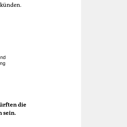
erkünden.
und
ung
u
ürften die
 sein.