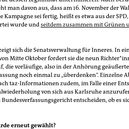
eht man davon aus, dass am 16. November der W
e Kampagne sei fertig, heißt es etwa aus der SPD,
artei wurde und
seitdem zusammen mit Grünen u
zeigt sich die Senatsverwaltung für Inneres. In e
on Mitte Oktober fordert sie die neun Rich­te­r*in
f, die vorläufige, also in der Anhörung geäußerte
assung noch einmal zu „überdenken“. Einzelne 
ch taz-Informationen zudem, im Falle einer Ent
hlwiederholung von sich aus Karlsruhe anzuruf
 Bundesverfassungsgericht entscheiden, ob es sic
de erneut gewählt?