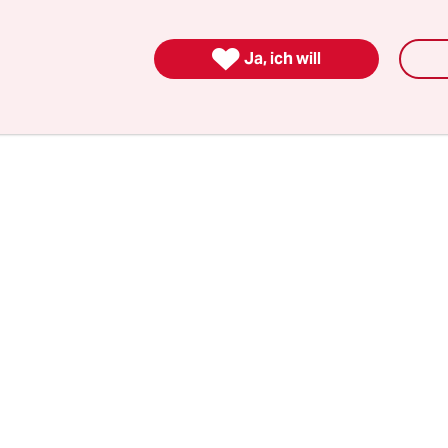
 diesem Sommer attestierte eine vom Berliner Sen
e Expert*innenkommission, der damals zuständi

e Bausenator Andreas Geisel (SPD) habe die „logi
Ja, ich will
ung der Vierfachwahl massiv unterschätzt“. Für 
kale sind Pannen belegt.