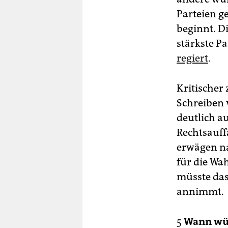
Parteien g
beginnt. Di
stärkste P
regiert
.
Kritischer 
Schreiben v
deutlich au
Rechtsauff
erwägen na
für die Wa
müsste das
annimmt.
5
Wann wür