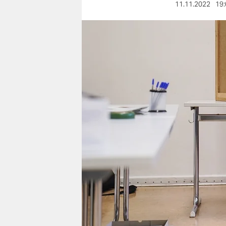
berlin
11.11.2022
19:
nord
wahrheit
verlag
verlag
veranstaltungen
shop
fragen & hilfe
unterstützen
abo
genossenschaft