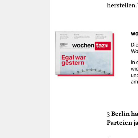
herstellen
wo
Die
Woc
In 
wie
un
am
3
Berlin ha
Parteien j