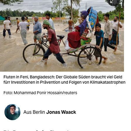
berlin
nord
wahrheit
verlag
verlag
veranstaltungen
shop
Fluten in Feni, Bangladesch: Der Globale Süden braucht viel Geld
fürr Investitionen in Prävention und Folgen von Klimakatastrophen
fragen & hilfe
Foto: Mohammad Ponir Hossain/reuters
unterstützen
abo
Aus Berlin
Jonas Waack
genossenschaft