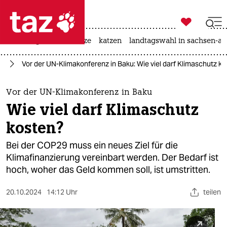

taz zahl ich
iran-krieg
ceuta
hitze
katzen
landtagswahl in sachsen-an

taz zahl ich
el
Vor der UN-Klimakonferenz in Baku: Wie viel darf Klimaschutz k
taz zahl ich
themen
Vor der UN-Klimakonferenz in Baku
Wie viel darf Klimaschutz
politik
kosten?
öko
Bei der COP29 muss ein neues Ziel für die
Klimafinanzierung vereinbart werden. Der Bedarf ist
gesellschaft
hoch, woher das Geld kommen soll, ist umstritten.
kultur
20.10.2024
14:12 Uhr
teilen
sport