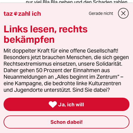
nur viel Bla Bla geben und den Schaden zahlen
ohnehin hauptsächlich die, die keine starke
taz
zahl ich
Gerade nicht

Lobby und Geld für Bestechung - sorry,
Großspenden - haben.
Links lesen, rechts
bekämpfen
Heinz Kuntze
HK
Mit doppelter Kraft für eine offene Gesellschaft!
20.10.2024
,
20:28 Uhr
Besonders jetzt brauchen Menschen, die sich gegen
@Minelle:
Rechtsextremismus einsetzen, unsere Solidarität.
Minelle, leider haben Sie recht. Und
Daher gehen 50 Prozent der Einnahmen aus
nachdem die COP diesmal
Neuanmeldungen an „Alles beginnt im Zentrum“ –
ausgerechnet in Aserbaidschan
eine Kampagne, die bedrohte linke Kulturzentren
stattfindet, dürften diesmal die
und Jugendorte unterstützt. Sind Sie dabei?
Abschlüsse in Sachen Öl - und
Gasgeschäften die Abkommen in

Ja, ich will
Sachen Klimaschutz bei weitem
überschreiten.
Schon dabei!