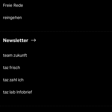
Freie Rede
reingehen
Newsletter
team zukunft
taz frisch
taz zahl ich
taz lab Infobrief