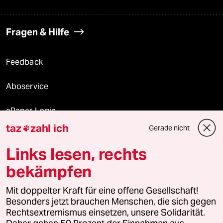
Fragen & Hilfe
Feedback
Aboservice
ePaper Login
taz
zahl ich
Gerade nicht

Downloads für Abonnierende
Links lesen, rechts
bekämpfen
© 2026 taz Verlags und Vertriebs GmbH
Mit doppelter Kraft für eine offene Gesellschaft!
Alle Rechte vorbehalten. Bei rechtlichen Fragen oder für Genehmigungen
wenden Sie sich bitte an
lizenzen@taz.de
Besonders jetzt brauchen Menschen, die sich gegen
Rechtsextremismus einsetzen, unsere Solidarität.