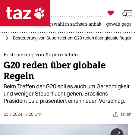

taz zahl ich
hitze
surfen
landtagswahl in sachsen-anhalt
gewalt gegen

taz zahl ich
ie
Besteuerung von Superreichen: G20 reden über globale Regeln
taz zahl ich
themen
Besteuerung von Superreichen
G20 reden über globale
politik
Regeln
öko
Beim Treffen der G20 soll es auch um Gerechtigkeit
und weniger Steuerflucht gehen. Brasiliens
gesellschaft
Präsident Lula präsentiert einen neuen Vorschlag.
kultur
23.7.2024
7:20 Uhr
teilen
sport