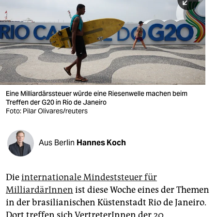
berlin
nord
wahrheit
verlag
verlag
Eine Milliardärssteuer würde eine Riesenwelle machen beim
Treffen der G20 in Rio de Janeiro
veranstaltungen
Foto: Pilar Olivares/reuters
shop
fragen & hilfe
Aus Berlin
Hannes Koch
unterstützen
Die
internationale Mindeststeuer für
abo
MilliardärInnen
ist diese Woche eines der Themen
genossenschaft
in der brasilianischen Küstenstadt Rio de Janeiro.
Dort treffen sich VertreterInnen der 20