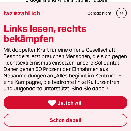
Erdogans und Wilders... spielt Fußball
überhaupt noch eine Rolle? Oder erstickt er in
taz
zahl ich
ekliger brauner Soße?
Gerade nicht

Links lesen, rechts
bekämpfen
rero
R
06.07.2024
,
20:00 Uhr
Mit doppelter Kraft für eine offene Gesellschaft!
@amigo:
Besonders jetzt brauchen Menschen, die sich gegen
Sehen Sie, dit is' Berlin.
Rechtsextremismus einsetzen, unsere Solidarität.
Die AfD spielt im Berliner
Daher gehen 50 Prozent der Einnahmen aus
Abgeordnetenhaus nur eine sehr
Neuanmeldungen an „Alles beginnt im Zentrum“ –
untergeordnete Rolle.
eine Kampagne, die bedrohte linke Kulturzentren
Die Braunen mit Bedeutung sind hier
und Jugendorte unterstützt. Sind Sie dabei?
international.

Ja, ich will
narkosedingsbums
N
Schon dabei!
06.07.2024
,
15:20 Uhr
@josef 123