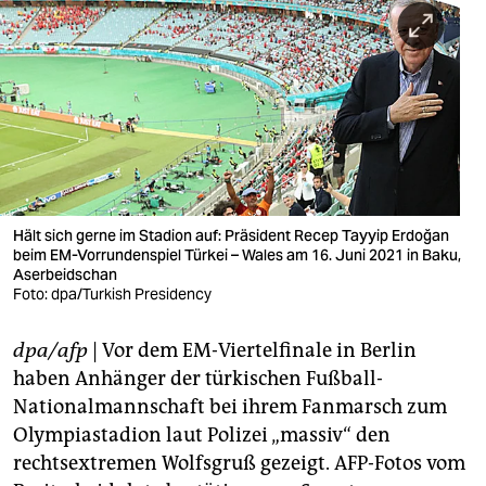
berlin
nord
wahrheit
verlag
verlag
veranstaltungen
Hält sich gerne im Stadion auf: Präsident Recep Tayyip Erdoğan
beim EM-Vorrundenspiel Türkei – Wales am 16. Juni 2021 in Baku,
shop
Aserbeidschan
Foto: dpa/Turkish Presidency
fragen & hilfe
dpa/afp
| Vor dem EM-Viertelfinale in Berlin
unterstützen
haben Anhänger der türkischen Fußball-
abo
Nationalmannschaft bei ihrem Fanmarsch zum
Olympiastadion laut Polizei „massiv“ den
genossenschaft
rechtsextremen Wolfsgruß gezeigt. AFP-Fotos vom