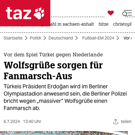

taz zahl ich
iran-krieg
landtagswahl in sachsen-anhalt
hitze
christophe

taz zahl ich
Startseite
Politik
Deutschland
Fußball-EM 2024
Vor d
taz zahl ich
themen
Vor dem Spiel Türkei gegen Niederlande
Wolfsgrüße sorgen für
politik
Fanmarsch-Aus
öko
Türkeis Präsident Erdoğan wird im Berliner
Olympiastadion anwesend sein, die Berliner Polizei
gesellschaft
bricht wegen „massiver“ Wolfsgrüße einen
Fanmarsch ab.
kultur
sport
6.7.2024
13:40 Uhr
teilen