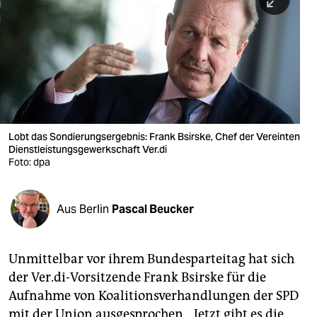
berlin
nord
wahrheit
verlag
verlag
Lobt das Sondierungsergebnis: Frank Bsirske, Chef der Vereinten
Dienstleistungsgewerkschaft Ver.di
veranstaltungen
Foto: dpa
shop
fragen & hilfe
Aus Berlin
Pascal Beucker
unterstützen
Unmittelbar vor ihrem Bundesparteitag hat sich
abo
der Ver.di-Vorsitzende Frank Bsirske für die
genossenschaft
Aufnahme von Koalitionsverhandlungen der SPD
mit der Union ausgesprochen. „Jetzt gibt es die