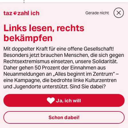
Rudolf Fissner
taz
zahl ich
Gerade nicht

20.01.2018
,
17:37 Uhr
Links lesen, rechts
@Rudolf Fissner:
1918 ;-)
bekämpfen
Mit doppelter Kraft für eine offene Gesellschaft!
Besonders jetzt brauchen Menschen, die sich gegen
83379 (Profil gelöscht)
8G
Rechtsextremismus einsetzen, unsere Solidarität.
20.01.2018
,
21:12 Uhr
Daher gehen 50 Prozent der Einnahmen aus
@Rudolf Fissner:
Neuanmeldungen an „Alles beginnt im Zentrum“ –
Tja das wollen die Leute nicht hören,
eine Kampagne, die bedrohte linke Kulturzentren
das die KPD damals keine Mehrheit
und Jugendorte unterstützt. Sind Sie dabei?
hatte. Hat die SPD in die unheilige
ehe mit den Monarchischem Militär

Ja, ich will
getrieben und sie außenpolitisch
geschwächt.
Oder wie KPD und NSDAP zusammen
Schon dabei!
die Polizei angegriffen haben? Nur
wer Kompromisse schließt ist ein