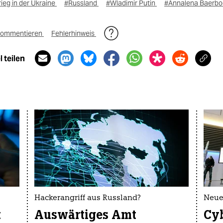
ieg in der Ukraine
#Russland
#Wladimir Putin
#Annalena Baerbo
ommentieren
Fehlerhinweis
 teilen
Hackerangriff aus Russland?
Neue
t
Auswärtiges Amt
Cy