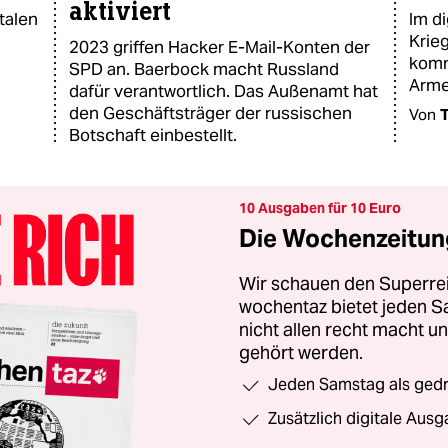
aktiviert
talen
Im di
Krie
2023 griffen Hacker E-Mail-Konten der
komm
SPD an. Baerbock macht Russland
Arme
dafür verantwortlich. Das Außenamt hat
den Geschäftsträger der russischen
Von
T
Botschaft einbestellt.
10 Ausgaben für 10 Euro
Die Wochenzeitung
Wir schauen den Superrei
wochentaz bietet jeden S
nicht allen recht macht 
gehört werden.
Jeden Samstag als gedru
Zusätzlich digitale Ausg