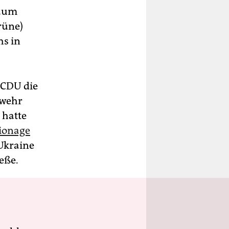
raum
rüne)
hs in
 CDU die
bwehr
 hatte
ionage
 Ukraine
eße.