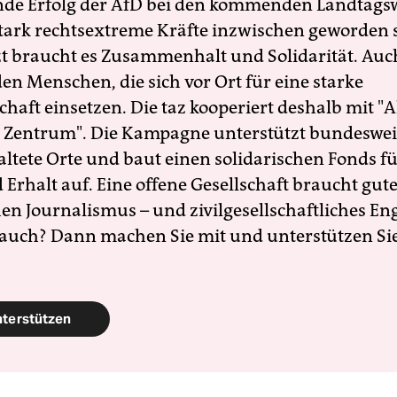
nde Erfolg der AfD bei den kommenden Landtags
 stark rechtsextreme Kräfte inzwischen geworden 
zt braucht es Zusammenhalt und Solidarität. Auc
en Menschen, die sich vor Ort für eine starke
schaft einsetzen. Die taz kooperiert deshalb mit "A
 Zentrum". Die Kampagne unterstützt bundesweit
altete Orte und baut einen solidarischen Fonds f
Erhalt auf. Eine offene Gesellschaft braucht gute
en Journalismus – und zivilgesellschaftliches E
 auch? Dann machen Sie mit und unterstützen Si
nterstützen