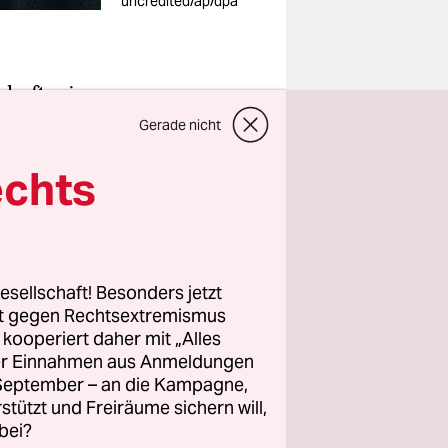
uncredited/ap/dpa
hafter in
Gerade nicht
Sprecherin
echts
h von
ernst als
esellschaft! Besonders jetzt
rt gegen Rechtsextremismus
z kooperiert daher mit „Alles
ller Einnahmen aus Anmeldungen
. September – an die Kampagne,
rstützt und Freiräume sichern will,
bei?