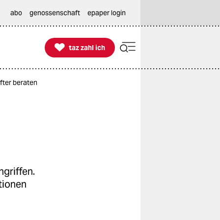
abo
genossenschaft
epaper login

taz zahl ich
taz zahl ich
after beraten
griffen.
tionen