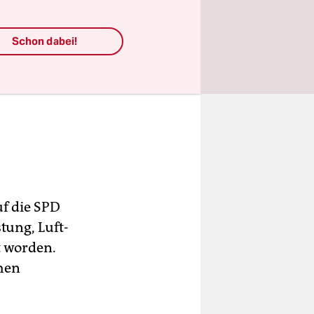
Schon dabei!
f die SPD
tung, Luft-
t worden.
chen