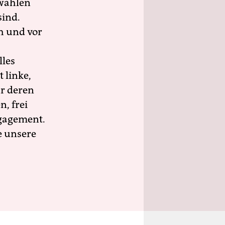
wahlen
sind.
h und vor
lles
 linke,
ür deren
n, frei
ngagement.
e unsere