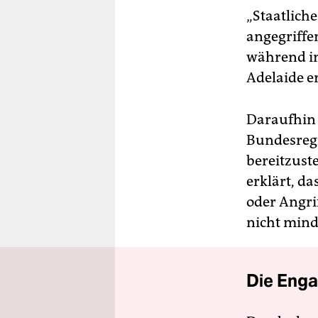
„Staatlich
angegriffe
während in
Adelaide er
Daraufhin 
Bundesregi
bereitzust
erklärt, d
oder Angri
nicht mind
Die Enga