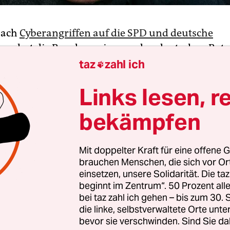
Nach
Cyberangriffen auf die SPD und deutsche
men
hat die Bundesregierung den deutschen Botsc
exander Graf Lambsdorff, für eine Woche zu
taz
zahl ich

onen nach Berlin zurückgerufen. Das teilte eine 
Links lesen, r
tigen Amtes am Montag in Berlin mit und sprac
ichen Verfahren“.
bekämpfen
 „Dieses Ereignis nimmt die Bundesregierung sehr 
Mit doppelter Kraft für eine offene G
gegen unsere freiheitliche Demokratie und auch
brauchen Menschen, die sich vor O
en, die sie tragen.“
einsetzen, unsere Solidarität. Die ta
beginnt im Zentrum“. 50 Prozent a
bei taz zahl ich gehen – bis zum 30
die linke, selbstverwaltete Orte unte
bevor sie verschwinden. Sind Sie da