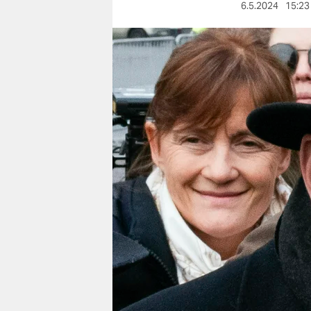
berlin
6.5.2024
15:23
nord
wahrheit
verlag
verlag
veranstaltungen
shop
fragen & hilfe
unterstützen
abo
genossenschaft