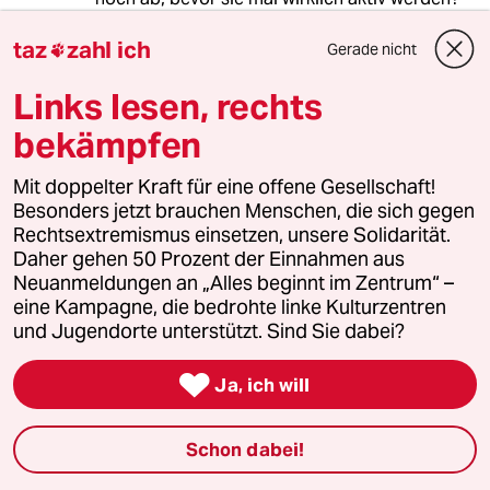
Ich habe immer wieder den Eindruck, dass
taz
zahl ich
doch alle hoffen, dass Putin schon wieder
Gerade nicht

aufhören wird.
Ich wage jetzt mal eine Prophezeiung: Putin
Links lesen, rechts
wird nicht aufhören, im Gegenteil, er wird
bekämpfen
immer weiter machen und er wird immer
brutaler und skrupelloser werden.
Mit doppelter Kraft für eine offene Gesellschaft!
Besonders jetzt brauchen Menschen, die sich gegen
Rechtsextremismus einsetzen, unsere Solidarität.
Daher gehen 50 Prozent der Einnahmen aus
B. Iotox
BI
Neuanmeldungen an „Alles beginnt im Zentrum“ –
04.05.2024
,
17:07 Uhr
eine Kampagne, die bedrohte linke Kulturzentren
@Gnutellabrot Merz:
und Jugendorte unterstützt. Sind Sie dabei?
Jetzt mal abgesehen davon, dass ein
paar gehackte Email-Accounts der

Ja, ich will
SPD m.E. kein Casus belli nach Artilel
5 sind, und ich die Sicherheit und die
simulierte Kompetenz mit der diese
Schon dabei!
Minister*innen jetzt auf die Russen
zeigen höchst amüsant finde...