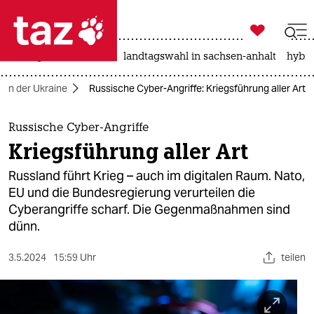

taz zahl ich
niedrigwasser
rente
landtagswahl in sachsen-anhalt
hybri

taz zahl ich
g in der Ukraine
Russische Cyber-Angriffe: Kriegsführung aller Art
taz zahl ich
themen
Russische Cyber-Angriffe
Kriegsführung aller Art
politik
Russland führt Krieg – auch im digitalen Raum. Nato,
öko
EU und die Bundesregierung verurteilen die
Cyberangriffe scharf. Die Gegenmaßnahmen sind
gesellschaft
dünn.
kultur
3.5.2024
15:59 Uhr
teilen
sport