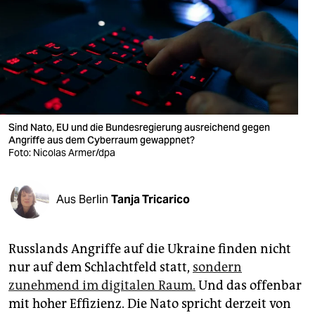
berlin
nord
wahrheit
verlag
verlag
Sind Nato, EU und die Bundesregierung ausreichend gegen
Angriffe aus dem Cyberraum gewappnet?
veranstaltungen
Foto: Nicolas Armer/dpa
shop
Aus Berlin
Tanja Tricarico
fragen & hilfe
unterstützen
Russlands Angriffe auf die Ukraine finden nicht
abo
nur auf dem Schlachtfeld statt,
sondern
zunehmend im digitalen Raum.
Und das offenbar
genossenschaft
mit hoher Effizienz. Die Nato spricht derzeit von