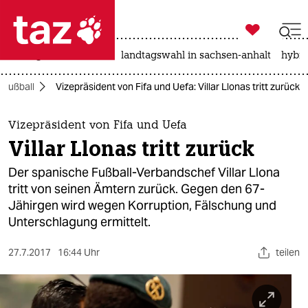

taz zahl ich
niedrigwasser
rente
landtagswahl in sachsen-anhalt
hybri

taz zahl ich
Fußball
Vizepräsident von Fifa und Uefa: Villar Llonas tritt zurück
taz zahl ich
themen
Vizepräsident von Fifa und Uefa
Villar Llonas tritt zurück
politik
Der spanische Fußball-Verbandschef Villar Llona
öko
tritt von seinen Ämtern zurück. Gegen den 67-
Jähirgen wird wegen Korruption, Fälschung und
gesellschaft
Unterschlagung ermittelt.
kultur
27.7.2017
16:44 Uhr
teilen
sport