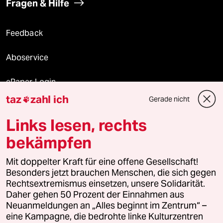
Fragen & Hilfe
Feedback
Aboservice
ePaper Login
taz
zahl ich
Gerade nicht

Downloads für Abonnierende
Links lesen, rechts
bekämpfen
© 2026 taz Verlags und Vertriebs GmbH
Mit doppelter Kraft für eine offene Gesellschaft!
Alle Rechte vorbehalten. Bei rechtlichen Fragen oder für Genehmigungen
wenden Sie sich bitte an
lizenzen@taz.de
Besonders jetzt brauchen Menschen, die sich gegen
Rechtsextremismus einsetzen, unsere Solidarität.
Daher gehen 50 Prozent der Einnahmen aus
Feedback
Redaktionsstatut
Kommune-Richtlinien
KI-
Neuanmeldungen an „Alles beginnt im Zentrum“ –
eine Kampagne, die bedrohte linke Kulturzentren