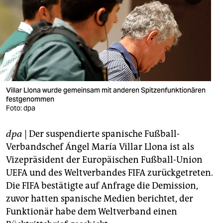
berlin
nord
wahrheit
verlag
verlag
Villar Llona wurde gemeinsam mit anderen Spitzenfunktionären
festgenommen
veranstaltungen
Foto: dpa
shop
dpa
| Der suspendierte spanische Fußball-
fragen & hilfe
Verbandschef Ángel María Villar Llona ist als
Vizepräsident der Europäischen Fußball-Union
unterstützen
UEFA und des Weltverbandes FIFA zurückgetreten.
Die FIFA bestätigte auf Anfrage die Demission,
abo
zuvor hatten spanische Medien berichtet, der
genossenschaft
Funktionär habe dem Weltverband einen