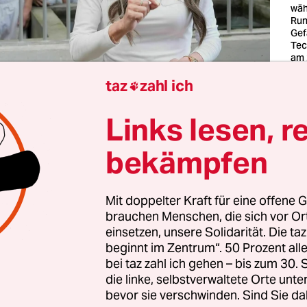
wäh
Run
Gef
Tec
am 
Fot
taz
zahl ich
Bra

Links lesen, r
hlossen steht sie da, figur­betontes weißes Obertei
fältig gestylte Haare, Rolex ums Hand­gelenk, ­har
bekämpfen
inhuman überfüllten ­Gefängniszellen. Hinter de
 gedrängte Männerkörper zu sehen, die Haare ge
Mit doppelter Kraft für eine offene G
owiert, viele mit ­nacktem Oberkörper, auf Betten
brauchen Menschen, die sich vor O
er gestapelt. Das Ende März ­veröffentlichte und
einsetzen, unsere Solidarität. Die ta
ierte Video von Kristi Noem, der Ministerin für In
beginnt im Zentrum“. 50 Prozent a
bei taz zahl ich gehen – bis zum 30
 der USA, trägt eine furchteinflößende ­Drohung a
die linke, selbstverwaltete Orte unte
„Geht jetzt, oder ihr landet hier.“
bevor sie verschwinden. Sind Sie da