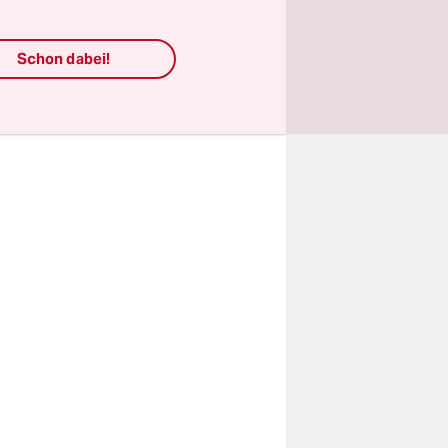
s man
Schon dabei!
ndie
es gingen