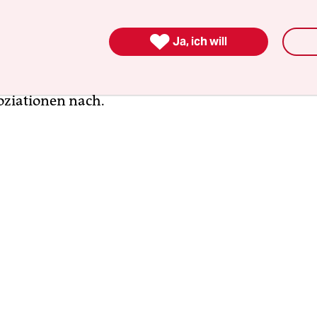
elt sie als Frau dabei auch mit ­erotischen Macht­

nen und ­Dominanzfantasien. Un­weigerlich mus
Ja, ich will
an die Konzentrationslager der NS‑Zeit oder ­Lyn
m Abu-Ghraib-Gefängnis denken – Dutzende Mem
oziationen nach.