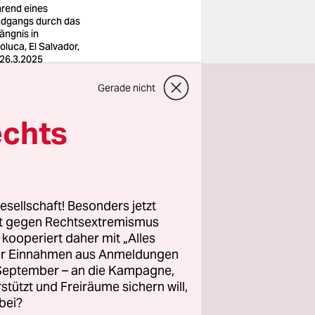
rend eines
dgangs durch das
ängnis in
oluca, El Salvador,
26.3.2025
o: Alex
ndon/AP/dpa
Gerade nicht
echts
l,
ter Blick –
n Gittern
schoren,
esellschaft! Besonders jetzt
 ­
rt gegen Rechtsextremismus
 seitdem
z kooperiert daher mit „Alles
nere ­
ller Einnahmen aus Anmeldungen
. September – an die Kampagne,
n ­
rstützt und Freiräume sichern will,
bei?