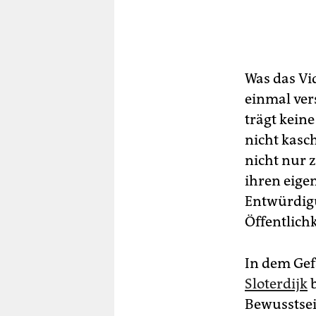
Was das Vid
einmal ver
trägt kein
nicht kasc
nicht nur z
ihren eige
Entwürdigu
Öffentlichk
In dem Gef
Sloterdijk
b
Bewusstsei