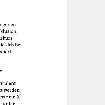
gangenen
klusion,
iskurs.
e sich bei
tiert.
“
virulent
zt werden.
erte ein X-
e unter