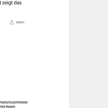
t zeigt das
teilen
-
matschutzminister
Kristi Noem