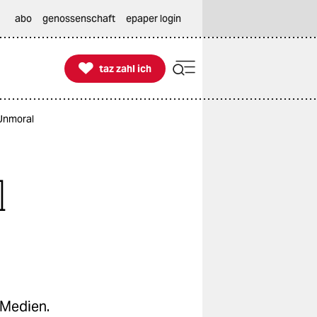
abo
genossenschaft
epaper login

taz zahl ich
taz zahl ich
 Unmoral
l
 Medien.