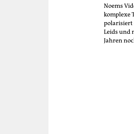
Noems Vide
komplexe T
polarisier
Leids und 
Jahren no