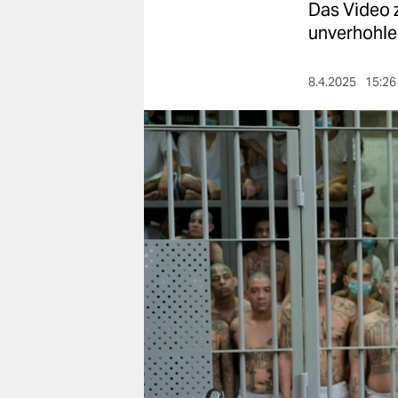
berlin
Das Video z
unverhohle
nord
wahrheit
8.4.2025
15:26
verlag
verlag
veranstaltungen
shop
fragen & hilfe
unterstützen
abo
genossenschaft