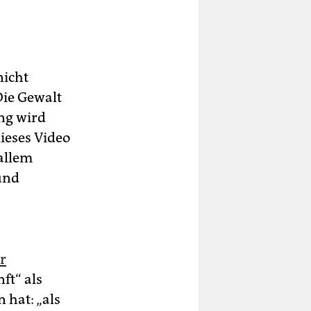
nicht
Die Gewalt
ng wird
ieses Video
 allem
und
r
ft“ als
 hat: „als