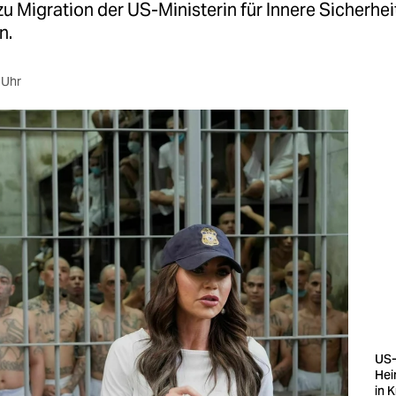
u Migration der US-Ministerin für Innere Sicherhei
n.
 Uhr
US
Hei
in 