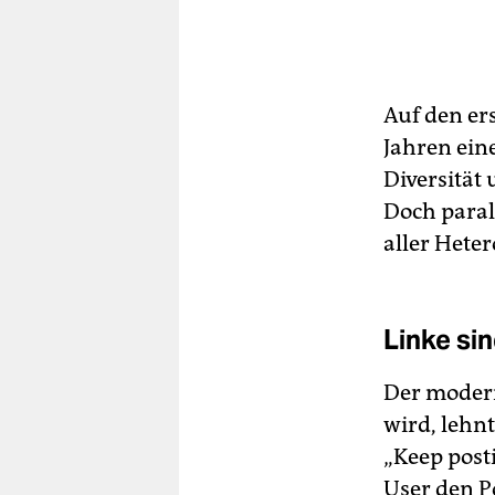
Auf den er
Jahren ein
Diversität
Doch paral
aller Hete
Linke si
Der modern
wird, lehn
„Keep posti
User den P