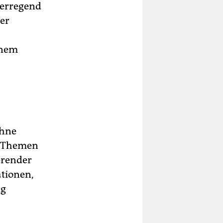
serregend
her
inem
ühne
r Themen
erender
ationen,
ng