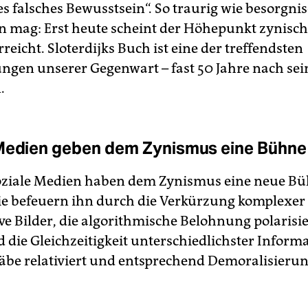
es falsches Bewusstsein“. So traurig wie besorgni
in mag: Erst heute scheint der Höhe­punkt zynisc
reicht. Sloterdijks Buch ist eine der treffendsten
ngen unserer Gegenwart – fast 50 Jahre nach se
.
Medien geben dem Zynismus eine Bühne
ziale Medien haben dem Zynismus eine neue B
ie befeuern ihn durch die Verkürzung komplexe
ive Bilder, die algorithmische Belohnung polarisi
d die Gleichzeitigkeit unterschiedlichster Inform
be relativiert und entsprechend Demoralisieru