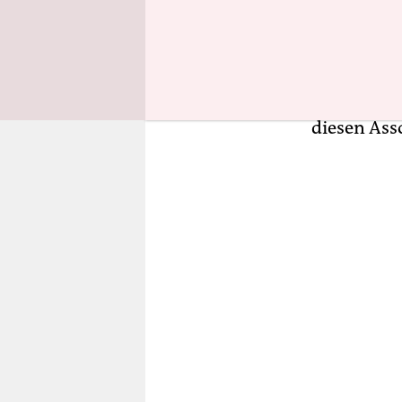
Bewusst spi
assoziatio
wahlweise 
England i
diesen Ass