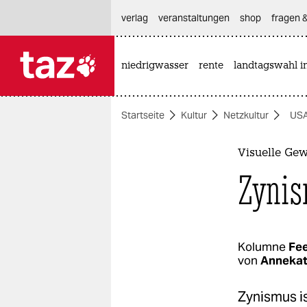
hautnavigation anspringen
hauptinhalt anspringen
footer anspringen
verlag
veranstaltungen
shop
fragen &
niedrigwasser
rente
landtagswahl i

taz zahl ich
taz zahl ich
Startseite
Kultur
Netzkultur
USA
themen
politik
Visuelle Gew
Zynis
öko
gesellschaft
kultur
Kolumne
Fee
von
Annekat
sport
Zynismus is