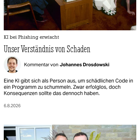
berlin
nord
wahrheit
KI bei Phishing erwischt
verlag
Unser Verständnis von Schaden
verlag
Kommentar von
Johannes Drosdowski
veranstaltungen
shop
Eine KI gibt sich als Person aus, um schädlichen Code in
ein Programm zu schummeln. Zwar erfolglos, doch
fragen & hilfe
Konsequenzen sollte das dennoch haben.
unterstützen
6.8.2026
abo
genossenschaft