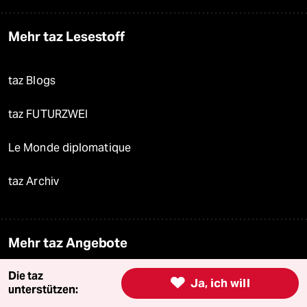
Mehr taz Lesestoff
taz Blogs
taz FUTURZWEI
Le Monde diplomatique
taz Archiv
Mehr taz Angebote
Die taz

Ja, ich will
Reisen
unterstützen: