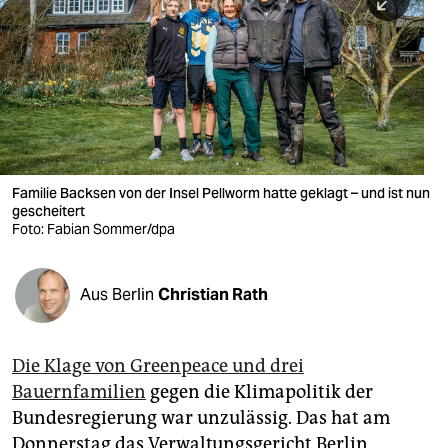
berlin
nord
wahrheit
verlag
verlag
Familie Backsen von der Insel Pellworm hatte geklagt – und ist nun
gescheitert
veranstaltungen
Foto: Fabian Sommer/dpa
shop
fragen & hilfe
Aus Berlin
Christian Rath
unterstützen
Die Klage von Greenpeace und drei
abo
Bauernfamilien
gegen die Klimapolitik der
genossenschaft
Bundesregierung war unzulässig. Das hat am
Donnerstag das Verwaltungsgericht Berlin