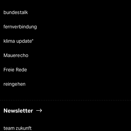
bundestalk
fernverbindung
klima update°
Mauerecho
Freie Rede
reingehen
Newsletter
team zukunft