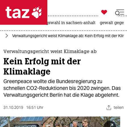

taz zahl ich
hitze
surfen
landtagswahl in sachsen-anhalt
gewalt gegen

taz zahl ich
el
Verwaltungsgericht weist Klimaklage ab: Kein Erfolg mit der Kli
taz zahl ich
themen
Verwaltungsgericht weist Klimaklage ab
Kein Erfolg mit der
politik
Klimaklage
öko
Greenpeace wollte die Bundesregierung zu
schnellen CO2-Reduktionen bis 2020 zwingen. Das
gesellschaft
Verwaltungsgericht Berlin hat die Klage abgelehnt.
kultur
31.10.2019
16:51 Uhr
teilen
sport