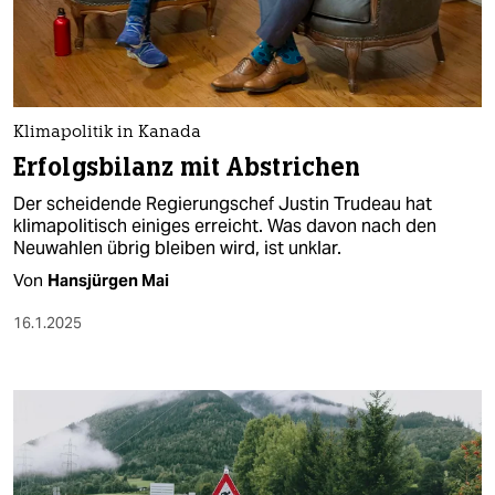
berlin
nord
wahrheit
Klimapolitik in Kanada
verlag
Erfolgsbilanz mit Abstrichen
verlag
Der scheidende Regierungschef Justin Trudeau hat
klimapolitisch einiges erreicht. Was davon nach den
veranstaltungen
Neuwahlen übrig bleiben wird, ist unklar.
shop
Von
Hansjürgen Mai
fragen & hilfe
16.1.2025
unterstützen
abo
genossenschaft