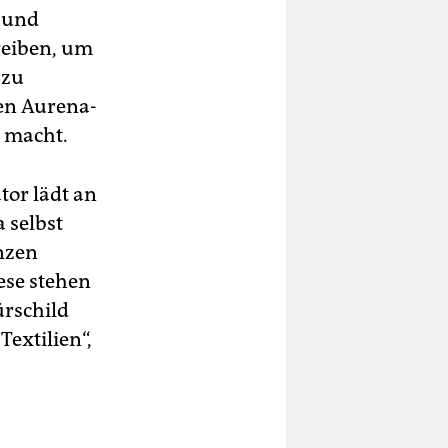
- und
treiben, um
 zu
hen Aurena-
n macht.
tor lädt an
a selbst
nzen
ese stehen
ürschild
Textilien“,