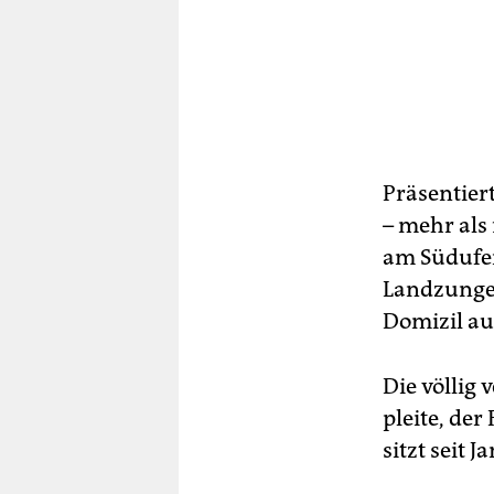
Präsentier
– mehr als
am Südufer 
Landzunge 
Domizil au
Die völlig
pleite, de
sitzt seit 