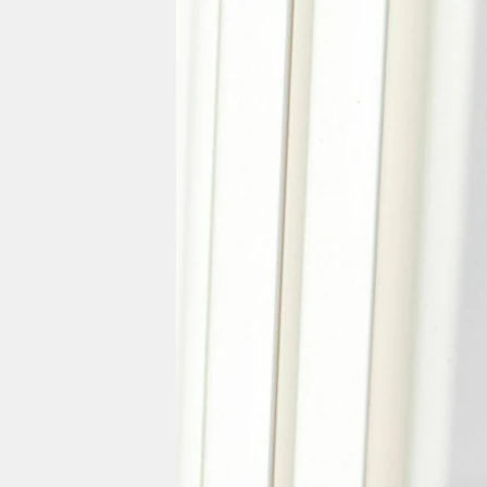
berlin
nord
wahrheit
verlag
verlag
veranstaltungen
shop
fragen & hilfe
unterstützen
abo
genossenschaft