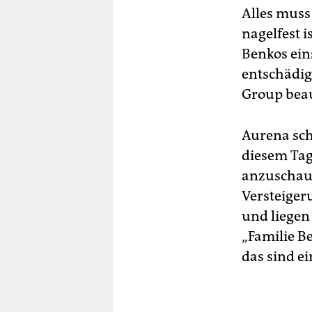
Alles muss
nagelfest i
Benkos ein
entschädig
Group beau
Aurena scha
diesem Tag 
anzuschaue
Versteigeru
und liegen
„Familie Be
das sind e