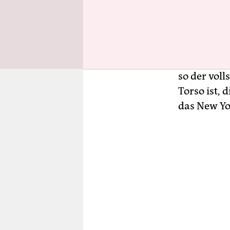
Statt Badst
Projekte b
Immobilien
Gelobte an
so der voll
Torso ist,
das New Yo