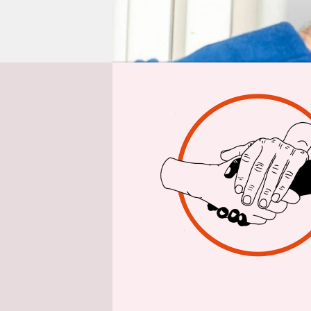
epaper login
Aus 
Inhaltsverz
taz
| An ein
ablesen, w
hatte. „Si
Benkos
un