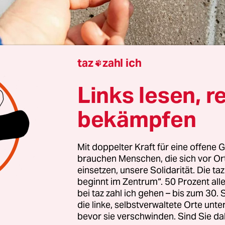
taz
zahl ich

Sirmione
Patrick Guyton
Links lesen, r
bekämpfen
eichnis
Mit doppelter Kraft für eine offene G
brauchen Menschen, die sich vor O
em für ihn selbst geschaffenen Brettspiel lässt si
einsetzen, unsere Solidarität. Die ta
beginnt im Zentrum“. 50 Prozent a
elches Bild der Mega-Pleitier
René Benko
von sich 
bei taz zahl ich gehen – bis zum 30
gna-Monopoly“ steht groß auf dem Quadrat, bena
die linke, selbstverwaltete Orte unte
tergegangener Signa-Unternehmensgruppe
.
bevor sie verschwinden. Sind Sie da