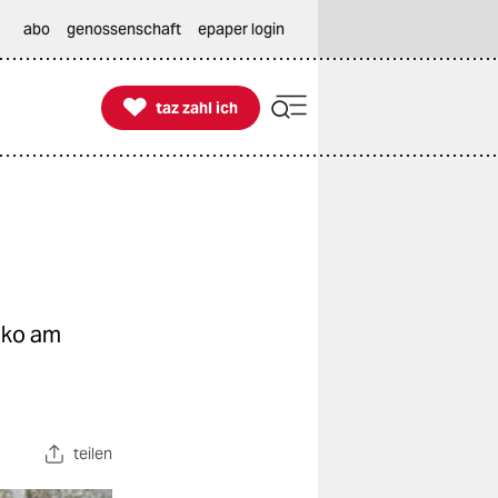
abo
genossenschaft
epaper login

taz zahl ich
taz zahl ich
nko am
teilen