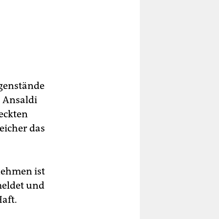
egenstände
a Ansaldi
reckten
eicher das
nehmen ist
meldet und
aft.