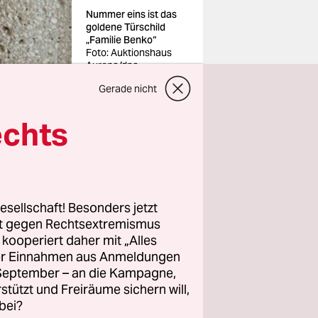
Nummer eins ist das
goldene Türschild
„Familie Benko“
Foto: Auktionshaus
Aurena/dpa
Gerade nicht
echts
esellschaft! Besonders jetzt
rt gegen Rechtsextremismus
ch gut
z kooperiert daher mit „Alles
ller Einnahmen aus Anmeldungen
selbst
. September – an die Kampagne,
nnt nach
rstützt und Freiräume sichern will,
bei?