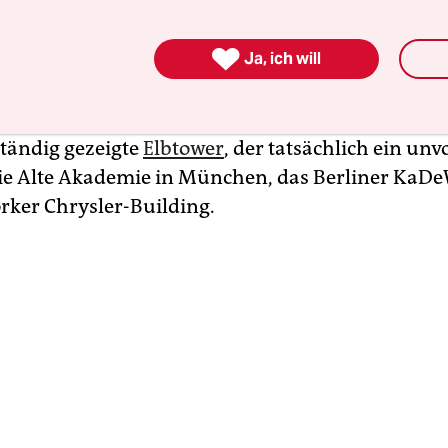
raße oder Schlossallee sind aber auf den Feldern 

Ja, ich will
enannt und abgebildet, die der einstige
entwickler und in höchsten Tönen als „Wunder
 die Wand gefahren hat – oder die verkauft werd
ständig gezeigte
Elbtower
, der tatsächlich ein unv
 die Alte Akademie in München, das Berliner KaD
rker Chrysler-Building.