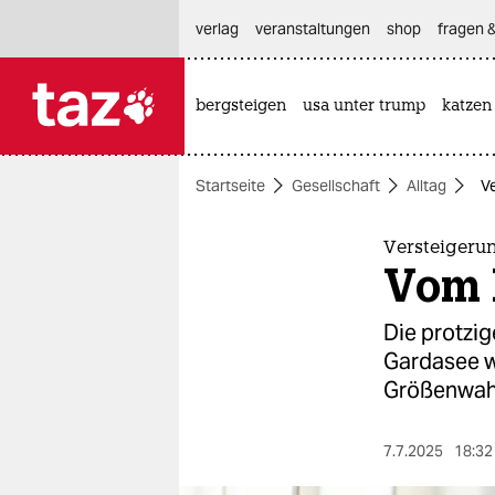
hautnavigation anspringen
hauptinhalt anspringen
footer anspringen
verlag
veranstaltungen
shop
fragen &
bergsteigen
usa unter trump
katzen

taz zahl ich
taz zahl ich
Startseite
Gesellschaft
Alltag
V
themen
politik
Versteigeru
Vom 
öko
Die protzi
gesellschaft
Gardasee w
Größenwah
kultur
sport
7.7.2025
18:32