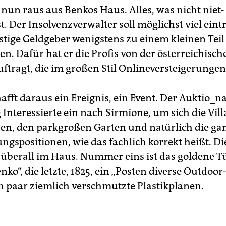
 nun raus aus Benkos Haus. Alles, was nicht niet
st. Der Insolvenz­verwalter soll möglichst viel ein
stige Geldgeber wenigstens zu einem kleinen Teil
en. Dafür hat er die Profis von der österreichisc
ftragt, die im großen Stil Onlineversteigerunge
fft daraus ein Ereignis, ein Event. Der Auktio_na
Interessierte ein nach Sirmio­ne, um sich die Vill
n, den parkgroßen Garten und natürlich die ga
ngspositionen, wie das fachlich korrekt heißt. Di
 überall im Haus. Nummer eins ist das goldene T
nko“, die letzte, 1825, ein „Posten diverse Outdoor-
in paar ziemlich verschmutzte Plastikplanen.