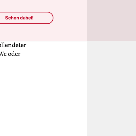
viele jener
Schon dabei!
wuzzi“
en mussten:
ollendeter
eWe oder