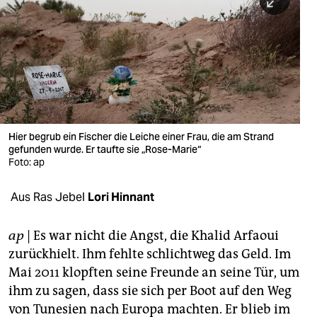
berlin
nord
wahrheit
verlag
verlag
Hier begrub ein Fischer die Leiche einer Frau, die am Strand
gefunden wurde. Er taufte sie „Rose-Marie“
veranstaltungen
Foto: ap
shop
Aus Ras Jebel
Lori Hinnant
fragen & hilfe
unterstützen
ap
| Es war nicht die Angst, die Khalid Arfaoui
zurückhielt. Ihm fehlte schlichtweg das Geld. Im
abo
Mai 2011 klopften seine Freunde an seine Tür, um
ihm zu sagen, dass sie sich per Boot auf den Weg
genossenschaft
von Tunesien nach Europa machten. Er blieb im