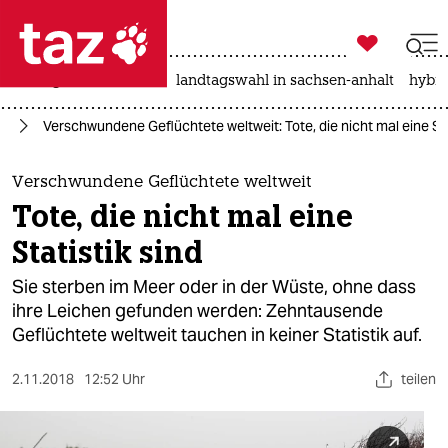

taz zahl ich
niedrigwasser
rente
landtagswahl in sachsen-anhalt
hybri

taz zahl ich
ht
Verschwundene Geflüchtete weltweit: Tote, die nicht mal eine Sta
taz zahl ich
themen
Verschwundene Geflüchtete weltweit
Tote, die nicht mal eine
politik
Statistik sind
öko
Sie sterben im Meer oder in der Wüste, ohne dass
ihre Leichen gefunden werden: Zehntausende
gesellschaft
Geflüchtete weltweit tauchen in keiner Statistik auf.
kultur
2.11.2018
12:52 Uhr
teilen
sport