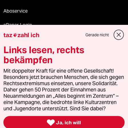
Aboservice
ePaper Login
taz
zahl ich
Gerade nicht

Downloads für Abonnierende
Links lesen, rechts
bekämpfen
© 2026 taz Verlags und Vertriebs GmbH
Alle Rechte vorbehalten. Bei rechtlichen Fragen oder für Genehmigungen
Mit doppelter Kraft für eine offene Gesellschaft!
wenden Sie sich bitte an
lizenzen@taz.de
Besonders jetzt brauchen Menschen, die sich gegen
Rechtsextremismus einsetzen, unsere Solidarität.
Daher gehen 50 Prozent der Einnahmen aus
Feedback
Redaktionsstatut
Kommune-Richtlinien
KI-
Neuanmeldungen an „Alles beginnt im Zentrum“ –
eine Kampagne, die bedrohte linke Kulturzentren
Leitlinie
Informant
Datenschutz
Impressum
AGB
und Jugendorte unterstützt. Sind Sie dabei?
Seitenwende
Einwilligungen widerrufen (Ads)

Ja, ich will