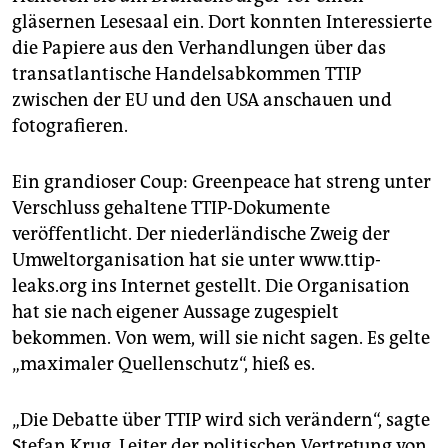
epaper login
gläsernen Lesesaal ein. Dort konnten Interessierte
die Papiere aus den Verhandlungen über das
transatlantische Handelsabkommen TTIP
zwischen der EU und den USA anschauen und
fotografieren.
Ein grandioser Coup: Greenpeace hat streng unter
Verschluss gehaltene TTIP-Dokumente
veröffentlicht. Der niederländische Zweig der
Umweltorganisation hat sie unter www.ttip-
leaks.org ins Internet gestellt. Die Organisation
hat sie nach eigener Aussage zugespielt
bekommen. Von wem, will sie nicht sagen. Es gelte
„maximaler Quellenschutz“, hieß es.
„Die Debatte über TTIP wird sich verändern“, sagte
Stefan Krug, Leiter der politischen Vertretung von