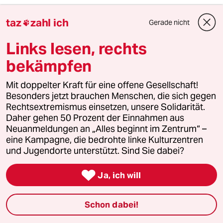
4
Bundeszentrale gegen Kinderfiguren
taz
zahl ich
Gerade nicht

Benjamin, du lieber Anarchist
Links lesen, rechts
bekämpfen
5
Streit um Rente mit 63
Mit doppelter Kraft für eine offene Gesellschaft!
Passgenauer Populismus
Besonders jetzt brauchen Menschen, die sich gegen
Rechtsextremismus einsetzen, unsere Solidarität.
Daher gehen 50 Prozent der Einnahmen aus
6
Rechenzentren im All
Neuanmeldungen an „Alles beginnt im Zentrum“ –
eine Kampagne, die bedrohte linke Kulturzentren
„Wir müssen Wagnisse eingehen“
und Jugendorte unterstützt. Sind Sie dabei?

Ja, ich will
taz

Schon dabei!
Folgen Sie uns