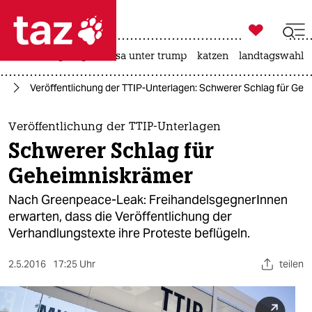

taz zahl ich
hitze
bergsteigen
usa unter trump
katzen
landtagswahl i

taz zahl ich
IP
Veröffentlichung der TTIP-Unterlagen: Schwerer Schlag für Ge
taz zahl ich
themen
Veröffentlichung der TTIP-Unterlagen
Schwerer Schlag für
politik
Geheimniskrämer
öko
Nach Greenpeace-Leak: FreihandelsgegnerInnen
erwarten, dass die Veröffentlichung der
gesellschaft
Verhandlungstexte ihre Proteste beflügeln.
kultur
2.5.2016
17:25 Uhr
teilen
sport