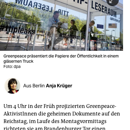
berlin
nord
wahrheit
verlag
verlag
Greenpeace präsentiert die Papiere der Öffentlichkeit in einem
gläsernen Truck
veranstaltungen
Foto: dpa
shop
fragen & hilfe
Aus Berlin
Anja Krüger
unterstützen
Um 4 Uhr in der Früh projizierten Greenpeace-
abo
AktivistInnen die geheimen Dokumente auf den
genossenschaft
Reichstag, im Laufe des Montagvormittags
richteten sie am Brandenburger Tor einen