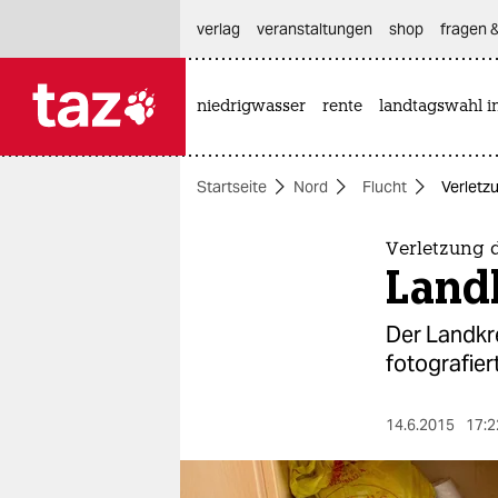
hautnavigation anspringen
hauptinhalt anspringen
footer anspringen
verlag
veranstaltungen
shop
fragen &
niedrigwasser
rente
landtagswahl i

taz zahl ich
taz zahl ich
Startseite
Nord
Flucht
Verletz
themen
politik
Verletzung 
Land
öko
Der Landkr
gesellschaft
fotografie
kultur
14.6.2015
17:2
sport