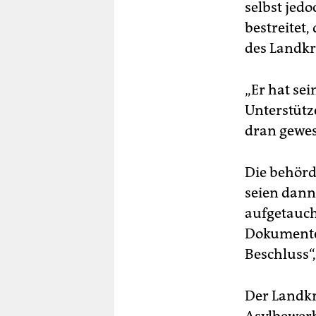
selbst jedo
bestreitet,
des Landkr
„Er hat se
Unterstütz
dran gewes
Die behörd
seien dann
aufgetauch
Dokumente 
Beschluss“,
Der Landkr