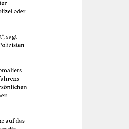
ier
lizei oder
“, sagt
olizisten
Somaliers
fahrens
rsönlichen
hen
me auf das