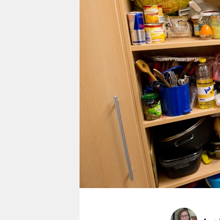
berlin
nord
wahrheit
verlag
verlag
veranstaltungen
shop
fragen & hilfe
unterstützen
abo
genossenschaft