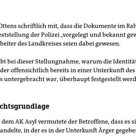
ch die Personalien
von Gästen sollen die Mitarbeiter kontroll
ben.
zialdezernent Friedhelm Ottens
bestätigte im April, dass se
arbeiter Zweitschlüssel haben, bestritt aber, dass sie
 Ottens schriftlich mit, dass die Dokumente im R
sönliche Gegenstände der Flüchtlinge durchsuchten.
feststellung der Polizei „vorgelegt und bekannt g
tritten ist jedoch
bereits das Betreten der Räume - denn di
rbeiter des Landkreises seien dabei gewesen.
erletzlichkeit der Wohnung gilt auch für Flüchtlinge.
ibt bei dieser Stellungnahme, warum die Identitä
der offensichtlich bereits in einer Unterkunft des
s untergebracht war, überhaupt festgestellt wer
chtsgrundlage
dem AK Asyl vermutete der Betroffene, dass es s
andelte, in der es in der Unterkunft Ärger gegebe