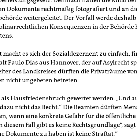
erleistungsgesetz. Demnach hätten die Mitarbeit
hen Dokumente rechtmäßig fotografiert und an di
ehörde weitergeleitet. Der Vorfall werde deshal
iplinarrechtlichen Konsequenzen in der Behörde
tens.
 macht es sich der Sozialdezernent zu einfach, fi
lt Paulo Dias aus Hannover, der auf Asylrecht spe
beiter des Landkreises dürften die Privaträume vo
en nicht ungebeten betreten.
 als Hausfriedensbruch gewertet werden. „Und a
t dazu nicht das Recht.“ Die Beamten dürften Me
en, wenn eine konkrete Gefahr für die öffentliche
In diesem Fall gibt es keine Rechtsgrundlage“, sagt
he Dokumente zu haben ist keine Straftat.“