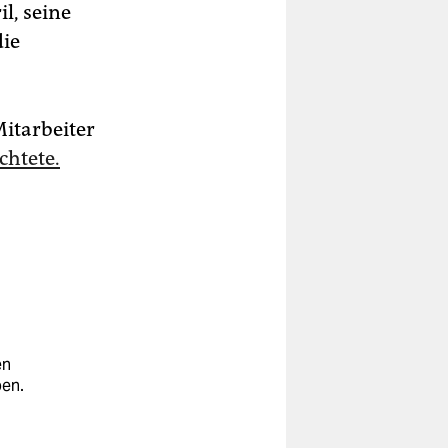
l, seine
die
itarbeiter
chtete.
en
ben.