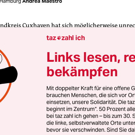
 Hamburg
Andrea Maestro
andkreis Cuxhaven hat sich möglicherweise unr
he Dokumente eines Asylbewerber beschafft und a
taz
zahl ich

 Ausländerbehörde weitergeleitet. Die Papiere erl
e die Abschiebung des Somaliers in sein vermute
Links lesen, r
meland Italien. Der Flüchtling bestreitet gegen
bekämpfen
eitskreis (AK) Asyl, dass er die Papiere herausge
in einem kleinen Koffer in seinem Zimmer gewesen
Mit doppelter Kraft für eine offene G
brauchen Menschen, die sich vor O
rief der Ausländerbehörde an das Bundesamt fü
einsetzen, unsere Solidarität. Die ta
2013, der der taz vorliegt, schreiben die Beamten
beginnt im Zentrum“. 50 Prozent a
hen Dokumente „im Zusammenhang mit einer Kont
bei taz zahl ich gehen – bis zum 30
unft des Ausländers“ gesichtet worden seien. Die
die linke, selbstverwaltete Orte unte
bevor sie verschwinden. Sind Sie da
ehörde selbst führt solche Kontrollen jedoch nic