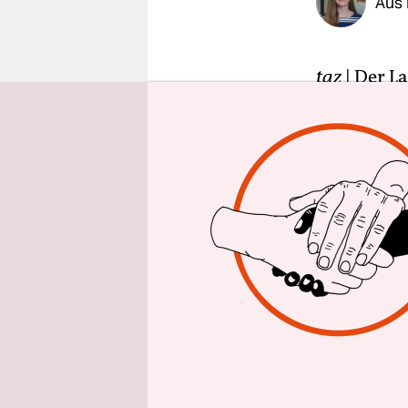
Aus
epaper login
taz
| Der L
italienisc
städtische
der Behörd
Erstaufnah
lokalen Arb
Sie seien 
In einem B
von August 
italienisc
der Unterk
Ausländerb