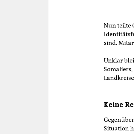
Au
ha
So
Mit
Nun teilte
per
Identitäts
Ums
sind. Mita
Unv
Unklar ble
Somaliers, 
Landkreise
Keine Re
Gegenüber 
Situation h