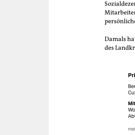
Sozialdeze
Mitarbeite
persönlic
Damals hat
des Landkr
Pr
Ber
Cux
Mi
Wo
Abw
meh