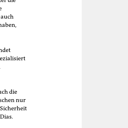
er die
e
b auch
 haben,
ndet
zialisiert
n
uch die
nschen nur
 Sicherheit
 Dias.