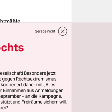
echtmäßig
n die
Gerade nicht
eichtern
tes
echts
über dem
geben hat.
.
esellschaft! Besonders jetzt
rt gegen Rechtsextremismus
r Migration
z kooperiert daher mit „Alles
, dass die
ller Einnahmen aus Anmeldungen
rolle in
. September – an die Kampagne,
rstützt und Freiräume sichern will,
bei?
ht durch.