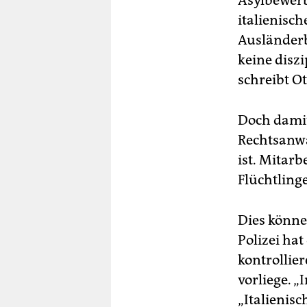
Asylbewerb
italienisc
Ausländerb
keine disz
schreibt Ot
Doch damit
Rechtsanwa
ist. Mitar
Flüchtling
Dies könne
Polizei ha
kontrollier
vorliege. „
„Italienisc