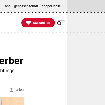
abo
genossenschaft
epaper login

taz zahl ich
taz zahl ich
erber
htlings
teilen