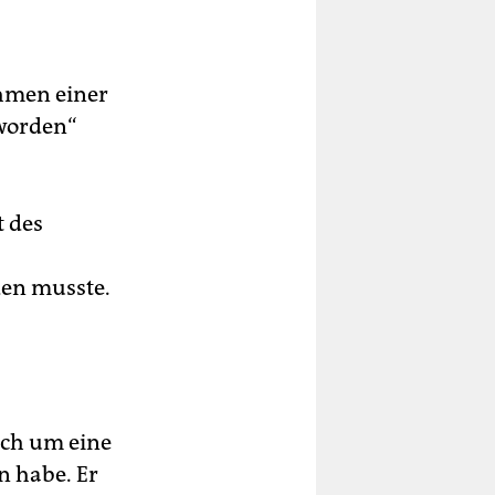
iert
ine
ahmen einer
eworden“
e
t des
den musste.
ich um eine
n habe. Er