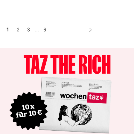
1
2
3
…
6