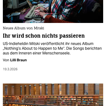
berlin
nord
wahrheit
Neues Album von Mitski
verlag
Ihr wird schon nichts passieren
verlag
US-Indieheldin Mitski veröffentlicht ihr neues Album
„Nothing’s About to Happen to Me“. Die Songs berichten
veranstaltungen
aus dem Inneren einer Menschenseele.
shop
Von
Lilli Braun
fragen & hilfe
19.3.2026
unterstützen
abo
genossenschaft