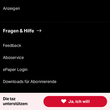
Anzeigen
Fragen & Hilfe
Feedback
Aboservice
ePaper Login
Downloads für Abonnierende
Die taz

Ja, ich will
unterstützen:
© 2026 taz Verlags und Vertriebs GmbH
Alle Rechte vorbehalten. Bei rechtlichen Fragen oder für Genehmigungen