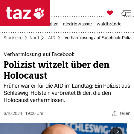

taz zahl ich
krieg in der ukraine
hitze
niedrigwasser
waldbrände

taz zahl ich
Startseite
Nord
AfD
Verharmlosung auf Facebook: Polizis
taz zahl ich
themen
Verharmlosung auf Facebook
Polizist witzelt über den
politik
Holocaust
öko
Früher war er für die AfD im Landtag: Ein Polizist aus
Schleswig-Holstein verbreitet Bilder, die den
gesellschaft
Holocaust verharmlosen.
kultur
6.10.2024
19:00 Uhr
teilen
sport