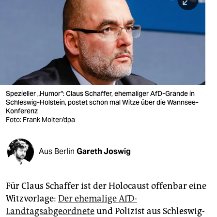
berlin
nord
wahrheit
verlag
verlag
Spezieller „Humor“: Claus Schaffer, ehemaliger AfD-Grande in
Schleswig-Holstein, postet schon mal Witze über die Wannsee-
veranstaltungen
Konferenz
Foto: Frank Molter/dpa
shop
fragen & hilfe
Aus Berlin
Gareth Joswig
unterstützen
abo
Für Claus Schaffer ist der Holocaust offenbar eine
Witzvorlage:
Der ehemalige AfD-
genossenschaft
Landtagsabgeordnete
und Polizist aus Schleswig-