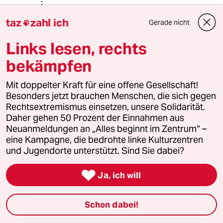
@Minelle:
taz
zahl ich
Deshalb braucht es mehr Linke bei
Gerade nicht

der Polizei.
Strukturen ändern sich nicht, wenn es
Links lesen, rechts
niemand tut.
bekämpfen
Nur Jammern über die Schlechtigkeit
wird nicht helfen.
Mit doppelter Kraft für eine offene Gesellschaft!
Besonders jetzt brauchen Menschen, die sich gegen
Rechtsextremismus einsetzen, unsere Solidarität.
Lowandorder
Daher gehen 50 Prozent der Einnahmen aus
08.10.2024
,
08:27 Uhr
Neuanmeldungen an „Alles beginnt im Zentrum“ –
eine Kampagne, die bedrohte linke Kulturzentren
@rero:
und Jugendorte unterstützt. Sind Sie dabei?
Klar. But - wußte schon Volkers 👄
“Hannemann - geh du voran!

Ja, ich will
Du hast du hast die großen Stiefel
an!“
Schon dabei!
Sie & Gernot Knödler - Seit an Seit -