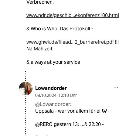
Verbrechen.
www.ndr.de/geschic...ekonferenz100.html
& Who is Who! Das Protokoll -
www.ghwk.de/filead...2_barrierefrei.pdf
!!!
Na Mahlzeit
& always at your servíce
Lowandorder
08.10.2024
,
12:10 Uhr
@Lowandorder:
Uppsala - war vor allem für el 🤡 -
@RERO gestern 13: …& 22:20 -