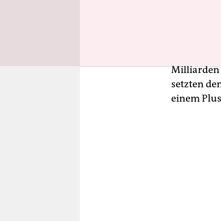
Markus May
Einigung im
Milliarden
Zechmann v
Milliarden
setzten de
einem Plus 