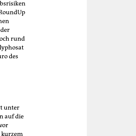
ebsrisiken
e RoundUp
ohen
 der
noch rund
Glyphosat
uro des
st unter
n auf die
vor
r kurzem