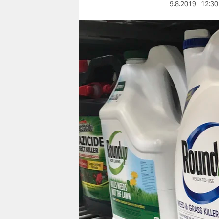
berlin
9.8.2019
12:30
nord
wahrheit
verlag
verlag
veranstaltungen
shop
fragen & hilfe
unterstützen
abo
genossenschaft