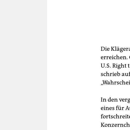
Die Kläger
erreichen.
U.S. Right
schrieb au
„Wahrschei
In den ver
eines für 
fortschrei
Konzernch