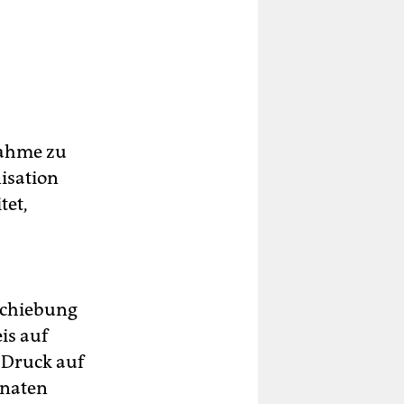
nahme zu
isation
tet,
schiebung
is auf
 Druck auf
onaten