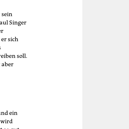
 sein
aul Singer
er
er sich
s
eiben soll.
t aber
und ein
 wird