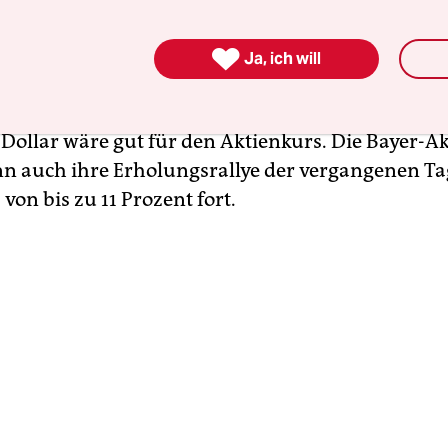
er von der Baader Bank etwa ging davon aus, da
 Bereich um die 15 bis 20 Milliarden Euro (16,7 bi

Ja, ich will
 Dollar) positiv für den Aktienkurs wäre. Analyst
on Bernstein Research sagte am Freitag, alles u
 Dollar wäre gut für den Aktienkurs. Die Bayer-A
nn auch ihre Erholungsrallye der vergangenen Ta
von bis zu 11 Prozent fort.