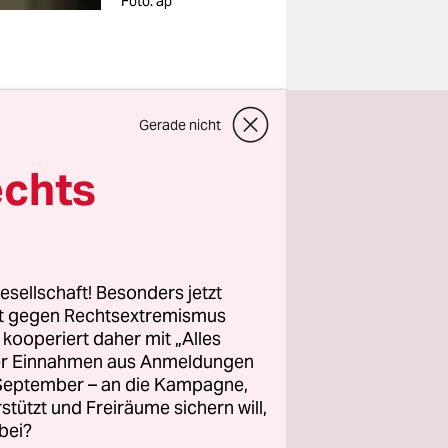
Foto: ap
ungen durch
Gerade nicht
n mehr als
echts
gesamt 8
entur
lungen
vorgelegt,
esellschaft! Besonders jetzt
berg mit.
rt gegen Rechtsextremismus
-Bericht
z kooperiert daher mit „Alles
ller Einnahmen aus Anmeldungen
. September – an die Kampagne,
rstützt und Freiräume sichern will,
ls die
bei?
 hatten.