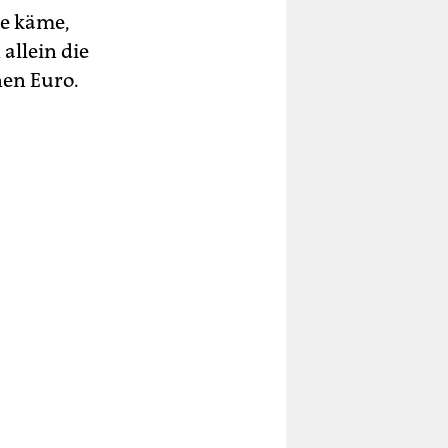
ge käme,
allein die
en Euro.