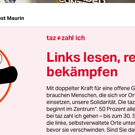
st Maurin
taz
zahl ich
 Bayer knickt im Rechtsstreit über Krebserkrank

id Glyphosat
ein. Der Chemiekonzern sei dabei, de
Links lesen, r
gern in den USA einen Vergleich in Höhe von ins
 Dollar anzubieten, berichtete die Nachrichtenag
bekämpfen
g
am Freitag. Sie berief sich auf mit den Verhand
Personen. Offiziell habe Bayer noch kein Angebot 
Mit doppelter Kraft für eine offene G
im Glyphosat-Streit eingesetzte Mediator Ken Fein
brauchen Menschen, die sich vor O
precher der
Bayer AG
dementierte den Bloomberg
einsetzen, unsere Solidarität. Die ta
dern teilte der taz nur mit: „Kein Kommentar.“
beginnt im Zentrum“. 50 Prozent a
bei taz zahl ich gehen – bis zum 30
die linke, selbstverwaltete Orte unte
n Dollar für den Vergleich sind deutlich weniger a
bevor sie verschwinden. Sind Sie da
t denen viele Aktienanalysten zuletzt gerechnet