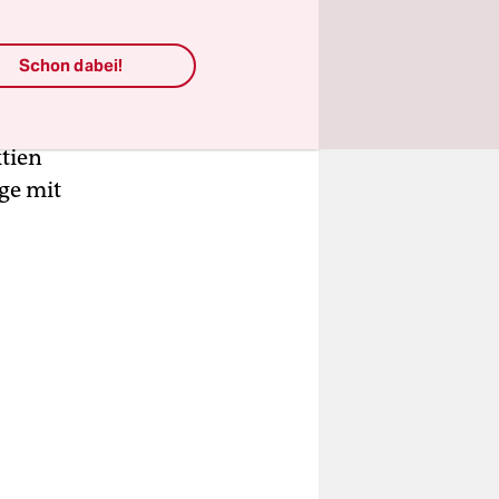
ss eine
s 22,3
Schon dabei!
 Gunther
nter 30
ktien
ge mit