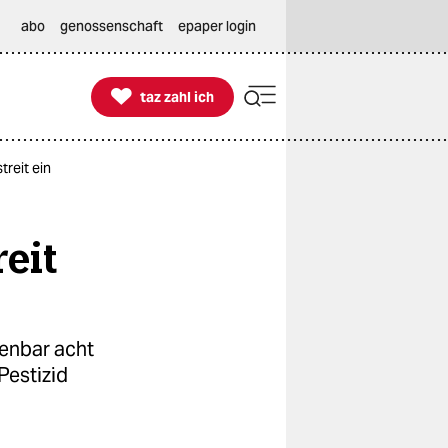
abo
genossenschaft
epaper login

taz zahl ich
taz zahl ich
reit ein
eit
fenbar acht
Pestizid