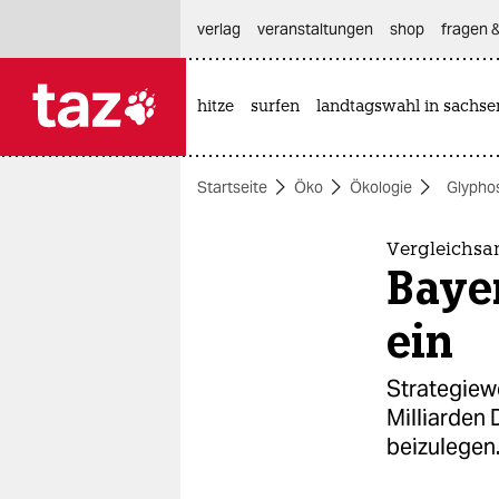
hautnavigation anspringen
hauptinhalt anspringen
footer anspringen
verlag
veranstaltungen
shop
fragen &
hitze
surfen
landtagswahl in sachse

taz zahl ich
taz zahl ich
Startseite
Öko
Ökologie
Glypho
themen
politik
Vergleichsa
Bayer
öko
ein
gesellschaft
Strategiew
kultur
Milliarden 
beizulegen
sport