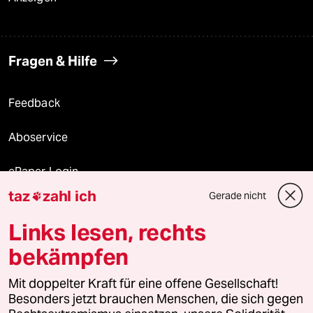
Fragen & Hilfe
Feedback
Aboservice
ePaper Login
taz
zahl ich
Gerade nicht

Downloads für Abonnierende
Links lesen, rechts
bekämpfen
© 2026 taz Verlags und Vertriebs GmbH
Mit doppelter Kraft für eine offene Gesellschaft!
Alle Rechte vorbehalten. Bei rechtlichen Fragen oder für Genehmigungen
wenden Sie sich bitte an
lizenzen@taz.de
Besonders jetzt brauchen Menschen, die sich gegen