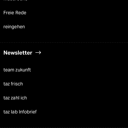
Freie Rede
reingehen
Newsletter
team zukunft
taz frisch
taz zahl ich
taz lab Infobrief