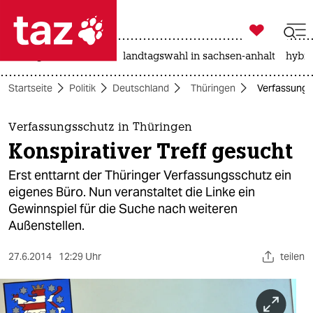

taz zahl ich
niedrigwasser
rente
landtagswahl in sachsen-anhalt
hybri

taz zahl ich
Startseite
Politik
Deutschland
Thüringen
Verfassungss
taz zahl ich
themen
Verfassungsschutz in Thüringen
Konspirativer Treff gesucht
politik
Erst enttarnt der Thüringer Verfassungsschutz ein
öko
eigenes Büro. Nun veranstaltet die Linke ein
Gewinnspiel für die Suche nach weiteren
gesellschaft
Außenstellen.
kultur
27.6.2014
12:29 Uhr
teilen
sport