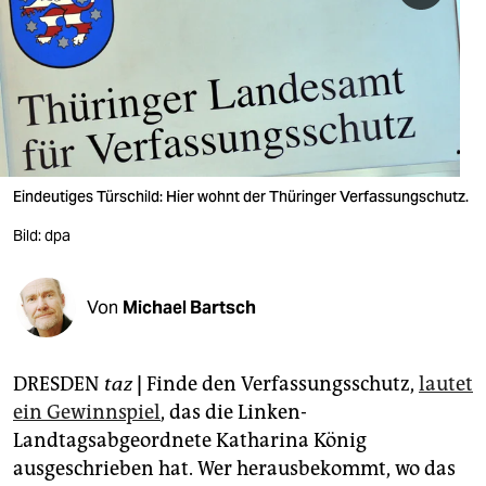
berlin
nord
wahrheit
verlag
verlag
Eindeutiges Türschild: Hier wohnt der Thüringer Verfassungschutz.
veranstaltungen
Bild: dpa
shop
Von
Michael Bartsch
fragen & hilfe
unterstützen
DRESDEN
taz
|
Finde den Verfassungsschutz,
lautet
abo
ein Gewinnspiel
, das die Linken-
Landtagsabgeordnete Katharina König
genossenschaft
ausgeschrieben hat. Wer herausbekommt, wo das