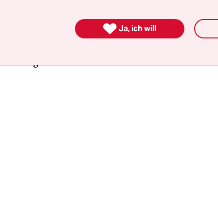
ieberknecht liebt ihre Familie. Man hört diese Lie

Ja, ich will
er, immer weicher werdenden Stimme. Aber Chri
t mag auch, was sie tut: Sie ist Ministerpräsiden
s Thüringen.