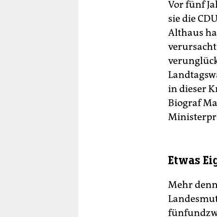
Vor fünf J
sie die CDU
Althaus ha
verursacht
verunglück
Landtagswa
in dieser K
Biograf Ma
Ministerpr
Etwas Ei
Mehr denn 
Landesmutt
fünfundzwa