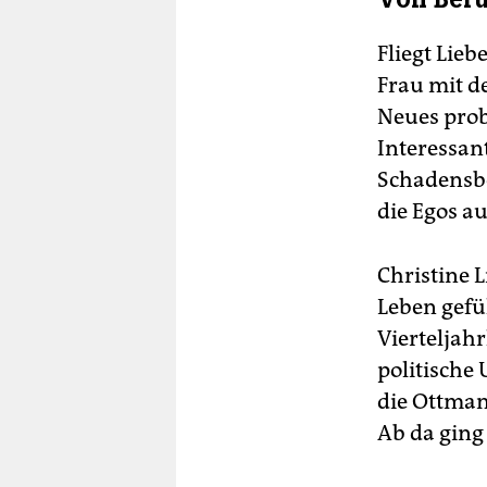
Fliegt Lie
Frau mit d
Neues prob
Interessan
Schadensbe
die Egos au
Christine 
Leben gefüh
Vierteljahr
politische 
die Ottman
Ab da ging