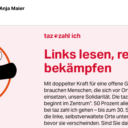
Anja Maier
z
| Es ist einer dieser besonderen Sonnenuntergän
taz
zahl ich

strengend, Christine Lieberknecht ist mit ihrem 
gerast und hat gemacht, was sie machen muss:
Links lesen, r
hlkampf. Nun, gegen zehn Uhr, versinkt die Son
bekämpfen
nhaften Rot hinter den sanft geschwungenen Hü
e Kilometer und der gepanzerte Audi wird vor 
er Ministerpräsidentin bremsen. Es ist Freitaga
Mit doppelter Kraft für eine offene G
 noch jemand wach ist. Jemand, der sich mit ihr hi
brauchen Menschen, die sich vor O
einsetzen, unsere Solidarität. Die ta
Wärme und ihr ein Glas Wein bringt, vielleicht ei
beginnt im Zentrum“. 50 Prozent a
Mann, der Sohn, dessen Frau? „Die Enkel werden s
bei taz zahl ich gehen – bis zum 30
rknecht. Sie alle wohnen gemeinsam auf dem Gr
die linke, selbstverwaltete Orte unte
rten.
bevor sie verschwinden. Sind Sie da