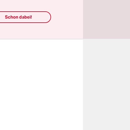
be in ihrer
Schon dabei!
stine
tin des