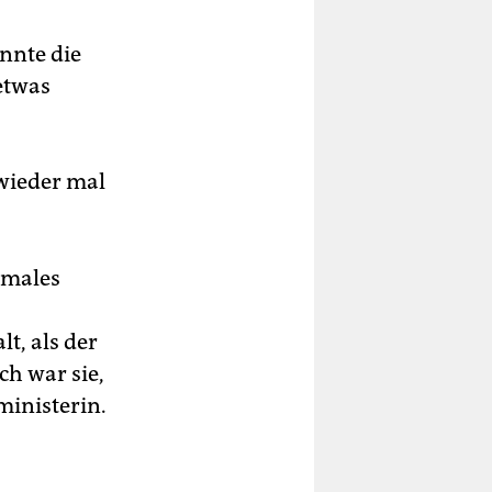
nnte die
etwas
wieder mal
rmales
lt, als der
ch war sie,
ministerin.