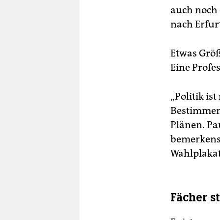
auch noch 
nach Erfur
Etwas Größe
Eine Profe
„Politik is
Bestimmend
Plänen. Pau
bemerkensw
Wahlplakat
Fächer s