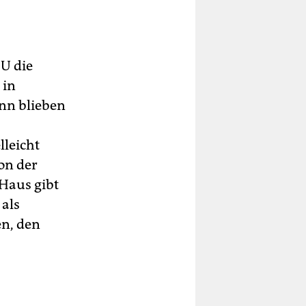
U die
 in
nn blieben
lleicht
on der
Haus gibt
 als
n, den