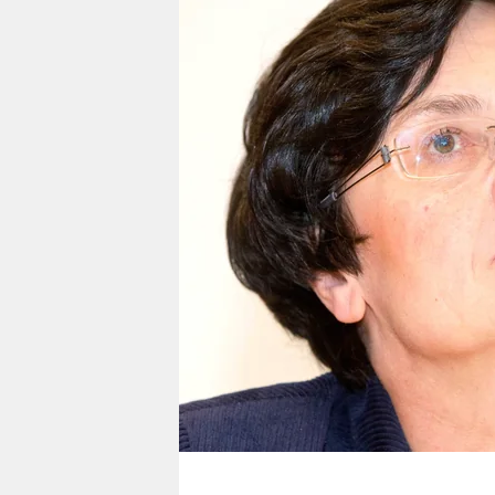
berlin
nord
wahrheit
verlag
verlag
veranstaltungen
shop
fragen & hilfe
unterstützen
abo
genossenschaft