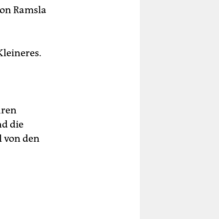
 von Ramsla
Kleineres.
hren
nd die
l von den