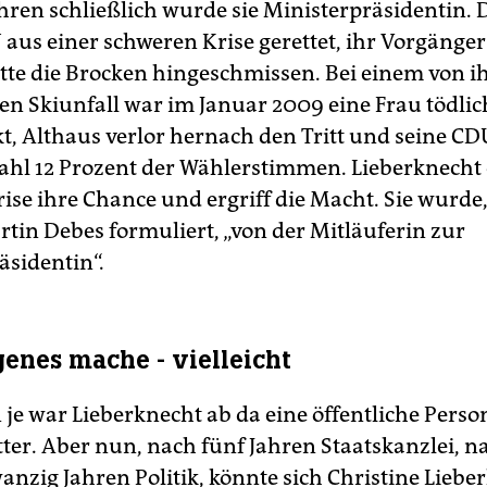
ahren schließlich wurde sie Ministerpräsidentin.
 aus einer schweren Krise gerettet, ihr Vorgänger
tte die Brocken hingeschmissen. Bei einem von 
en Skiunfall war im Januar 2009 eine Frau tödlic
t, Althaus verlor hernach den Tritt und seine CD
hl 12 Prozent der Wählerstimmen. Lieberknecht
rise ihre Chance und ergriff die Macht. Sie wurde,
rtin Debes formuliert, „von der Mitläuferin zur
äsidentin“.
genes mache - vielleicht
je war Lieberknecht ab da eine öffentliche Person
er. Aber nun, nach fünf Jahren Staatskanzlei, n
nzig Jahren Politik, könnte sich Christine Liebe