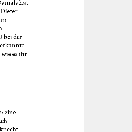
 Damals hat
 Dieter
ihm
h
U bei der
 erkannte
 wie es ihr
: eine
ach
rknecht