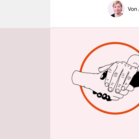
epaper login
Von
ERFURT
ta
Tag war an
Thüringen 
Landtagswa
einem sage
noch wenig
Wohnhaus d
hofft, dass
die dunkle 
Käse. Ihr 
sagt Liebe
am Weinga