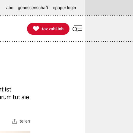
abo
genossenschaft
epaper login

taz zahl ich
taz zahl ich
t ist
rum tut sie
teilen