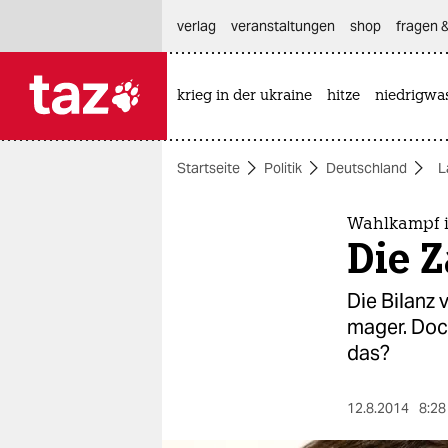
hautnavigation anspringen
hauptinhalt anspringen
footer anspringen
verlag
veranstaltungen
shop
fragen &
krieg in der ukraine
hitze
niedrigwa

taz zahl ich
taz zahl ich
Startseite
Politik
Deutschland
L
themen
politik
Wahlkampf 
Die 
öko
Die Bilanz 
gesellschaft
mager. Doch
das?
kultur
sport
12.8.2014
8:28