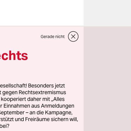
ge. Der
Gerade nicht
Tross durch
echts
ne in
geln. Nur
dem
bend, sie
esellschaft! Besonders jetzt
nsetzt in
rt gegen Rechtsextremismus
z kooperiert daher mit „Alles
n Stück
ller Einnahmen aus Anmeldungen
chlafen“,
. September – an die Kampagne,
undstück
rstützt und Freiräume sichern will,
bei?