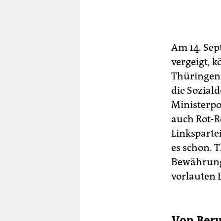
Am 14. Sep
vergeigt, 
Thüringen 
die Sozial
Ministerpo
auch Rot-R
Linksparte
es schon. T
Bewährungs
vorlauten
Von Beru