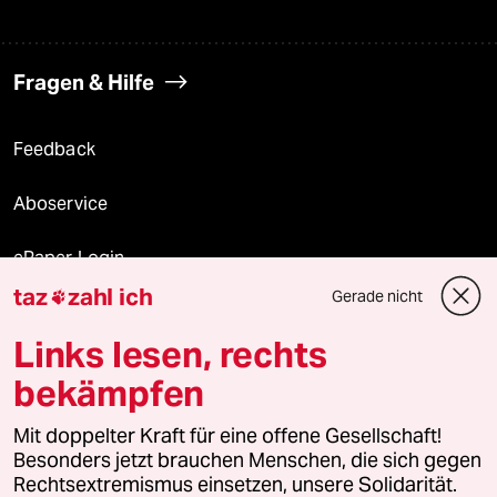
Fragen & Hilfe
Feedback
Aboservice
ePaper Login
taz
zahl ich
Gerade nicht

Downloads für Abonnierende
Links lesen, rechts
bekämpfen
© 2026 taz Verlags und Vertriebs GmbH
Alle Rechte vorbehalten. Bei rechtlichen Fragen oder für Genehmigungen
Mit doppelter Kraft für eine offene Gesellschaft!
wenden Sie sich bitte an
lizenzen@taz.de
Besonders jetzt brauchen Menschen, die sich gegen
Rechtsextremismus einsetzen, unsere Solidarität.