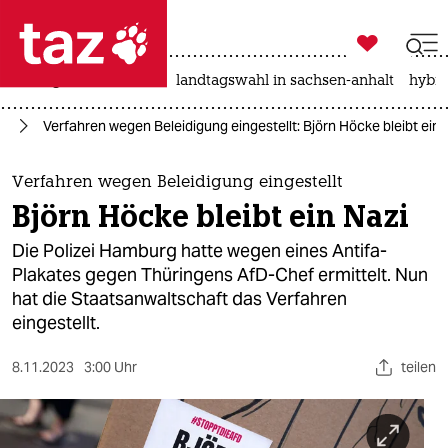

taz zahl ich
niedrigwasser
rente
landtagswahl in sachsen-anhalt
hybri

taz zahl ich
fD
Verfahren wegen Beleidigung eingestellt: Björn Höcke bleibt ein 
taz zahl ich
themen
Verfahren wegen Beleidigung eingestellt
Björn Höcke bleibt ein Nazi
politik
Die Polizei Hamburg hatte wegen eines Antifa-
öko
Plakates gegen Thüringens AfD-Chef ermittelt. Nun
hat die Staatsanwaltschaft das Verfahren
gesellschaft
eingestellt.
kultur
8.11.2023
3:00 Uhr
teilen
sport