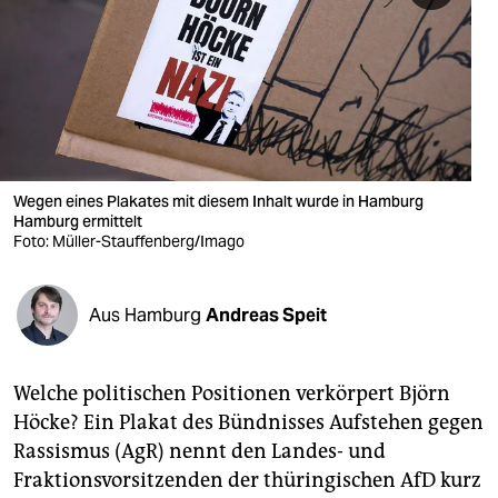
berlin
nord
wahrheit
verlag
verlag
Wegen eines Plakates mit diesem Inhalt wurde in Hamburg
Hamburg ermittelt
veranstaltungen
Foto: Müller-Stauffenberg/Imago
shop
Aus Hamburg
Andreas Speit
fragen & hilfe
unterstützen
Welche politischen Positionen verkörpert Björn
abo
Höcke? Ein Plakat des Bündnisses Aufstehen gegen
Rassismus (AgR) nennt den Landes- und
genossenschaft
Fraktionsvorsitzenden der thüringischen AfD kurz