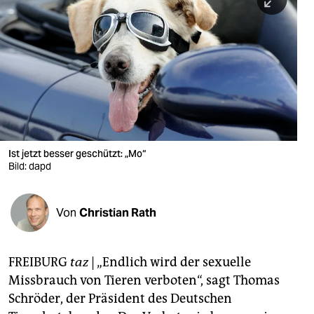
berlin
nord
wahrheit
verlag
verlag
veranstaltungen
Ist jetzt besser geschützt: „Mo“
Bild: dapd
shop
fragen & hilfe
Von
Christian Rath
unterstützen
FREIBURG
taz
|
„Endlich wird der sexuelle
abo
Missbrauch von Tieren verboten“, sagt Thomas
genossenschaft
Schröder, der Präsident des Deutschen