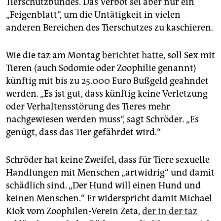
Tierschutzbundes. Das Verbot sei aber nur ein
epaper login
„Feigenblatt“, um die Untätigkeit in vielen
anderen Bereichen des Tierschutzes zu kaschieren.
Wie die taz am Montag
berichtet hatte
, soll Sex mit
Tieren (auch Sodomie oder Zoophilie genannt)
künftig mit bis zu 25.000 Euro Bußgeld geahndet
werden. „Es ist gut, dass künftig keine Verletzung
oder Verhaltensstörung des Tieres mehr
nachgewiesen werden muss“, sagt Schröder. „Es
genügt, dass das Tier gefährdet wird.“
Schröder hat keine Zweifel, dass für Tiere sexuelle
Handlungen mit Menschen „artwidrig“ und damit
schädlich sind. „Der Hund will einen Hund und
keinen Menschen.“ Er widerspricht damit Michael
Kiok vom Zoophilen-Verein Zeta,
der in der taz