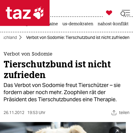

taz zahl ich
hitze
krieg in der ukraine
us-demokraten
nahost-konflikt

taz zahl ich
tschland
Verbot von Sodomie: Tierschutzbund ist nicht zufrieden
taz zahl ich
themen
Verbot von Sodomie
Tierschutzbund ist nicht
politik
zufrieden
öko
Das Verbot von Sodomie freut Tierschützer – sie
fordern aber noch mehr. Zoophilen rät der
gesellschaft
Präsident des Tierschutzbundes eine Therapie.
kultur
26.11.2012
19:53 Uhr
teilen
sport