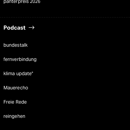
panterpreis 2026
Podcast
bundestalk
fernverbindung
klima update°
Mauerecho
Freie Rede
reingehen