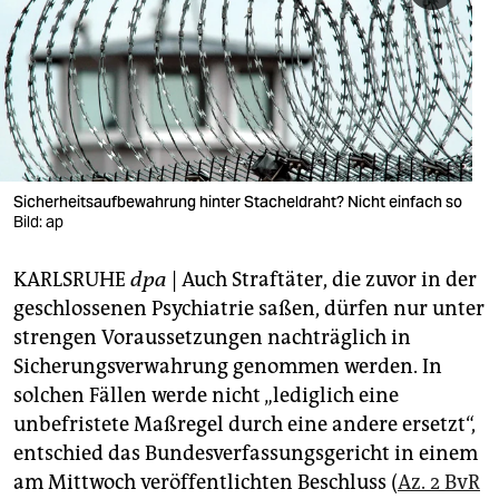
berlin
nord
wahrheit
verlag
verlag
Sicherheitsaufbewahrung hinter Stacheldraht? Nicht einfach so
Bild: ap
veranstaltungen
KARLSRUHE
dpa
| Auch Straftäter, die zuvor in der
shop
geschlossenen Psychiatrie saßen, dürfen nur unter
fragen & hilfe
strengen Voraussetzungen nachträglich in
Sicherungsverwahrung genommen werden. In
unterstützen
solchen Fällen werde nicht „lediglich eine
abo
unbefristete Maßregel durch eine andere ersetzt“,
entschied das Bundesverfassungsgericht in einem
genossenschaft
am Mittwoch veröffentlichten Beschluss (
Az. 2 BvR