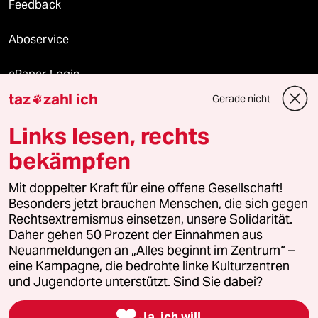
Feedback
Aboservice
ePaper Login
taz
zahl ich
Gerade nicht

Downloads für Abonnierende
Links lesen, rechts
bekämpfen
© 2026 taz Verlags und Vertriebs GmbH
Alle Rechte vorbehalten. Bei rechtlichen Fragen oder für Genehmigungen
Mit doppelter Kraft für eine offene Gesellschaft!
wenden Sie sich bitte an
lizenzen@taz.de
Besonders jetzt brauchen Menschen, die sich gegen
Rechtsextremismus einsetzen, unsere Solidarität.
Daher gehen 50 Prozent der Einnahmen aus
Feedback
Redaktionsstatut
Kommune-Richtlinien
KI-
Neuanmeldungen an „Alles beginnt im Zentrum“ –
eine Kampagne, die bedrohte linke Kulturzentren
Leitlinie
Informant
Datenschutz
Impressum
AGB
und Jugendorte unterstützt. Sind Sie dabei?
Seitenwende
Einwilligungen widerrufen (Ads)

Ja, ich will