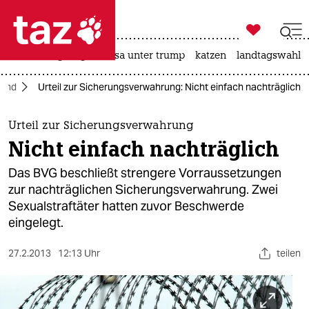

taz zahl ich
hitze
bergsteigen
usa unter trump
katzen
landtagswahl i

taz zahl ich
land
Urteil zur Sicherungsverwahrung: Nicht einfach nachträglich
taz zahl ich
themen
Urteil zur Sicherungsverwahrung
Nicht einfach nachträglich
politik
Das BVG beschließt strengere Vorraussetzungen
öko
zur nachträglichen Sicherungsverwahrung. Zwei
Sexualstraftäter hatten zuvor Beschwerde
gesellschaft
eingelegt.
kultur
27.2.2013
12:13 Uhr
teilen
sport