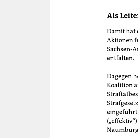
Als Leit
Damit hat 
Aktionen fe
Sachsen-An
entfalten.
Dagegen h
Koalition a
Straftatbe
Strafgeset
eingeführt
(„effektiv“
Naumburg s