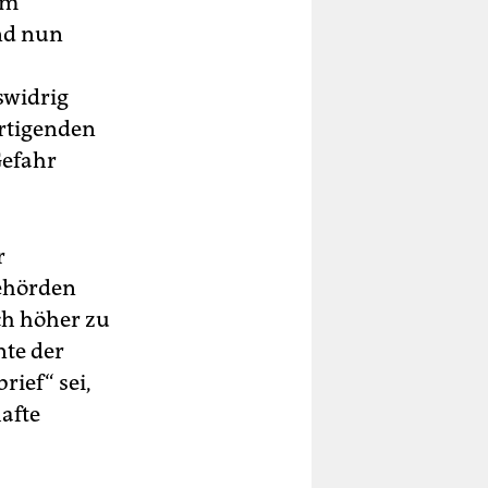
om
nd nun
swidrig
ertigenden
Gefahr
r
Behörden
ch höher zu
nte der
rief“ sei,
afte