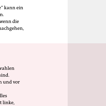
e“ kann ein
n.
 wenn die
 nachgehen,
wahlen
sind.
h und vor
lles
 linke,