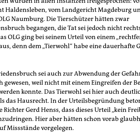
sten wurden in allen Instanzen freigesprochen: v
ht Haldensleben, vom Landgericht Magdeburg u
LG Naumburg. Die Tierschützer hätten zwar
nsbruch begangen, die Tat sei jedoch nicht recht
as OLG ging bei seinem Urteil von einem „rechtf
aus, denn dem „Tierwohl“ habe eine dauerhafte 
iedensbruch sei auch zur Abwendung der Gefah
ch gewesen, weil nicht mit einem Eingreifen der 
werden konnte. Das Tierwohl sei hier auch deutli
ls das Hausrecht. In der Urteilsbegründung beto
 Richter Gerd Henss, dass dieses Urteil „kein Freib
einzudringen. Hier aber hätten schon vorab glaubh
uf Missstände vorgelegen.