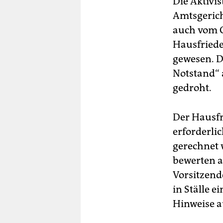
Die Aktivi
Amtsgeric
auch vom O
Hausfriede
gewesen. D
Notstand“ 
gedroht.
Der Hausfr
erforderli
gerechnet 
bewerten a
Vorsitzende
in Ställe 
Hinweise a