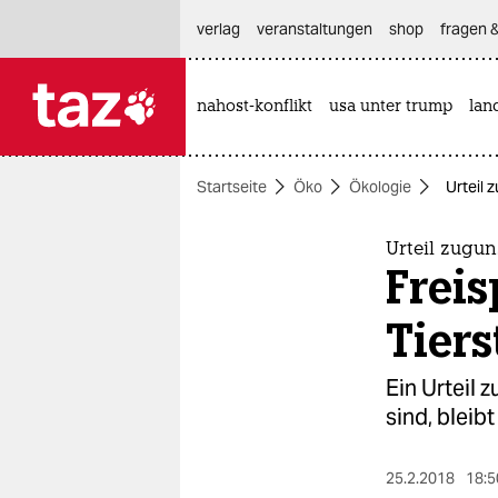
hautnavigation anspringen
hauptinhalt anspringen
footer anspringen
verlag
veranstaltungen
shop
fragen &
nahost-konflikt
usa unter trump
lan

taz zahl ich
taz zahl ich
Startseite
Öko
Ökologie
Urteil 
themen
politik
Urteil zugun
Freis
öko
Tiers
gesellschaft
Ein Urteil 
kultur
sind, bleib
sport
25.2.2018
18:5