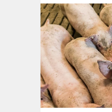
berlin
nord
wahrheit
verlag
verlag
veranstaltungen
shop
fragen & hilfe
unterstützen
abo
genossenschaft