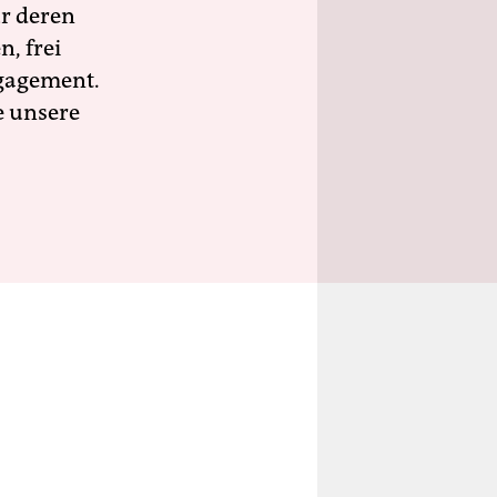
ür deren
n, frei
ngagement.
e unsere