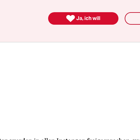
de. Das ARD-Magazin „Brisant“ veröffentlichte d
im November 2013. Daraufhin schritten die Beh

Ja, ich will