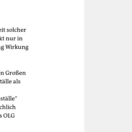
it solcher
kt nur in
ung Wirkung
en Großen
älle als
ställe“
chlich
as OLG