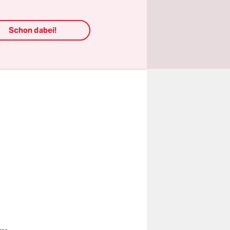
ie
örden ein.
Schon dabei!