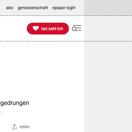
abo
genossenschaft
epaper login

taz zahl ich
taz zahl ich
ingedrungen
.
teilen