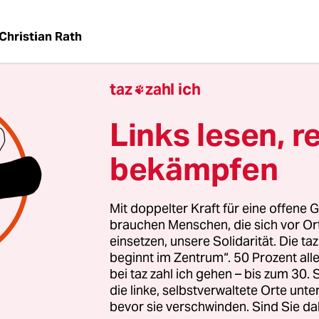
Christian Rath
taz
zahl ich

er, die in Ställe eindringen, um Missstände zu
eren, machen sich unter bestimmten Vorausset
Links lesen, r
fbar. Dieses Grundsatzurteil des Oberlandesgerich
ann auch die Große Koalition, die den Einbruch
bekämpfen
laut Koalitionsvertrag gezielt bestrafen will, nich
Mit doppelter Kraft für eine offene G
ht es um zwei Vorfälle im Sommer 2013. Aktiviste
brauchen Menschen, die sich vor O
hts Watch stiegen in eine Schweinezuchtanlage i
einsetzen, unsere Solidarität. Die ta
beginnt im Zentrum“. 50 Prozent a
orf (bei Magdeburg) ein. Sie hatten den Tipp b
bei taz zahl ich gehen – bis zum 30
etreiber gegen Tierschutzvorschriften verstoße. 
die linke, selbstverwaltete Orte unte
rten sie zahlreiche Verstöße, insbesondere zu s
bevor sie verschwinden. Sind Sie da