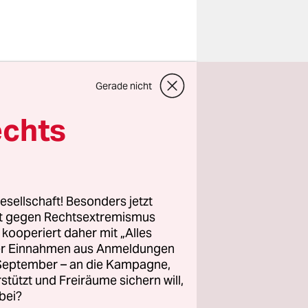
Gerade nicht
zungen
echts
ts (OLG)
 in
t aushebeln.
esellschaft! Besonders jetzt
n von
rt gegen Rechtsextremismus
n
z kooperiert daher mit „Alles
ller Einnahmen aus Anmeldungen
ekommen,
. September – an die Kampagne,
Per Kamera
rstützt und Freiräume sichern will,
chmale
bei?