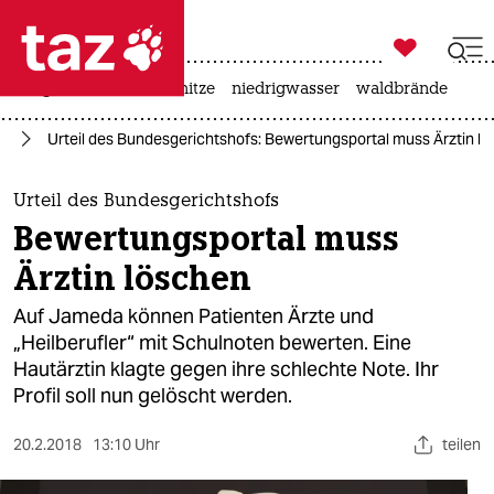

taz zahl ich
krieg in der ukraine
hitze
niedrigwasser
waldbrände

taz zahl ich
it
Urteil des Bundesgerichtshofs: Bewertungsportal muss Ärztin l
taz zahl ich
themen
Urteil des Bundesgerichtshofs
Bewertungsportal muss
politik
Ärztin löschen
öko
Auf Jameda können Patienten Ärzte und
„Heilberufler“ mit Schulnoten bewerten. Eine
gesellschaft
Hautärztin klagte gegen ihre schlechte Note. Ihr
Profil soll nun gelöscht werden.
kultur
sport
20.2.2018
13:10 Uhr
teilen