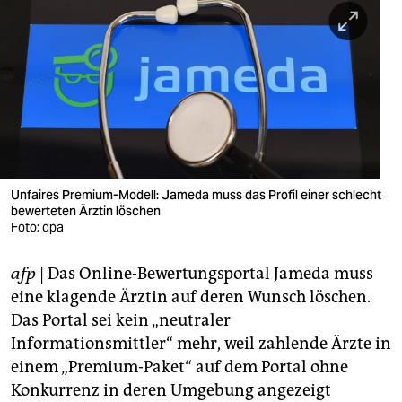
berlin
nord
wahrheit
verlag
verlag
veranstaltungen
Unfaires Premium-Modell: Jameda muss das Profil einer schlecht
bewerteten Ärztin löschen
Foto: dpa
shop
fragen & hilfe
afp
| Das Online-Bewertungsportal Jameda muss
eine klagende Ärztin auf deren Wunsch löschen.
unterstützen
Das Portal sei kein „neutraler
abo
Informationsmittler“ mehr, weil zahlende Ärzte in
einem „Premium-Paket“ auf dem Portal ohne
genossenschaft
Konkurrenz in deren Umgebung angezeigt