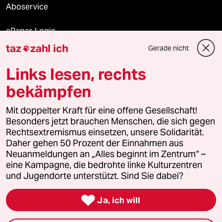
Aboservice
ePaper Login
taz
zahl ich
Gerade nicht

Downloads für Abonnierende
Links lesen, rechts
bekämpfen
© 2026 taz Verlags und Vertriebs GmbH
Alle Rechte vorbehalten. Bei rechtlichen Fragen oder für Genehmigungen
Mit doppelter Kraft für eine offene Gesellschaft!
wenden Sie sich bitte an
lizenzen@taz.de
Besonders jetzt brauchen Menschen, die sich gegen
Rechtsextremismus einsetzen, unsere Solidarität.
Daher gehen 50 Prozent der Einnahmen aus
Feedback
Redaktionsstatut
Kommune-Richtlinien
KI-
Neuanmeldungen an „Alles beginnt im Zentrum“ –
eine Kampagne, die bedrohte linke Kulturzentren
Leitlinie
Informant
Datenschutz
Impressum
AGB
und Jugendorte unterstützt. Sind Sie dabei?
Seitenwende
Einwilligungen widerrufen (Ads)

Ja, ich will