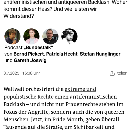
epaper login
antifeministischen und antiqueeren Backlash. Woher
kommt dieser Hass? Und wie leisten wir
Widerstand?
Podcast
„Bundestalk“
von
Bernd Pickert
,
Patricia Hecht
,
Stefan Hunglinger
und
Gareth Joswig
3.7.2025
16:08 Uhr
teilen
Weltweit orchestriert die
extreme und
populistische Rechte
einen antifeministischen
Backlash – und nicht nur Frauenrechte stehen im
Fokus der Angriffe, sondern auch die von queeren
Menschen. Jetzt, im Pride Month, gehen überall
Tausende auf die Straße, um Sichtbarkeit und