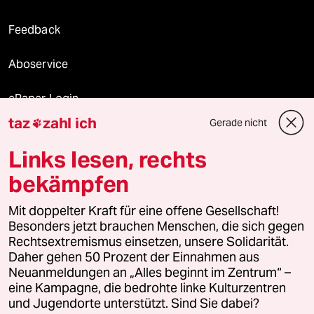
Feedback
Aboservice
ePaper Login
taz
zahl ich
Gerade nicht

Downloads für Abonnierende
Links lesen, rechts
bekämpfen
© 2026 taz Verlags und Vertriebs GmbH
Mit doppelter Kraft für eine offene Gesellschaft!
Alle Rechte vorbehalten. Bei rechtlichen Fragen oder für Genehmigungen
wenden Sie sich bitte an
lizenzen@taz.de
Besonders jetzt brauchen Menschen, die sich gegen
Rechtsextremismus einsetzen, unsere Solidarität.
Daher gehen 50 Prozent der Einnahmen aus
Feedback
Redaktionsstatut
Kommune-Richtlinien
KI-
Neuanmeldungen an „Alles beginnt im Zentrum“ –
eine Kampagne, die bedrohte linke Kulturzentren
Leitlinie
Informant
Datenschutz
Impressum
AGB
und Jugendorte unterstützt. Sind Sie dabei?