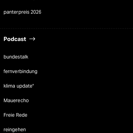
panterpreis 2026
Podcast
bundestalk
fernverbindung
klima update°
Mauerecho
Freie Rede
reingehen