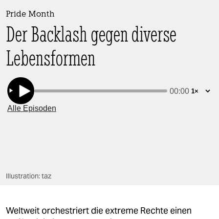
berlin
Pride Month
nord
Der Backlash gegen diverse
wahrheit
Lebensformen
verlag
verlag
veranstaltungen
shop
fragen & hilfe
unterstützen
Illustration: taz
abo
genossenschaft
Weltweit orchestriert die extreme Rechte einen