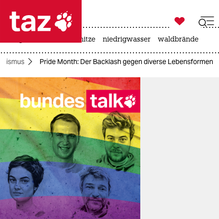

taz zahl ich
krieg in der ukraine
hitze
niedrigwasser
waldbrände

taz zahl ich
inismus
Pride Month: Der Backlash gegen diverse Lebensformen
taz zahl ich
themen
politik
öko
gesellschaft
kultur
sport