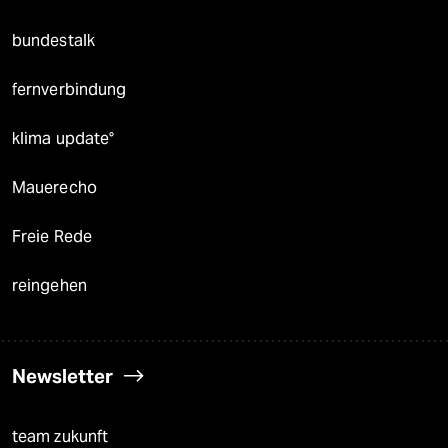
bundestalk
fernverbindung
klima update°
Mauerecho
Freie Rede
reingehen
Newsletter
team zukunft