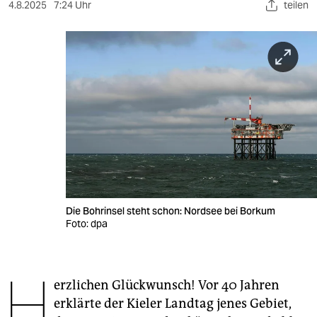
berlin
4.8.2025
7:24 Uhr
teilen
nord
wahrheit
verlag
verlag
veranstaltungen
shop
fragen & hilfe
Die Bohrinsel steht schon: Nordsee bei Borkum
Foto: dpa
unterstützen
abo
H
erzlichen Glückwunsch! Vor 40 Jahren
genossenschaft
erklärte der Kieler Landtag jenes Gebiet,