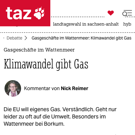

taz zahl ich
niedrigwasser
rente
landtagswahl in sachsen-anhalt
hybri

taz zahl ich
Debatte
Gasgeschäfte im Wattenmeer: Klimawandel gibt Gas
taz zahl ich
Gasgeschäfte im Wattenmeer
themen
Klimawandel gibt Gas
politik
öko
Kommentar von
Nick Reimer
gesellschaft
kultur
Die EU will eigenes Gas. Verständlich. Geht nur
leider zu oft auf die Umwelt. Besonders im
sport
Wattenmeer bei Borkum.