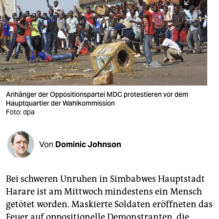
berlin
nord
wahrheit
verlag
verlag
Anhänger der Oppositionspartei MDC protestieren vor dem
Hauptquartier der Wahlkommission
veranstaltungen
Foto: dpa
shop
fragen & hilfe
Von
Dominic Johnson
unterstützen
Bei schweren Unruhen in Simbabwes Hauptstadt
abo
Harare ist am Mittwoch mindestens ein Mensch
genossenschaft
getötet worden. Maskierte Soldaten eröffneten das
Feuer auf oppositionelle Demonstranten, die