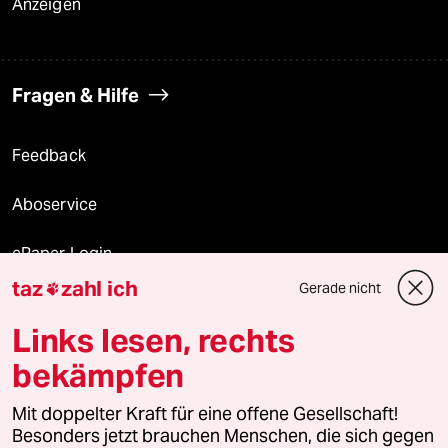
Anzeigen
Fragen & Hilfe
Feedback
Aboservice
ePaper Login
taz
zahl ich
Gerade nicht

Downloads für Abonnierende
Links lesen, rechts
bekämpfen
© 2026 taz Verlags und Vertriebs GmbH
Mit doppelter Kraft für eine offene Gesellschaft!
Alle Rechte vorbehalten. Bei rechtlichen Fragen oder für Genehmigungen
wenden Sie sich bitte an
lizenzen@taz.de
Besonders jetzt brauchen Menschen, die sich gegen