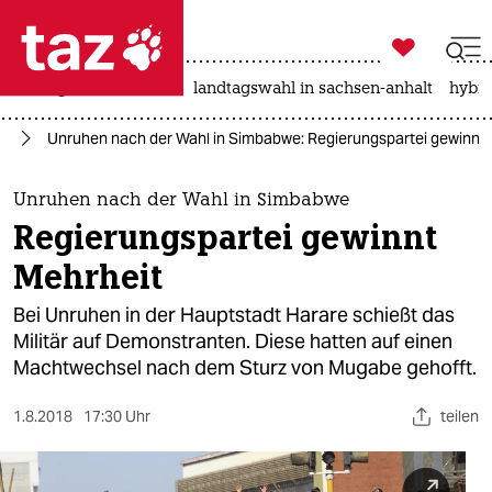

taz zahl ich
niedrigwasser
rente
landtagswahl in sachsen-anhalt
hybri

taz zahl ich
ka
Unruhen nach der Wahl in Simbabwe: Regierungspartei gewinnt 
taz zahl ich
themen
Unruhen nach der Wahl in Simbabwe
Regierungspartei gewinnt
politik
Mehrheit
öko
Bei Unruhen in der Hauptstadt Harare schießt das
Militär auf Demonstranten. Diese hatten auf einen
gesellschaft
Machtwechsel nach dem Sturz von Mugabe gehofft.
kultur
1.8.2018
17:30 Uhr
teilen
sport