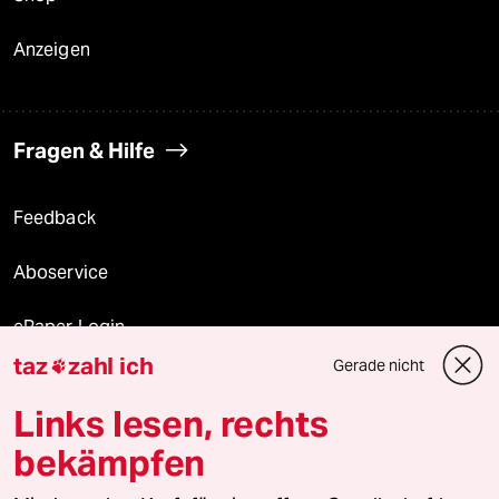
Anzeigen
Fragen & Hilfe
Feedback
Aboservice
ePaper Login
taz
zahl ich
Gerade nicht

Downloads für Abonnierende
Links lesen, rechts
bekämpfen
© 2026 taz Verlags und Vertriebs GmbH