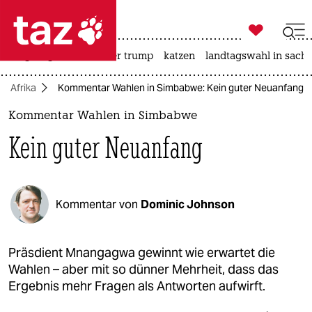

taz zahl ich
bergsteigen
usa unter trump
katzen
landtagswahl in sachs

taz zahl ich
Afrika
Kommentar Wahlen in Simbabwe: Kein guter Neuanfang
taz zahl ich
Kommentar Wahlen in Simbabwe
themen
Kein guter Neuanfang
politik
öko
Kommentar von
Dominic Johnson
gesellschaft
kultur
Präsdient Mnangagwa gewinnt wie erwartet die
Wahlen – aber mit so dünner Mehrheit, dass das
sport
Ergebnis mehr Fragen als Antworten aufwirft.