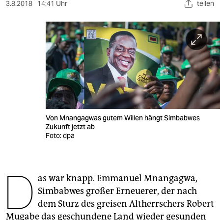
berlin
3.8.2018
14:41 Uhr
teilen
nord
wahrheit
verlag
verlag
veranstaltungen
Von Mnangagwas gutem Willen hängt Simbabwes
shop
Zukunft jetzt ab
Foto: dpa
fragen & hilfe
unterstützen
D
as war knapp. Emmanuel Mnangagwa,
abo
Simbabwes großer Erneuerer, der nach
genossenschaft
dem Sturz des greisen Altherrschers Robert
Mugabe das geschundene Land wieder gesunden