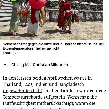
berlin
nord
wahrheit
verlag
verlag
Sonnenschirme gegen die Hitze sind in Thailand nichts Neues. Bei
Extremtemperaturen helfen sie nicht
veranstaltungen
Foto: dpa
shop
Aus Chiang Mai
Christian Mihatsch
fragen & hilfe
In den letzten beiden Aprilwochen war es in
unterstützen
Thailand, Laos,
Indien und Bangladesch
ungewöhnlich heiß
. In allen Ländern wurden neue
abo
Temperaturrekorde aufgestellt. Wenn man die
genossenschaft
Luftfeuchtigkeit mitberücksichtigt, waren die