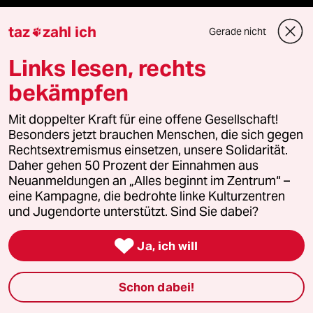
taz
zahl ich
Themen
Gerade nicht

Links lesen, rechts
Bergsteigen
bekämpfen
USA unter Trump
Mit doppelter Kraft für eine offene Gesellschaft!
Besonders jetzt brauchen Menschen, die sich gegen
Katzen
Rechtsextremismus einsetzen, unsere Solidarität.
Daher gehen 50 Prozent der Einnahmen aus
Landtagswahl in Sachsen-Anhalt
Neuanmeldungen an „Alles beginnt im Zentrum“ –
eine Kampagne, die bedrohte linke Kulturzentren
und Jugendorte unterstützt. Sind Sie dabei?
Ceuta

Ja, ich will
Hitze
Schon dabei!
Verlag