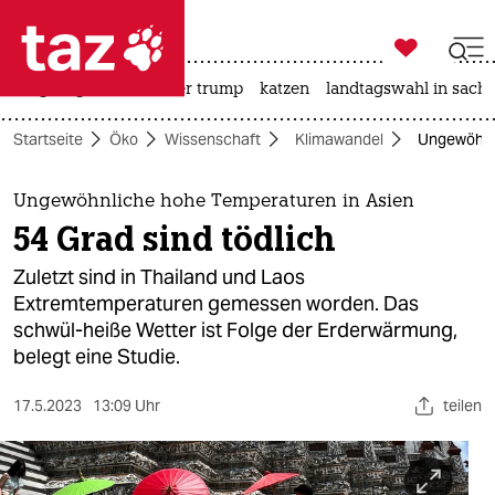

taz zahl ich
bergsteigen
usa unter trump
katzen
landtagswahl in sachs

taz zahl ich
Startseite
Öko
Wissenschaft
Klimawandel
Ungewöhnli
taz zahl ich
themen
Ungewöhnliche hohe Temperaturen in Asien
54 Grad sind tödlich
politik
Zuletzt sind in Thailand und Laos
öko
Extremtemperaturen gemessen worden. Das
schwül-heiße Wetter ist Folge der Erderwärmung,
gesellschaft
belegt eine Studie.
kultur
17.5.2023
13:09 Uhr
teilen
sport