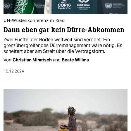
berlin
nord
UN-Wüstenkonferenz in Riad
wahrheit
Dann eben gar kein Dürre-Abkommen
verlag
Zwei Fünftel der Böden weltweit sind verödet. Ein
grenzübergreifendes Dürremanagement wäre nötig. Es
scheitert aber am Streit über die Vertragsform.
verlag
Von
Christian Mihatsch
und
Beate Willms
veranstaltungen
15.12.2024
shop
fragen & hilfe
unterstützen
abo
genossenschaft