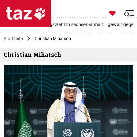

taz zahl ich
hitze
surfen
landtagswahl in sachsen-anhalt
gewalt gegen

taz zahl ich
Startseite
Christian Mihatsch
taz zahl ich
Christian Mihatsch
themen
politik
öko
gesellschaft
kultur
sport