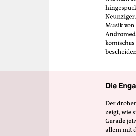
hingespuckt
Neunziger.
Musik von 
Andromeda 
komisches P
bescheide
Die Enga
Der drohe
zeigt, wie
Gerade jet
allem mit d