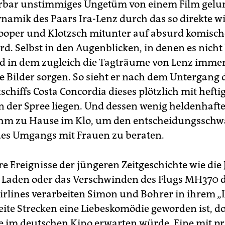
rbar unstimmiges Ungetüm von einem Film gelun
namik des Paars Ira-Lenz durch das so direkte w
Cooper und Klotzsch mitunter auf absurd komisch
rd. Selbst in den Augenblicken, in denen es nicht 
d in dem zugleich die Tagträume von Lenz imme
le Bilder sorgen. So sieht er nach dem Untergang 
chiffs Costa Concordia dieses plötzlich mit hefti
 in der Spree liegen. Und dessen wenig heldenhaft
ihm zu Hause im Klo, um den entscheidungssch
des Umgangs mit Frauen zu beraten.
e Ereignisse der jüngeren Zeitgeschichte wie die 
Laden oder das Verschwinden des Flugs MH370 
irlines verarbeiten Simon und Bohrer in ihrem „L
eite Strecken eine Liebeskomödie geworden ist, do
e im deutschen Kino erwarten würde. Eine mit pr