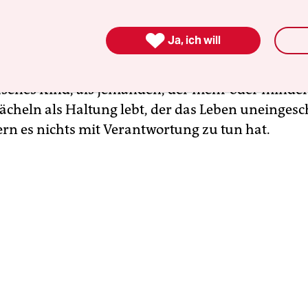
n 30-jährigen Berliner Slacker. Einer, der dem 
 dem Flanieren durch Kreuzberg äußerst zugewa

Ja, ich will
aber Fragen wie Arbeit oder andere eher lästige S
ßherzig ignoriert. Eric Klotzsch gibt diesen Lenz a
enes Kind, als jemanden, der mehr oder minde
ächeln als Haltung lebt, der das Leben uneinges
ern es nichts mit Verantwortung zu tun hat.