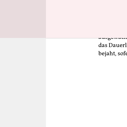
urtypische
Drogen und
ansonsten 
Alltags gro
ausgewachs
das Dauerl
bejaht, sof