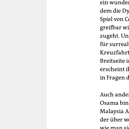
ein wunde
dem die Dy
Spiel von 
greifbar wi
zugeht. Un
für surrea
Kreuzfahrts
Breitseite
erscheint 
in Fragen 
Auch ander
Osama bin 
Malaysia A
der über w
wie man si