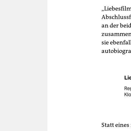
„Liebesfil
Abschlussf
an der beid
zusammen, 
sie ebenfa
autobiogra
Li
Re
Klo
Statt eine