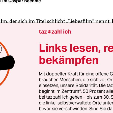
Tim Caspar Boehme
ilm, der sich im Titel schlicht „Liebesfilm“ nennt,
nder Bescheidenheit. So eine paradoxe Anlage p
taz
zahl ich

chte, die Emma Rosa Simon und Robert Bohrer in
n Spielfilmdebüt erzählen. Eine Liebesgeschicht
Links lesen, r
 von den – zum Teil durch bewusstseinserweiternd
bekämpfen
n – Höhen im Leben eines Paars erzählt. Die weni
n Momente hält die Geschichte dann aber ebenso
as, was sie im Zweifel sind: wenig glamourös. Un
Mit doppelter Kraft für eine offene G
brauchen Menschen, die sich vor O
s eigentlich gar nichts zur Sache tut, dem Film d
einsetzen, unsere Solidarität. Die ta
seine ganz eigenen Qualitäten verleiht. Doch der
beginnt im Zentrum“. 50 Prozent a
bei taz zahl ich gehen – bis zum 30
die linke, selbstverwaltete Orte unte
bevor sie verschwinden. Sind Sie da
seinem Umfeld gern „Lenzi“ genannt, verkörpert 