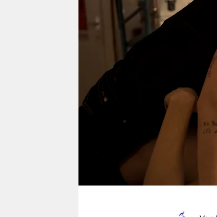
berlin
nord
wahrheit
verlag
verlag
veranstaltungen
shop
fragen & hilfe
unterstützen
abo
genossenschaft