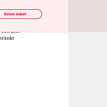
Konsum von
ndt ist,
Schon dabei!
eiten des
ls
r bewusst
chränkt