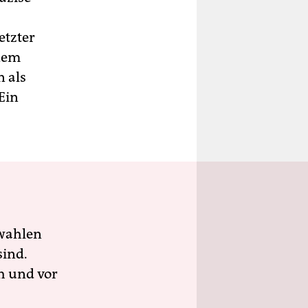
etzter
 dem
n als
Ein
wahlen
sind.
h und vor