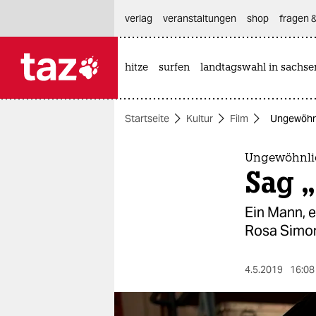
hautnavigation anspringen
hauptinhalt anspringen
footer anspringen
verlag
veranstaltungen
shop
fragen &
hitze
surfen
landtagswahl in sachse

taz zahl ich
taz zahl ich
Startseite
Kultur
Film
Ungewöhnl
themen
politik
Ungewöhnli
Sag „
öko
Ein Mann, 
gesellschaft
Rosa Simon
kultur
4.5.2019
16:08
sport