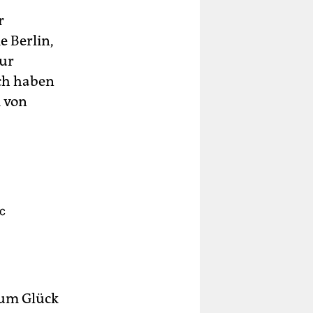
r
 Berlin,
nur
ch haben
m von
c
 zum Glück