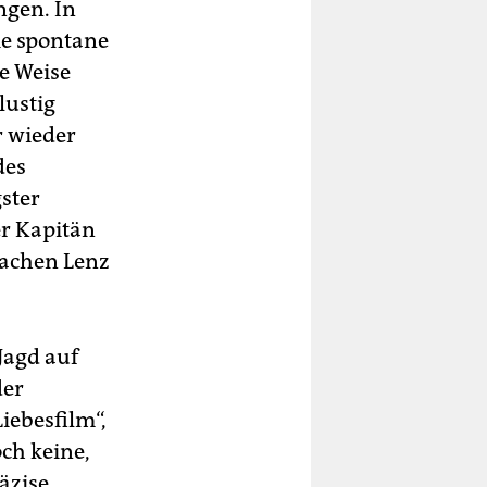
gen. In
ie spontane
e Weise
lustig
r wieder
des
gster
er Kapitän
wachen Lenz
Jagd auf
der
iebesfilm“,
ch keine,
äzise