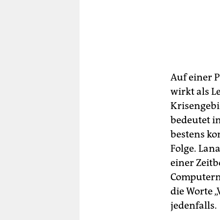
Auf einer P
wirkt als L
Krisengebi
bedeutet i
bestens kom
Folge. Lana
einer Zeit
Computern
die Worte 
jedenfalls.