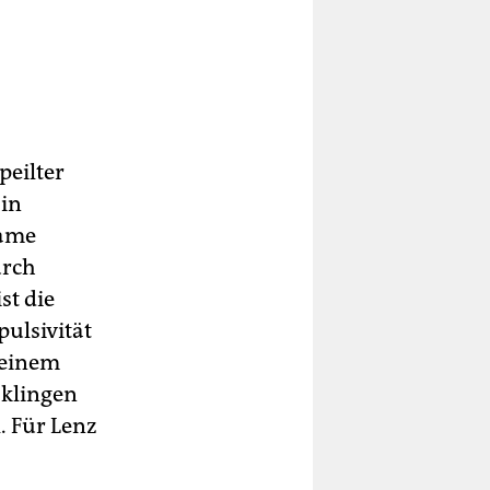
peilter
 in
Name
urch
st die
pulsivität
 einem
klingen
. Für Lenz