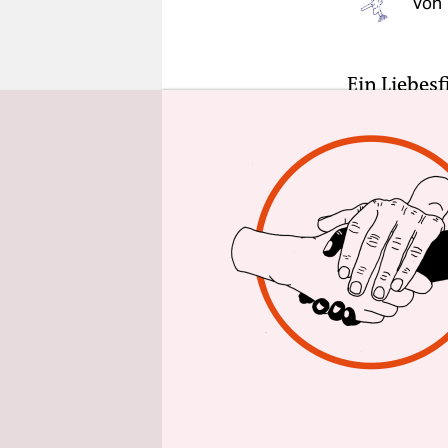
Von
epaper login
Ein Liebesf
von anmaße
der Geschi
gemeinsame
alltäglich
verstärkte
glamouröse
eben als d
einiges, da
allerdings 
nach.
Lenz, von 