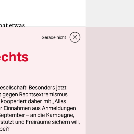
 hat etwas
asst zu
Gerade nicht
 ihrem
e, die ganz
echts
e Mittel
ger
 fest,
d dann noch
esellschaft! Besonders jetzt
rt gegen Rechtsextremismus
ann dafür
z kooperiert daher mit „Alles
 Reihe
ller Einnahmen aus Anmeldungen
. September – an die Kampagne,
rstützt und Freiräume sichern will,
bei?
den