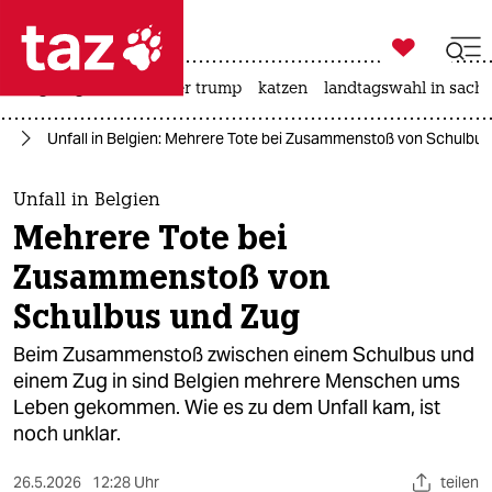

taz zahl ich
bergsteigen
usa unter trump
katzen
landtagswahl in sachs

taz zahl ich
pa
Unfall in Belgien: Mehrere Tote bei Zusammenstoß von Schulbus
taz zahl ich
themen
Unfall in Belgien
Mehrere Tote bei
politik
Zusammenstoß von
öko
Schulbus und Zug
gesellschaft
Beim Zusammenstoß zwischen einem Schulbus und
einem Zug in sind Belgien mehrere Menschen ums
kultur
Leben gekommen. Wie es zu dem Unfall kam, ist
noch unklar.
sport
26.5.2026
12:28 Uhr
teilen