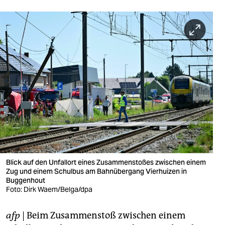
berlin
nord
wahrheit
verlag
verlag
veranstaltungen
shop
fragen & hilfe
Blick auf den Unfallort eines Zusammenstoßes zwischen einem
unterstützen
Zug und einem Schulbus am Bahnübergang Vierhuizen in
Buggenhout
abo
Foto: Dirk Waem/Belga/dpa
genossenschaft
afp
| Beim Zusammenstoß zwischen einem