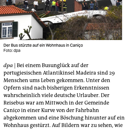
berlin
nord
wahrheit
verlag
Der Bus stürzte auf ein Wohnhaus in Caniço
Foto: dpa
verlag
veranstaltungen
dpa
| Bei einem Busunglück auf der
portugiesischen Atlantikinsel Madeira sind 29
shop
Menschen ums Leben gekommen. Unter den
fragen & hilfe
Opfern sind nach bisherigen Erkenntnissen
wahrscheinlich viele deutsche Urlauber. Der
unterstützen
Reisebus war am Mittwoch in der Gemeinde
abo
Caniço in einer Kurve von der Fahrbahn
abgekommen und eine Böschung hinunter auf ein
genossenschaft
Wohnhaus gestürzt. Auf Bildern war zu sehen, wie