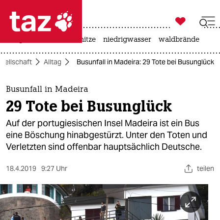

taz zahl ich
krieg in der ukraine
hitze
niedrigwasser
waldbrände

taz zahl ich
sellschaft
Alltag
Busunfall in Madeira: 29 Tote bei Busunglück
taz zahl ich
themen
Busunfall in Madeira
29 Tote bei Busunglück
politik
Auf der portugiesischen Insel Madeira ist ein Bus
öko
eine Böschung hinabgestürzt. Unter den Toten und
Verletzten sind offenbar hauptsächlich Deutsche.
gesellschaft
18.4.2019
9:27 Uhr
teilen
kultur
sport