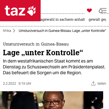

taz zahl ich
nahost-konflikt
landtagswahl in sachsen-anhalt
gewalt gege

taz zahl ich
Afrika
Umsturzversuch in Guinea-Bissau: Lage „unter Kontrolle“
taz zahl ich
themen
Umsturzversuch in Guinea-Bissau
Lage „unter Kontrolle“
politik
In dem westafrikanischen Staat kommt es am
öko
Dienstag zu Schusswechseln am Präsidentenpalast.
Das befeuert die Sorgen um die Region.
gesellschaft
2.2.2022
9:19 Uhr
teilen
kultur
sport