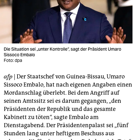
berlin
nord
wahrheit
verlag
Die Situation sei „unter Kontrolle“, sagt der Präsident Umaro
verlag
Sissoco Embalo
Foto: dpa
veranstaltungen
afp
| Der Staatschef von Guinea-Bissau, Umaro
shop
Sissoco Embalo, hat nach eigenen Angaben einen
fragen & hilfe
Mordanschlag überlebt. Bei dem Angriff auf
seinen Amtssitz sei es darum gegangen, „den
unterstützen
Präsidenten der Republik und das gesamte
abo
Kabinett zu töten“, sagte Embalo am
Dienstagabend. Der Präsidentenpalast sei „fünf
genossenschaft
Stunden lang unter heftigem Beschuss aus