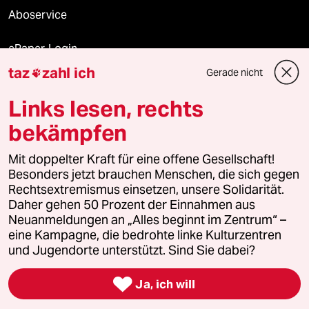
Aboservice
ePaper Login
taz
zahl ich
Gerade nicht

Downloads für Abonnierende
Links lesen, rechts
bekämpfen
© 2026 taz Verlags und Vertriebs GmbH
Alle Rechte vorbehalten. Bei rechtlichen Fragen oder für Genehmigungen
Mit doppelter Kraft für eine offene Gesellschaft!
wenden Sie sich bitte an
lizenzen@taz.de
Besonders jetzt brauchen Menschen, die sich gegen
Rechtsextremismus einsetzen, unsere Solidarität.
Daher gehen 50 Prozent der Einnahmen aus
Feedback
Redaktionsstatut
Kommune-Richtlinien
KI-
Neuanmeldungen an „Alles beginnt im Zentrum“ –
eine Kampagne, die bedrohte linke Kulturzentren
Leitlinie
Informant
Datenschutz
Impressum
AGB
und Jugendorte unterstützt. Sind Sie dabei?
Seitenwende
Einwilligungen widerrufen (Ads)

Ja, ich will