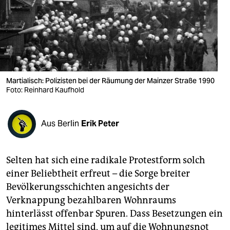
berlin
nord
wahrheit
verlag
Martialisch: Polizisten bei der Räumung der Mainzer Straße 1990
Foto: Reinhard Kaufhold
verlag
veranstaltungen
Aus Berlin
Erik Peter
shop
fragen & hilfe
Selten hat sich eine radikale Protestform solch
unterstützen
einer Beliebtheit erfreut – die Sorge breiter
Bevölkerungsschichten angesichts der
abo
Verknappung bezahlbaren Wohnraums
genossenschaft
hinterlässt offenbar Spuren. Dass Besetzungen ein
legitimes Mittel sind, um auf die Wohnungsnot