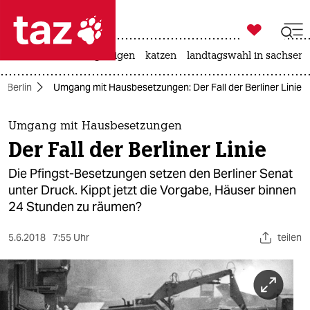

taz zahl ich
ceuta
hitze
bergsteigen
katzen
landtagswahl in sachsen-

taz zahl ich
n Berlin
Umgang mit Hausbesetzungen: Der Fall der Berliner Linie
taz zahl ich
themen
Umgang mit Hausbesetzungen
Der Fall der Berliner Linie
politik
Die Pfingst-Besetzungen setzen den Berliner Senat
öko
unter Druck. Kippt jetzt die Vorgabe, Häuser binnen
24 Stunden zu räumen?
gesellschaft
5.6.2018
7:55 Uhr
teilen
kultur
sport