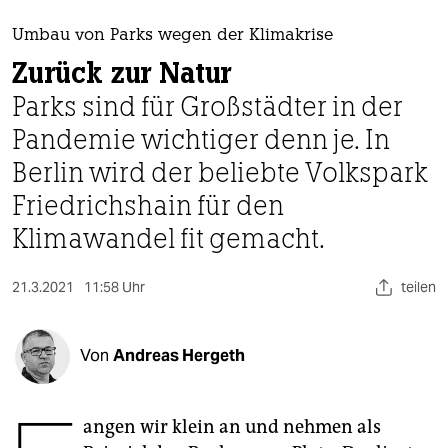
berlin
Umbau von Parks wegen der Klimakrise
nord
Zurück zur Natur
wahrheit
Parks sind für Großstädter in der
Pandemie wichtiger denn je. In
verlag
Berlin wird der beliebte Volkspark
verlag
Friedrichshain für den
veranstaltungen
Klimawandel fit gemacht.
shop
21.3.2021
11:58 Uhr
teilen
fragen & hilfe
unterstützen
Von
Andreas Hergeth
abo
genossenschaft
angen wir klein an und nehmen als