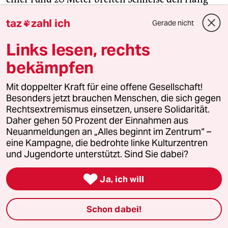
runter fehlen alle großen Bäume und eben das
taz
zahl ich
Gerade nicht

Stangenholz, die Sträucher sind stark beschnitten.
In Abständen von ein paar Metern liegen Stämme
Links lesen, rechts
aus totem Holz wie eine Art riesige Freitreppe am
bekämpfen
Hang. Rund herum sind Heister gepflanzt, so der
fachmännische Begriff für einjährig verschulte
Mit doppelter Kraft für eine offene Gesellschaft!
Triebe eines Baums.
Besonders jetzt brauchen Menschen, die sich gegen
Rechtsextremismus einsetzen, unsere Solidarität.
Daher gehen 50 Prozent der Einnahmen aus
Dieser sogenannte Hangverbau ist einer der
Neuanmeldungen an „Alles beginnt im Zentrum“ –
frühesten Maßnahme zum Umsetzung des SPE-
eine Kampagne, die bedrohte linke Kulturzentren
Konzepts. Das Grünflächenamt hat 2018 mit den
und Jugendorte unterstützt. Sind Sie dabei?
ersten Pflanzungen angefangen. „In den
Dürrejahren haben wir festgestellt“, sagt Voge,

Ja, ich will
„dass die Heister besser anwuchsen, die in der
Nähe von Totholz standen. Das liegt daran, dass
Schon dabei!
das Totholz sich mit Wasser vollsaugen kann.
Dahinter läuft das Wasser nicht einfach den Hang