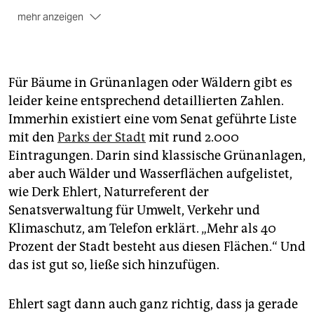
mehr anzeigen
Entstanden
ist der älteste Teil des Parks zwischen
1846 und 1848. Nach dem Bau des Krankenhauses
(1868–1874) wurde für den damit verbundenen
Flächenverlust 1874/75 der Park um den Neuen Hain
Für Bäume in Grünanlagen oder Wäldern gibt es
erweitert – auch darum kümmerte sich Meyer,
leider keine entsprechend detaillierten Zahlen.
inzwischen schon Garten­baudirektor von Berlin. Der
Immerhin existiert eine vom Senat geführte Liste
Wiederaufbau des Parks nach dem Zweiten Weltkrieg
mit den
Parks der Stadt
mit rund 2.000
begann schon 1945, Umgestaltungen wurden ab 1950
Eintragungen. Darin sind klassische Grünanlagen,
vorgenommenen. Eine teilweise Rekonstruktion
erfolgt zwischen 1998 und 2004 unter anderem mit
aber auch Wälder und Wasserflächen aufgelistet,
der Wiederherstellung des Neuen Hains. Der Park
wie Derk Ehlert, Naturreferent der
erstreckt sich auf einer Fläche von 49 Hek­tar, ist also
Senatsverwaltung für Umwelt, Verkehr und
so groß wie rund 70 Fußballfelder.
(heg)
Klimaschutz, am Telefon erklärt. „Mehr als 40
Prozent der Stadt besteht aus diesen Flächen.“ Und
das ist gut so, ließe sich hinzufügen.
Ehlert sagt dann auch ganz richtig, dass ja gerade