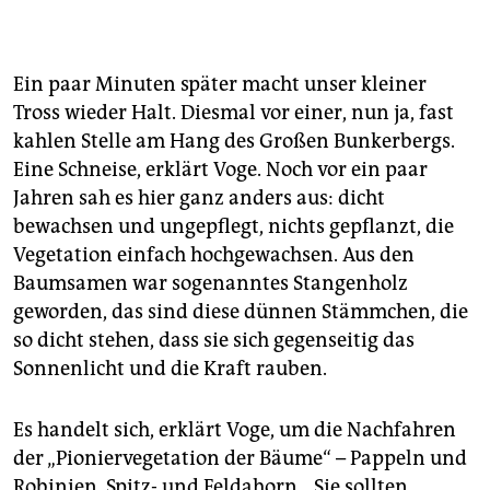
Im Titelsong „Mont Klamott“
besingt die Band eben
diesen, den Trümmerberg mitten im Volkspark
Friedrichshain, der im Innern die Reste des
gesprengten Bunkers und Flakturms sowie Tonnen
Ein paar Minuten später macht unser kleiner
von Trümmerschutt des Zweiten Weltkriegs
Tross wieder Halt. Diesmal vor einer, nun ja, fast
beherbergt
–
deshalb hat der Volksmund ihn so
kahlen Stelle am Hang des Großen Bunkerbergs.
getauft.
Eine Schneise, erklärt Voge. Noch vor ein paar
In dem Song heißt es unter anderem:
„Mitten in der
Jahren sah es hier ganz anders aus: dicht
City zwischen Staub und Straßenlärm / Wächst ’ne
bewachsen und ungepflegt, nichts gepflanzt, die
grüne Beule aus dem Stadtgedärm / Dort hängen wir
Vegetation einfach hochgewachsen. Aus den
zum Weekend die Lungen in den Wind / Bis ihre
Baumsamen war sogenanntes Stangenholz
schlappen Flügel so richtig durchgelüftet sind.“
(heg)
geworden, das sind diese dünnen Stämmchen, die
so dicht stehen, dass sie sich gegenseitig das
Sonnenlicht und die Kraft rauben.
Es handelt sich, erklärt Voge, um die Nachfahren
der „Pioniervegetation der Bäume“ – Pappeln und
Robinien, Spitz- und Feldahorn. „Sie sollten