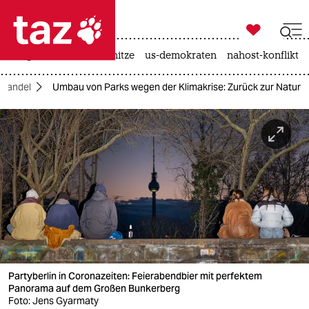

taz zahl ich
krieg in der ukraine
hitze
us-demokraten
nahost-konflikt

taz zahl ich
awandel
Umbau von Parks wegen der Klimakrise: Zurück zur Natur
taz zahl ich
themen
politik
öko
gesellschaft
kultur
Partyberlin in Coronazeiten: Feierabendbier mit perfektem
sport
Panorama auf dem Großen Bunkerberg
Foto: Jens Gyarmaty