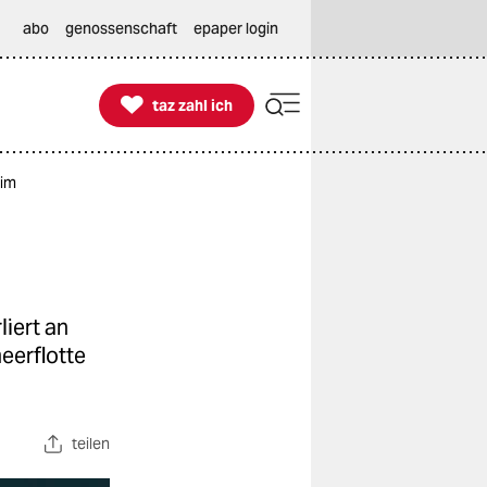
abo
genossenschaft
epaper login

taz zahl ich
taz zahl ich
rim
liert an
eerflotte
teilen