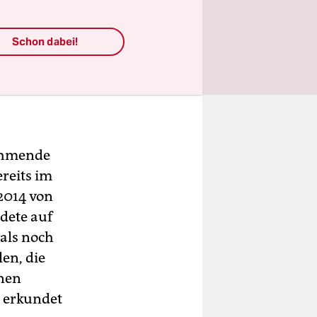
Schon dabei!
nehmende
reits im
2014 von
dete auf
als noch
len, die
enen
e erkundet