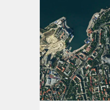
berlin
nord
wahrheit
verlag
verlag
veranstaltungen
shop
fragen & hilfe
unterstützen
abo
genossenschaft