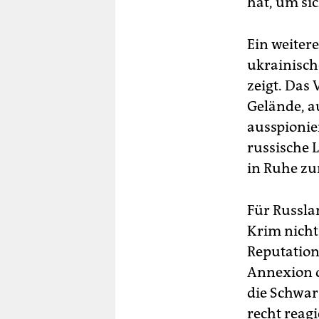
hat, um si
Ein weitere
ukrainisch
zeigt. Das
Gelände, a
ausspionier
russische 
in Ruhe zu
Für Russlan
Krim nicht
Reputations
Annexion d
die Schwar
recht reagi