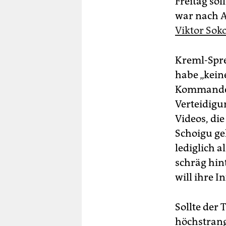
Freitag sol
war nach A
Viktor Sok
Kreml-Spre
habe „kein
Kommandeu
Verteidigu
Videos, di
Schoigu gel
lediglich a
schräg hin
will ihre 
Sollte der 
höchstrangi