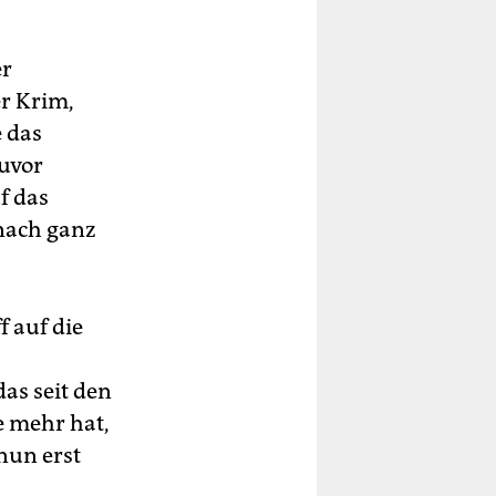
er
r Krim,
 das
zuvor
f das
anach ganz
f auf die
das seit den
e mehr hat,
nun erst