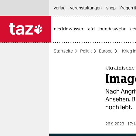
hautnavigation anspringen
hauptinhalt anspringen
footer anspringen
verlag
veranstaltungen
shop
fragen &
niedrigwasser
afd
bundeswehr
ce

taz zahl ich
taz zahl ich
Startseite
Politik
Europa
Krieg i
themen
politik
Ukrainische 
Imag
öko
Nach Angrif
gesellschaft
Ansehen. B
noch lebt.
kultur
sport
26.9.2023
17:1