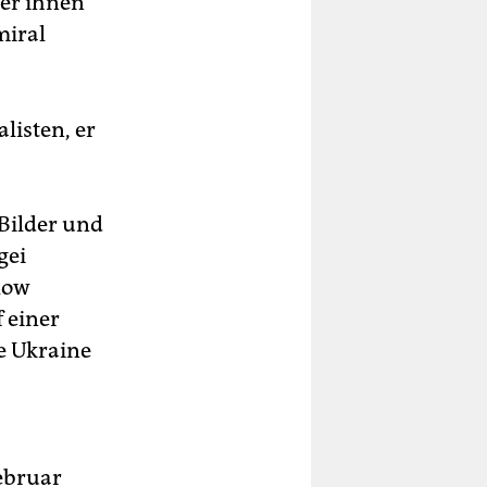
ter ihnen
miral
listen, er
 Bilder und
gei
olow
f einer
e Ukraine
Februar