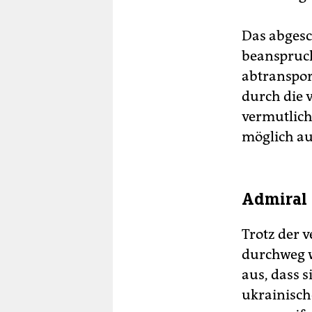
Das abgesc
beanspruch
abtranspor
durch die 
vermutlich
möglich auf
Admiral 
Trotz der 
durchweg w
aus, dass s
ukrainisch