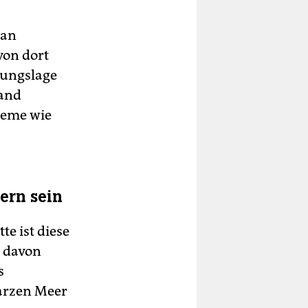
pan
von dort
hungslage
land
teme wie
ern sein
e ist diese
n davon
s
warzen Meer