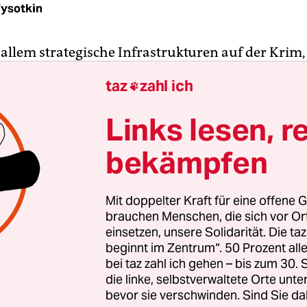
Vysotkin
 allem strategische Infrastrukturen auf der Krim, 
e Armee in den vergangenen Wochen gezielt hat: 
taz
zahl ich

e, von denen aus die ukrainischen Getreidefracht
n werden – und
am Freitag dann das in Sewastopo
Links lesen, r
ier der Schwarzmeerflotte
, die zu den Seestreit
bekämpfen
gehört. Dabei soll auch der Flottenchef Viktor So
rden sein.
Mit doppelter Kraft für eine offene G
brauchen Menschen, die sich vor O
einsetzen, unsere Solidarität. Die ta
beginnt im Zentrum“. 50 Prozent a
bei taz zahl ich gehen – bis zum 30
die linke, selbstverwaltete Orte unte
bevor sie verschwinden. Sind Sie da