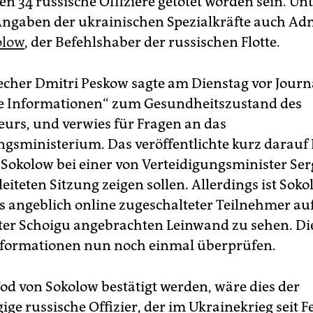
len 34 russische Offiziere getötet worden sein. Un
ngaben der ukrainischen Spezialkräfte auch Ad
olow
, der Befehlshaber der russischen Flotte.
cher Dmitri Peskow sagte am Dienstag vor Journa
e Informationen“ zum Gesundheitszustand des
rs, und verwies für Fragen an das
ngsministerium. Das veröffentlichte kurz darauf
e Sokolow bei einer von Verteidigungsminister Ser
eiteten Sitzung zeigen sollen. Allerdings ist Sok
ls angeblich online zugeschalteter Teilnehmer au
ter Schoigu angebrachten Leinwand zu sehen. Di
Informationen nun noch einmal überprüfen.
Tod von Sokolow bestätigt werden, wäre dies der
ge russische Offizier, der im Ukrainekrieg seit 