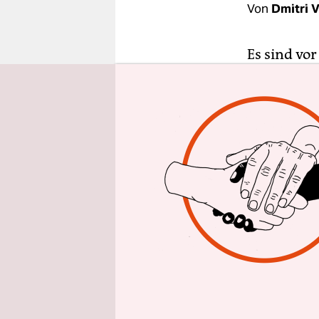
epaper login
Von
Dmitri 
Es sind vor
ukrainisch
und Schiff
beschosse
Hauptquart
Russlands 
getötet wo