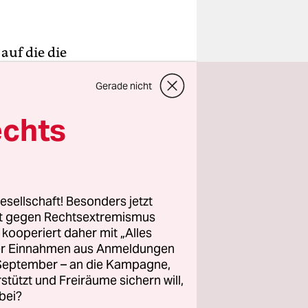
auf die die
Flugplätze
Gerade nicht
er
l gelegene
echts
kräften
kolow
esellschaft! Besonders jetzt
rt gegen Rechtsextremismus
z kooperiert daher mit „Alles
ller Einnahmen aus Anmeldungen
. September – an die Kampagne,
rstützt und Freiräume sichern will,
bei?