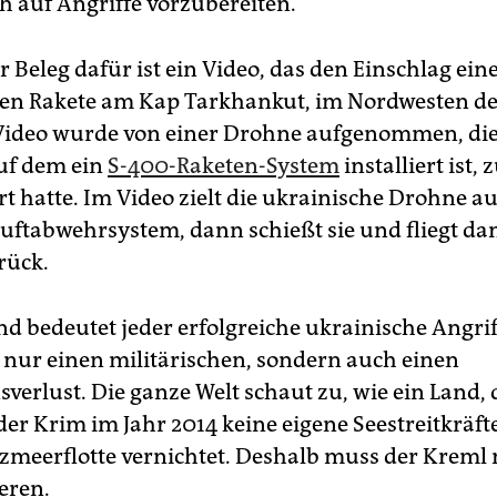
ch auf Angriffe vorzubereiten.
r Beleg dafür ist ein Video, das den Einschlag ein
en Rakete am Kap Tarkhankut, im Nordwesten de
 Video wurde von einer Drohne aufgenommen, die
uf dem ein
S-400-Raketen-System
installiert ist, 
t hatte. Im Video zielt die ukrainische Drohne au
Luftabwehrsystem, dann schießt sie und fliegt d
rück.
d bedeutet jeder erfolgreiche ukrainische Angrif
 nur einen militärischen, sondern auch einen
verlust. Die ganze Welt schaut zu, wie ein Land, 
er Krim im Jahr 2014 keine eigene Seestreitkräft
zmeerflotte vernichtet. Deshalb muss der Kreml 
eren.