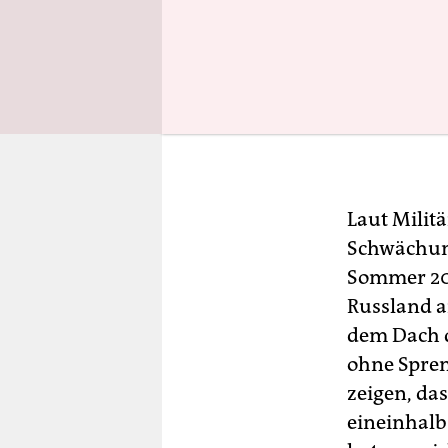
Laut Milit
Schwächung
Sommer 202
Russland a
dem Dach d
ohne Spreng
zeigen, da
eineinhalb