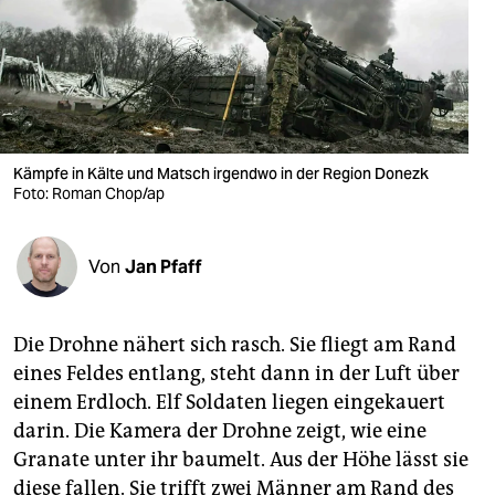
berlin
nord
wahrheit
verlag
Kämpfe in Kälte und Matsch irgendwo in der Region Donezk
verlag
Foto: Roman Chop/ap
veranstaltungen
Von
Jan Pfaff
shop
fragen & hilfe
Die Drohne nähert sich rasch. Sie fliegt am Rand
unterstützen
eines Feldes entlang, steht dann in der Luft über
einem Erdloch. Elf Soldaten liegen eingekauert
abo
darin. Die Kamera der Drohne zeigt, wie eine
genossenschaft
Granate unter ihr baumelt. Aus der Höhe lässt sie
diese fallen. Sie trifft zwei Männer am Rand des