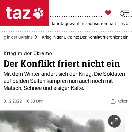

taz zahl ich
niedrigwasser
rente
landtagswahl in sachsen-anhalt
hybri

taz zahl ich
rieg in der Ukraine
Krieg in der Ukraine: Der Konflikt friert nicht ein
taz zahl ich
themen
Krieg in der Ukraine
Der Konflikt friert nicht ein
politik
Mit dem Winter ändert sich der Krieg. Die Soldaten
öko
auf beiden Seiten kämpfen nun auch noch mit
Matsch, Schnee und eisiger Kälte.
gesellschaft
3.12.2022
16:53 Uhr
teilen
kultur
sport