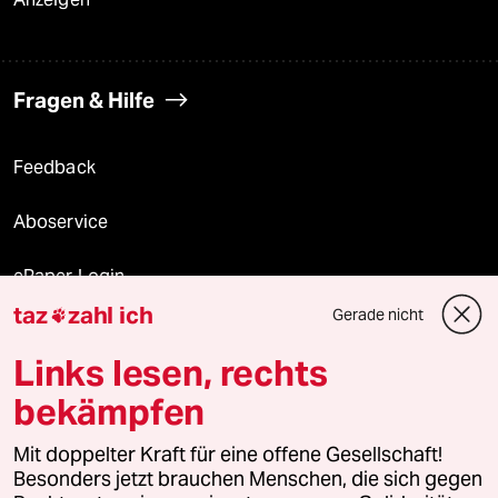
Fragen & Hilfe
Feedback
Aboservice
ePaper Login
taz
zahl ich
Gerade nicht

Downloads für Abonnierende
Links lesen, rechts
bekämpfen
© 2026 taz Verlags und Vertriebs GmbH
Alle Rechte vorbehalten. Bei rechtlichen Fragen oder für Genehmigungen
Mit doppelter Kraft für eine offene Gesellschaft!
wenden Sie sich bitte an
lizenzen@taz.de
Besonders jetzt brauchen Menschen, die sich gegen